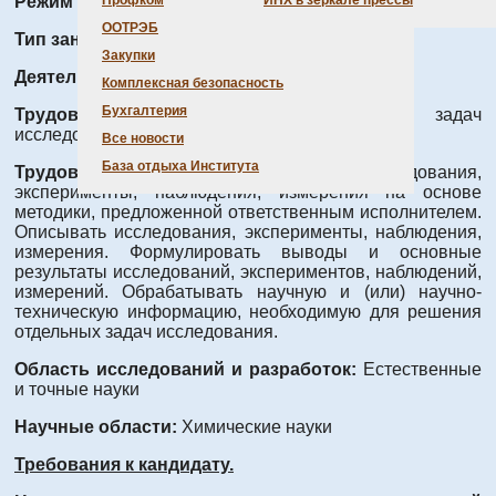
Режим работы:
Полный день
Профком
ИНХ в зеркале прессы
ООТРЭБ
Тип занятости:
Полная занятость
Закупки
Деятельность:
Проведение исследования
Комплексная безопасность
Бухгалтерия
Трудовые функции:
Решение отдельных задач
исследования
Все новости
База отдыха Института
Трудовые действия:
Проводить исследования,
эксперименты, наблюдения, измерения на основе
методики, предложенной ответственным исполнителем.
Описывать исследования, эксперименты, наблюдения,
измерения. Формулировать выводы и основные
результаты исследований, экспериментов, наблюдений,
измерений. Обрабатывать научную и (или) научно-
техническую информацию, необходимую для решения
отдельных задач исследования.
Область исследований и разработок:
Естественные
и точные науки
Научные области:
Химические науки
Требования к кандидату.