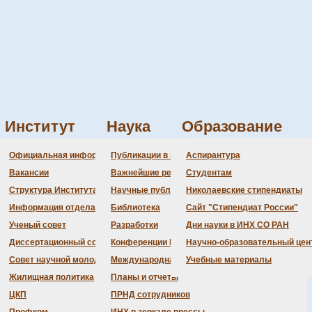
Институт
Наука
Образование
Администрация
Документация
Состав совета
Состав совета
Состав СНМ
Новости науки
О
П
Официальная информация
Публикации в ведущих журналах
Аспирантура
Бланки
Повестка дня заседаний
Даты защит диссертаций
Награды
З
Вакансии
Важнейшие результаты
Студентам
История Института
Информация ученого сек
Шифры специальностей
В
Структура Института
Научные публикации сотрудников
Николаевские стипендиаты
Локальные акты (приказы
Объявления о защитах
Д
Информация отдела кадров
Библиотека
Сайт "Стипендиат России"
Противодействие корруп
Предварительное рассмо
Ученый совет
Разработки
Дни науки в ИНХ СО РАН
Диссертационный совет
Конференции Института
Научно-образовательный цен
Совет научной молодежи
Международная деятельность
Учебные материалы
Жилищная политика
Планы и отчеты
ЦКП
ПРНД сотрудников