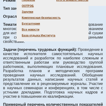
Режим работы:
Полный день
Профком
ИНХ в зеркале прессы
ООТРЭБ
Тип занятости:
Полная занятость
Закупки
Отрасль науки:
физическая химия
Комплексная безопасность
Бухгалтерия
Тематика исследований:
Исследование
многокомпонентных систем с клатратообразованием
Все новости
для интенсификации процессов сублимационной сушки
База отдыха Института
при создании новых материалов с заданными
свойствами.
Задачи (перечень трудовых функций):
Проведение в
качестве исполнителя самостоятельных научных
исследований и разработок по наиболее сложным и
ответственным работам или руководство группой
работников, выполняющих плановые исследования.
Разработка планов и методических программ
проведения научных исследований. Обобщение
результатов данных, написание научных статей и
представление их в рецензируемые журналы. Участие
в научных семинарах и конференциях, в том числе с
устными докладами. Подготовка научных кадров и
участие в повышении их квалификации.
Примерный перечень количественных показателей