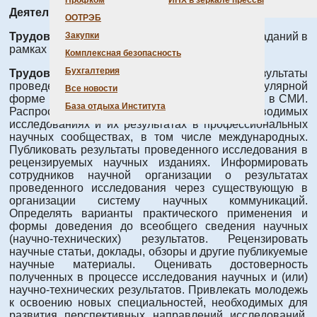
Профком
ИНХ в зеркале прессы
Деятельность:
Проведение исследования
ООТРЭБ
Трудовые функции:
Выполнение отдельных заданий в
Закупки
рамках решения задач исследования
Комплексная безопасность
Бухгалтерия
Трудовые действия:
Представлять результаты
проведенных исследований в научно-популярной
Все новости
форме посредством выступлений и публикаций в СМИ.
База отдыха Института
Распространять информацию о проводимых
исследованиях и их результатах в профессиональных
научных сообществах, в том числе международных.
Публиковать результаты проведенного исследования в
рецензируемых научных изданиях. Информировать
сотрудников научной организации о результатах
проведенного исследования через существующую в
организации систему научных коммуникаций.
Определять варианты практического применения и
формы доведения до всеобщего сведения научных
(научно-технических) результатов. Рецензировать
научные статьи, доклады, обзоры и другие публикуемые
научные материалы. Оценивать достоверность
полученных в процессе исследования научных и (или)
научно-технических результатов. Привлекать молодежь
к освоению новых специальностей, необходимых для
развития перспективных направлений исследований.