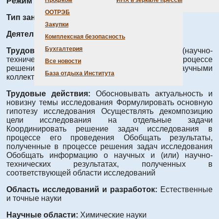
Режим работы:
Полный день
Профком
ИНХ в зеркале прессы
ООТРЭБ
Тип занятости:
Полная занятость
Закупки
Деятельность:
Проведение исследования
Комплексная безопасность
Бухгалтерия
Трудовые функции:
Обобщение научных (научно-
технических) результатов, полученных в процессе
Все новости
решения научно-исследовательских задач научными
База отдыха Института
коллективами
Трудовые действия:
Обосновывать актуальность и
новизну темы исследования Формулировать основную
гипотезу исследования Осуществлять декомпозицию
цели исследования на отдельные задачи
Координировать решение задач исследования в
процессе его проведения Обобщать результаты,
полученные в процессе решения задач исследования
Обобщать информацию о научных и (или) научно-
технических результатах, полученных в
соответствующей области исследований
Область исследований и разработок:
Естественные
и точные науки
Научные области:
Химические науки