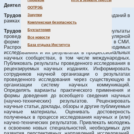
Профком
ИНХ в зеркале прессы
Деятельность:
Проведение исследования
ООТРЭБ
Трудовые функции:
Выполнение отдельных заданий в
Закупки
рамках решения задач исследования
Комплексная безопасность
Бухгалтерия
Трудовые действия:
Представлять результаты
проведенных исследований в научно-популярной
Все новости
форме посредством выступлений и публикаций в СМИ.
База отдыха Института
Распространять информацию о проводимых
исследованиях и их результатах в профессиональных
научных сообществах, в том числе международных.
Публиковать результаты проведенного исследования в
рецензируемых научных изданиях. Информировать
сотрудников научной организации о результатах
проведенного исследования через существующую в
организации систему научных коммуникаций.
Определять варианты практического применения и
формы доведения до всеобщего сведения научных
(научно-технических) результатов. Рецензировать
научные статьи, доклады, обзоры и другие публикуемые
научные материалы. Оценивать достоверность
полученных в процессе исследования научных и (или)
научно-технических результатов. Привлекать молодежь
к освоению новых специальностей, необходимых для
развития перспективных направлений исследований.