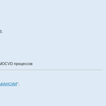
3.
я MOCVD процессов
АКАНСИИ
".