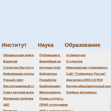
Институт
Наука
Образование
Администрация
Документация
Состав совета
Состав совета
Состав СНМ
Новости науки
О
П
Официальная информация
Публикации в ведущих журналах
Аспирантура
Бланки
Повестка дня заседаний
Даты защит диссертаций
Награды
З
Вакансии
Важнейшие результаты
Студентам
История Института
Информация ученого сек
Шифры специальностей
В
Структура Института
Научные публикации сотрудников
Николаевские стипендиаты
Локальные акты (приказы
Объявления о защитах
Д
Информация отдела кадров
Библиотека
Сайт "Стипендиат России"
Противодействие корруп
Предварительное рассмо
Ученый совет
Разработки
Дни науки в ИНХ СО РАН
инений для осаждения диэлектрических материалов
Диссертационный совет
Конференции Института
Научно-образовательный цен
Совет научной молодежи
Международная деятельность
Учебные материалы
Жилищная политика
Планы и отчеты
ЦКП
ПРНД сотрудников