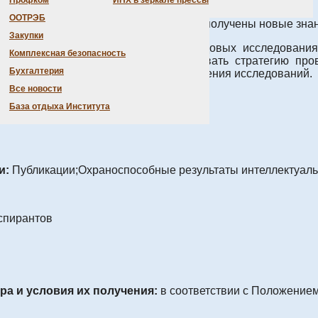
Профком
ИНХ в зеркале прессы
ООТРЭБ
вания, в рамках которого могут быть получены новые знан
Закупки
цию, содержащую сведения о передовых исследованиях
Комплексная безопасность
сследовательских программ. Формировать стратегию про
Бухгалтерия
ям. Выявлять перспективные направления исследований.
Все новости
точные науки
База отдыха Института
и:
Публикации;Охраноспособные результаты интеллектуаль
аспирантов
а и условия их получения:
в соответствии с Положение