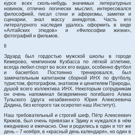
курсе всех сколь-нибудь значимых литературных
новинок, отлично логически мыслил, интересовался
философией, писал стихи и афоризмы, заметки и
сценарии, знал массу анекдотов. Часть его
литературного наследия удалось оформить в виде
«Алтайских этюдов» и «Философии жизни»,
фотографий и фильмов.
II
Эдуард был гордостью мужской школы в городе
Кемерово, чемпионом Кузбасса по лёгкой атлетике,
всегда любил спорт во всех его видах, особенно футбол
и баскетбол. Постоянно тренировался, был
замечательным капитаном сборной ИНХ по футболу,
туристом, фотографом, знатоком и ценителем Природы,
душой всего коллектива ИНХ. Некоторым сотрудникам
он очень напоминал безвременно погибшего Алика
Тульского (друга незабвенного Юрия Алексеевича
Дядина, без которого так осиротел наш Институт).
Наш требовательный и строгий шеф, Пётр Алексеевич
Крюков, был очень привязан к Эдику и нуждался в нём
ежедневно и ежечасно. Они и родились в один и тот же
день – 7 ноября, в «красный день календаря», но один в