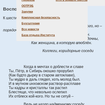
Профком
ИНХ в зеркале прессы
ООТРЭБ
Воспоминания В. Бакакина
Закупки
Комплексная безопасность
К шестидесятилетию
Бухгалтерия
Хоть шестьдесят не много, но –
Все новости
порядочно:
Ещё ядрён, да слишком умудрён.
База отдыха Института
А Вы для нас по-прежнему загадочны,
Как женщина, в которую влюблён.
Коллеги, коридорные соседи
Когда в мечтах о доблести и славе
Ты, Пётр, в Сибирь окошко прорубил
(Как будто дырку в старом автоклаве),
Ты мудро в даль глядел, хоть молод был.
И в мутном
инховском
раствор-расплаве
Ты кадры и кристаллы так растил
Блестяще, что невольно ослепил
Их отблеск кой-кого. Но ты не сетуй –
Ведь не
назло надменному соседу