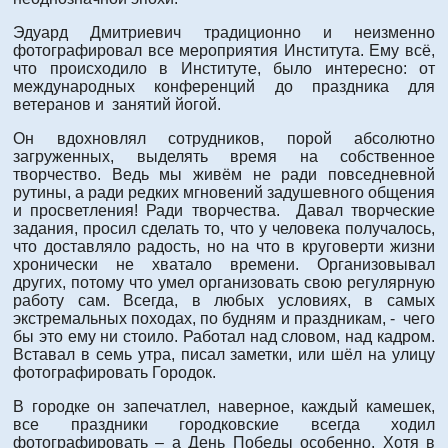
Эдуард Дмитриевич традиционно и неизменно
фотографировал все мероприятия Института. Ему всё,
что происходило в Институте, было интересно: от
международных конференций до праздника для
ветеранов и занятий йогой.
Он вдохновлял сотрудников, порой абсолютно
загруженных, выделять время на собственное
творчество. Ведь мы живём не ради повседневной
рутины, а ради редких мгновений задушевного общения
и просветления! Ради творчества. Давал творческие
задания, просил сделать то, что у человека получалось,
что доставляло радость, но на что в круговерти жизни
хронически не хватало времени. Организовывал
других, потому что умел организовать свою регулярную
работу сам. Всегда, в любых условиях, в самых
экстремальных походах, по будням и праздникам, - чего
бы это ему ни стоило. Работал над словом, над кадром.
Вставал в семь утра, писал заметки, или шёл на улицу
фотографировать Городок.
В городке он запечатлел, наверное, каждый камешек,
все праздники городковские всегда ходил
фотографировать – а День Победы особенно. Хотя в