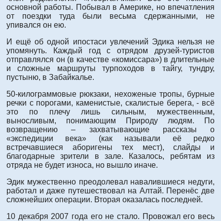
основной работы. Побывал в Америке, но впечатления
от поездки туда были весьма сдержанными, не
упивался он ею.
И ещё об одной ипостаси увлечений Эдика нельзя не
упомянуть. Каждый год с отрядом друзей-туристов
отправлялся он (в качестве «комиссара») в длительные
и сложные маршруты турпоходов в тайгу, тундру,
пустыню, в Забайкалье.
50-килограммовые рюкзаки, нехоженые тропы, бурные
речки с порогами, каменистые, скалистые берега, - всё
это по плечу лишь сильным, мужественным,
выносливым, понимающим Природу людям. По
возвращению – захватывающие рассказы о
«экспедиции века» (как называли её редко
встречавшиеся аборигены тех мест), слайды и
благодарные зрители в зале. Казалось, ребятам из
отряда не будет износа, но вышло иначе.
Эдик мужественно преодолевал навалившиеся недуги,
работал и даже путешествовал на Алтай. Перенёс две
сложнейших операции. Вторая оказалась последней.
10 декабря 2007 года его не стало. Провожал его весь