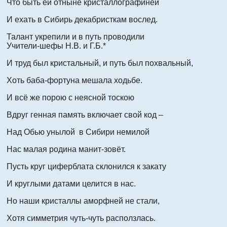
Что быть ей отныне кристаллографиней
И ехать в Сибирь декабристкам вослед.
Талант укрепили и в путь проводили
Учители-шефы Н.В. и Г.Б.*
И труд был кристальный, и путь был похвальный,
Хоть баба-фортуна мешала ходьбе.
И всё же порою с неясной тоскою
Вдруг генная память включает свой код –
Над Обью унылой в Сибири немилой
Нас малая родина манит-зовёт.
Пусть круг циферблата склонился к закату
И круглыми датами целится в нас.
Но наши кристаллы аморфней не стали,
Хотя симметрия чуть-чуть расползлась.