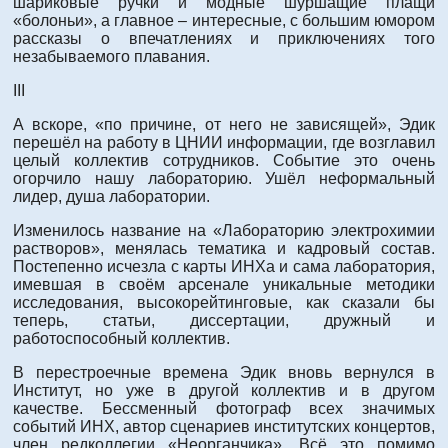
шариковые ручки и модные шуршащие плащи
«болоньи», а главное – интересные, с большим юмором
рассказы о впечатлениях и приключениях того
незабываемого плавания.
III
А вскоре, «по причине, от него не зависящей», Эдик
перешёл на работу в ЦНИИ информации, где возглавил
целый коллектив сотрудников. Событие это очень
огорчило нашу лабораторию. Ушёл неформальный
лидер, душа лаборатории.
Изменилось название на «Лабораторию электрохимии
растворов», менялась тематика и кадровый состав.
Постепенно исчезла с карты ИНХа и сама лаборатория,
имевшая в своём арсенале уникальные методики
исследования, высокорейтинговые, как сказали бы
теперь, статьи, диссертации, дружный и
работоспособный коллектив.
В перестроечные времена Эдик вновь вернулся в
Институт, но уже в другой коллектив и в другом
качестве. Бессменный фотограф всех значимых
событий ИНХ, автор сценариев институтских концертов,
член редколлегии «Неорганчика». Всё это помимо