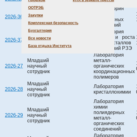
Профком
ИНХ в зеркале прессы
ООТРЭБ
Лаборатория
Ведущий
синтеза
Закупки
2026-36
научный
VAC_156468
комплексных
сотрудник
Комплексная безопасность
соединений
Бухгалтерия
Лаборатория
Ведущий
синтеза и роста
Все новости
2026-37
научный
VAC_156469
монокристаллов
сотрудник
База отдыха Института
соединений РЗЭ
Лаборатория
Младший
металл-
2026-27
научный
органических
сотрудник
координационных
полимеров
Младший
Лаборатория
2026-28
научный
кристаллохимии
сотрудник
Лаборатория
химии
Младший
полиядерных
2026-29
научный
металл-
сотрудник
органических
соединений
Лаборатория