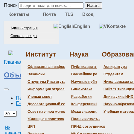
Поиск
Искать
Контакты
Почта
TLS
Вход
English
Администрация
Схема проезда
Институт
Наука
Образова
Главная
Институт
Вакансии
Администра
Документац
Состав сове
Состав сове
Состав СНМ
Новости нау
Официальная информация
Публикации в ведущих журналах
Аспирантура
Объявления о конкурсах
Бланки
Повестка дн
Даты защит 
Награды
Вакансии
Важнейшие результаты
Студентам
История Инс
Информация 
Шифры спец
Структура Института
Научные публикации сотрудников
Николаевские с
Локальные а
Объявления 
Информация отдела кадров
Библиотека
Сайт "Стипендиа
Противодейс
Предварите
Ученый совет
Разработки
Дни науки в ИНХ
Печать
E-mail
Диссертационный совет
Конференции Института
Научно-образов
Совет научной молодежи
Международная деятельность
Учебные матери
Жилищная политика
Планы и отчеты
ЦКП
ПРНД сотрудников
№
Наименование
ID
Лаборатория
вакансии
вакансии