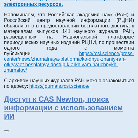
электронных ресурсов.
Напоминаем, что Российская академия наук (РАН) и
Российский центр научной информации (РЦНИ)
объявляют о в предоставлении бесплатного доступа к
материалам выпусков 141 научного журнала РАН,
размещенных на Национальной платформе
периодических научных изданий РЦНИ, по прошествии
одного года с момента
публикации.
https://rcsi.science/press-
center/news/zhurnalnaya-platforma/ko-dnyu-znaniy-ran-
otkryvaet-besplatnyy-dostup-k-arkhivam-nauchnykh-
zhurnalov/
C архивом научных журналов РАН можно ознакомиться
по адресу:
https://journals.rcsi.science/
.
Доступ к CAS Newton, поиск
информации с использованием
ИИ