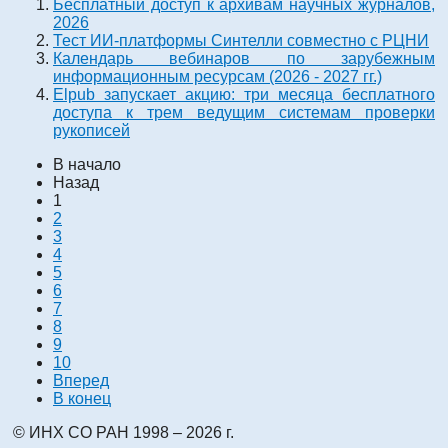
Бесплатный доступ к архивам научных журналов,
2026
Тест ИИ-платформы Синтелли совместно с РЦНИ
Календарь вебинаров по зарубежным
информационным ресурсам (2026 - 2027 гг.)
Elpub запускает акцию: три месяца бесплатного
доступа к трем ведущим системам проверки
рукописей
В начало
Назад
1
2
3
4
5
6
7
8
9
10
Вперед
В конец
© ИНХ СО РАН 1998 – 2026 г.