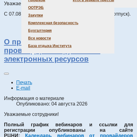
Профком
ИНХ в зеркале прессы
Уважаемые сотрудники!
ООТРЭБ
C 07.08.26 по 20.08.26 библиотека не работает (отпуск).
Закупки
Комплексная безопасность
Бухгалтерия
Все новости
О проведении вебинаров от
База отдыха Института
провайдеров зарубежных
электронных ресурсов
Печать
E-mail
Информация о материале
Опубликовано: 04 августа 2026
Уважаемые сотрудники!
Полный график вебинаров и ссылки для
регистрации опубликованы на сайте
РЦНИ:
Календарь вебинаров от провайдеров