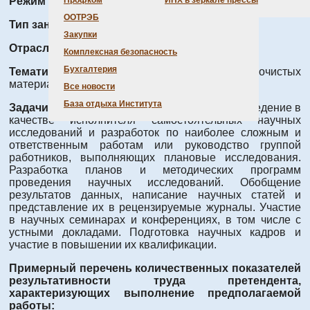
Режим работы:
Полный день
Профком
ИНХ в зеркале прессы
ООТРЭБ
Тип занятости:
Полная занятость
Закупки
Отрасль науки:
прикладная химия
Комплексная безопасность
Бухгалтерия
Тематика исследований:
Получение высокочистых
материалов: Bi, Bi2O3, SiI4, LaBr(Ce)3.
Все новости
База отдыха Института
Задачи (перечень трудовых функций):
Проведение в
качестве исполнителя самостоятельных научных
исследований и разработок по наиболее сложным и
ответственным работам или руководство группой
работников, выполняющих плановые исследования.
Разработка планов и методических программ
проведения научных исследований. Обобщение
результатов данных, написание научных статей и
представление их в рецензируемые журналы. Участие
в научных семинарах и конференциях, в том числе с
устными докладами. Подготовка научных кадров и
участие в повышении их квалификации.
Примерный перечень количественных показателей
результативности труда претендента,
характеризующих выполнение предполагаемой
работы: