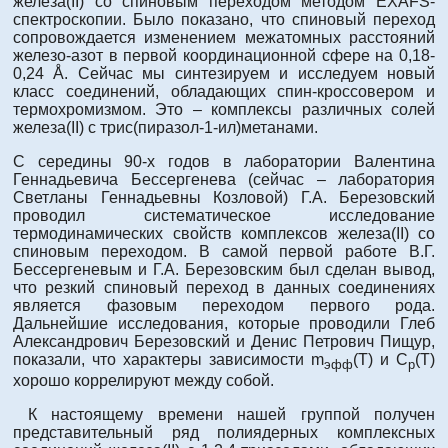
железа(II) со спиновым переходом методом EXAFS-
спектроскопии. Было показано, что спиновый переход
сопровождается изменением межатомных расстояний
железо-азот в первой координационной сфере на 0,18-
0,24 Å. Сейчас мы синтезируем и исследуем новый
класс соединений, обладающих спин-кроссовером и
термохромизмом. Это – комплексы различных солей
железа(II) с трис(пиразол-1-ил)метанами.
С середины 90-х годов в лаборатории Валентина
Геннадьевича Бессергенева (сейчас – лаборатория
Светланы Геннадьевны Козловой) Г.А. Березовский
проводил систематическое исследование
термодинамических свойств комплексов железа(II) со
спиновым переходом. В самой первой работе В.Г.
Бессергеневым и Г.А. Березовским был сделан вывод,
что резкий спиновый переход в данных соединениях
является фазовым переходом первого рода.
Дальнейшие исследования, которые проводили Глеб
Александрович Березовский и Денис Петрович Пищур,
показали, что характеры зависимости m
(Т) и С
(Т)
эфф
р
хорошо коррелируют между собой.
К настоящему времени нашей группой получен
представительный ряд полиядерных комплексных