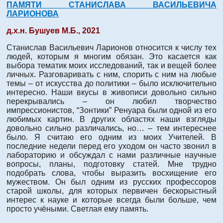
ПАМЯТИ СТАНИСЛАВА ВАСИЛЬЕВИЧА
ЛАРИОНОВА
д.х.н. Бушуев М.Б., 2021
Станислав Васильевич Ларионов относится к числу тех
людей, которым я многим обязан. Это касается как
выбора тематик моих исследований, так и вещей более
личных. Разговаривать с ним, спорить с ним на любые
темы – от искусства до политики – было исключительно
интересно. Наши вкусы в живописи довольно сильно
перекрывались – он любил творчество
импрессионистов, “Зонтики” Ренуара были одной из его
любимых картин. В других областях наши взгляды
довольно сильно различались, но… – тем интереснее
было. Я считаю его одним из моих Учителей. В
последние недели перед его уходом он часто звонил в
лабораторию и обсуждал с нами различные научные
вопросы, планы, подготовку статей. Мне трудно
подобрать слова, чтобы выразить восхищение его
мужеством. Он был одним из русских профессоров
старой школы, для которых первичен бескорыстный
интерес к науке и которые всегда были больше, чем
просто учёными. Светлая ему память.