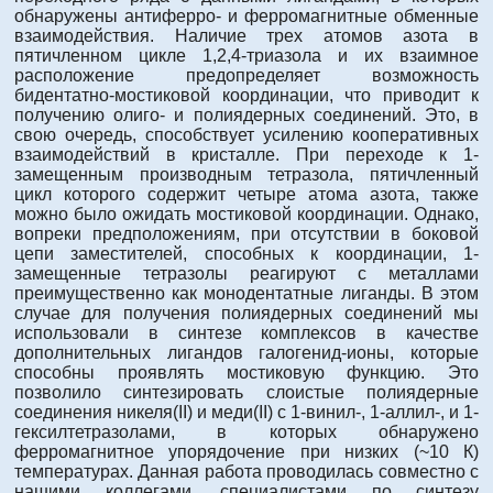
обнаружены антиферро- и ферромагнитные обменные
взаимодействия. Наличие трех атомов азота в
пятичленном цикле 1,2,4-триазола и их взаимное
расположение предопределяет возможность
бидентатно-мостиковой координации, что приводит к
получению олиго- и полиядерных соединений. Это, в
свою очередь, способствует усилению кооперативных
взаимодействий в кристалле. При переходе к 1-
замещенным производным тетразола, пятичленный
цикл которого содержит четыре атома азота, также
можно было ожидать мостиковой координации. Однако,
вопреки предположениям, при отсутствии в боковой
цепи заместителей, способных к координации, 1-
замещенные тетразолы реагируют с металлами
преимущественно как монодентатные лиганды. В этом
случае для получения полиядерных соединений мы
использовали в синтезе комплексов в качестве
дополнительных лигандов галогенид-ионы, которые
способны проявлять мостиковую функцию. Это
позволило синтезировать слоистые полиядерные
соединения никеля(II) и меди(II) с 1-винил-, 1-аллил-, и 1-
гексилтетразолами, в которых обнаружено
ферромагнитное упорядочение при низких (~10 К)
температурах. Данная работа проводилась совместно с
нашими коллегами, специалистами по синтезу