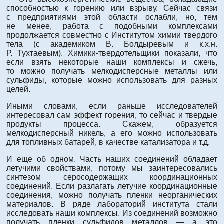
способностью к горению или взрыву. Сейчас связи
с предприятиями этой области ослабли, но, тем
не менее, работа с подобными комплексами
продолжается совместно с Институтом химии твердого
тела (с академиком В. Болдыревым и к.х.н.
Р. Тухтаевым). Химики-твердотельщики показали, что
если взять некоторые наши комплексы и сжечь,
то можно получать мелкодисперсные металлы или
сульфиды, которые можно использовать для разных
целей.
Иными словами, если раньше исследователей
интересовал сам эффект горения, то сейчас и твердые
продукты процесса. Скажем, образуется
мелкодисперсный никель, а его можно использовать
для топливных батарей, в качестве катализатора и т.д.
И еще об одном. Часть наших соединений обладает
летучими свойствами, потому мы заинтересовались
синтезом серосодержащих координационных
соединений. Если разлагать летучие координационные
соединения, можно получать пленки неорганических
материалов. В ряде лабораторий института стали
исследовать наши комплексы. Из соединений возможно
получать пленки сульфидов металлов — а это