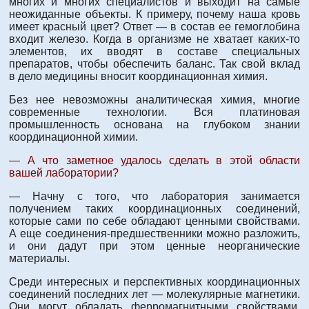
многих и многих специалистов и выходит на самые
неожиданные объекты. К примеру, почему наша кровь
имеет красный цвет? Ответ — в состав ее гемоглобина
входит железо. Когда в организме не хватает каких-то
элементов, их вводят в составе специальных
препаратов, чтобы обеспечить баланс. Так свой вклад
в дело медицины вносит координационная химия.
Без нее невозможны аналитическая химия, многие
современные технологии. Вся платиновая
промышленность основана на глубоком знании
координационной химии.
— А что заметное удалось сделать в этой области
вашей лаборатории?
— Начну с того, что лаборатория занимается
получением таких координационных соединений,
которые сами по себе обладают ценными свойствами.
А еще соединения-предшественники можно разложить,
и они дадут при этом ценные неорганические
материалы.
Среди интересных и перспективных координационных
соединений последних лет — молекулярные магнетики.
Они могут обладать ферромагнитными свойствами,