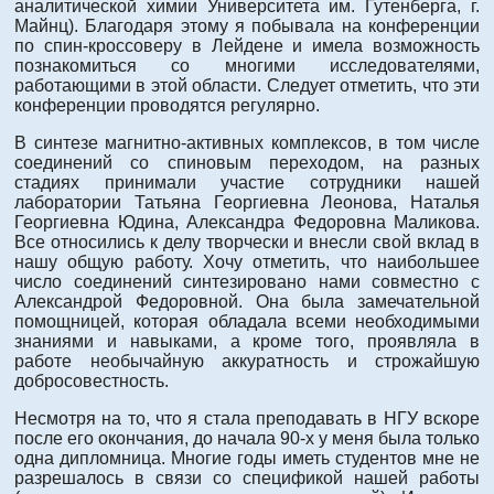
аналитической химии Университета им. Гутенберга, г.
Майнц). Благодаря этому я побывала на конференции
по спин-кроссоверу в Лейдене и имела возможность
познакомиться со многими исследователями,
работающими в этой области. Следует отметить, что эти
конференции проводятся регулярно.
В синтезе магнитно-активных комплексов, в том числе
соединений со спиновым переходом, на разных
стадиях принимали участие сотрудники нашей
лаборатории Татьяна Георгиевна Леонова, Наталья
Георгиевна Юдина, Александра Федоровна Маликова.
Все относились к делу творчески и внесли свой вклад в
нашу общую работу. Хочу отметить, что наибольшее
число соединений синтезировано нами совместно с
Александрой Федоровной. Она была замечательной
помощницей, которая обладала всеми необходимыми
знаниями и навыками, а кроме того, проявляла в
работе необычайную аккуратность и строжайшую
добросовестность.
Несмотря на то, что я стала преподавать в НГУ вскоре
после его окончания, до начала 90-х у меня была только
одна дипломница. Многие годы иметь студентов мне не
разрешалось в связи со спецификой нашей работы