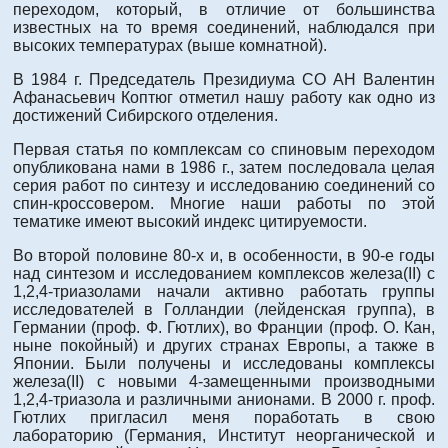
переходом, который, в отличие от большинства
известных на то время соединений, наблюдался при
высоких температурах (выше комнатной).
В 1984 г. Председатель Президиума СО АН Валентин
Афанасьевич Коптюг отметил нашу работу как одно из
достижений Сибирского отделения.
Первая статья по комплексам со спиновым переходом
опубликована нами в 1986 г., затем последовала целая
серия работ по синтезу и исследованию соединений со
спин-кроссовером. Многие наши работы по этой
тематике имеют высокий индекс цитируемости.
Во второй половине 80-х и, в особенности, в 90-е годы
над синтезом и исследованием комплексов железа(II) с
1,2,4-триазолами начали активно работать группы
исследователей в Голландии (лейденская группа), в
Германии (проф. Ф. Гютлих), во Франции (проф. О. Кан,
ныне покойный) и других странах Европы, а также в
Японии. Были получены и исследованы комплексы
железа(II) с новыми 4-замещенными производными
1,2,4-триазола и различными анионами. В 2000 г. проф.
Гютлих пригласил меня поработать в свою
лабораторию (Германия, Институт неорганической и