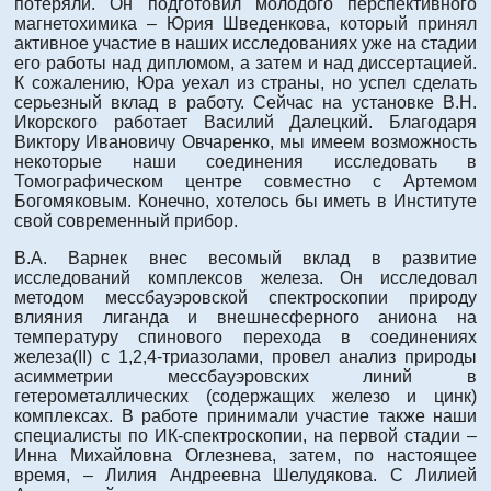
потеряли. Он подготовил молодого перспективного
магнетохимика – Юрия Шведенкова, который принял
активное участие в наших исследованиях уже на стадии
его работы над дипломом, а затем и над диссертацией.
К сожалению, Юра уехал из страны, но успел сделать
серьезный вклад в работу. Сейчас на установке В.Н.
Икорского работает Василий Далецкий. Благодаря
Виктору Ивановичу Овчаренко, мы имеем возможность
некоторые наши соединения исследовать в
Томографическом центре совместно с Артемом
Богомяковым. Конечно, хотелось бы иметь в Институте
свой современный прибор.
В.А. Варнек внес весомый вклад в развитие
исследований комплексов железа. Он исследовал
методом мессбауэровской спектроскопии природу
влияния лиганда и внешнесферного аниона на
температуру спинового перехода в соединениях
железа(II) с 1,2,4-триазолами, провел анализ природы
асимметрии мессбауэровских линий в
гетерометаллических (содержащих железо и цинк)
комплексах. В работе принимали участие также наши
специалисты по ИК-спектроскопии, на первой стадии –
Инна Михайловна Оглезнева, затем, по настоящее
время, – Лилия Андреевна Шелудякова. С Лилией