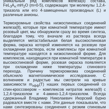
уникальный ряд комплексов железа(II) состава,
FeL
A
·mH
O (m=0-5), содержащих три молекулы 1,2,4-
3
n
2
триазола или его 4-замещенных производных (L) и
различные анионы.
Термохромные свойства низкоспиновых соединений
железа(II), которые при комнатной температуре имеют
розовый цвет, мы обнаружили сразу во время синтеза,
благодаря тому, что вначале из раствора всегда
выделяется метастабильная белая высокоспиновая
форма, окраска которой изменяется на розовую при
охлаждении раствора, если комплексы при комнатной
температуре находятся в низкоспиновой форме. Для
комплексов, находящихся при комнатной температуре в
высокоспиновой форме, розовая окраска появляется
при охлаждении ниже температуры спинового
перехода. Причину термохромизма соединений
объяснило магнетохимическое исследование. С
волнением и радостью мы смотрели на кривые
зависимости m
(Т) наших первых соединений со
эфф
спин-кроссовером – комплексов нитратов железа(II) с
1,2,4-триазолом и 4-амино-1,2,4-триазолом. Всегда
сдержанный Владимир Николаевич Икорский бурно
радовался вместе с нами. Эти данные показывали, что
нами синтезированы соединения с резким спиновым