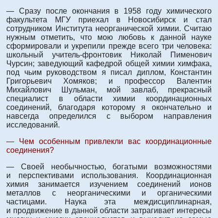
— Сразу после окончания в 1958 году химического
факультета МГУ приехал в Новосибирск и стал
сотрудником Института неорганической химии. Считаю
нужным отметить, что мою любовь к данной науке
сформировали и укрепили прежде всего три человека:
школьный учитель-фронтовик Николай Пименович
Чурсин; заведующий кафедрой общей химии химфака,
под чьим руководством я писал диплом, Константин
Григорьевич Хомяков; и профессор Валентин
Михайлович Шульман, мой завлаб, прекрасный
специалист в области химии координационных
соединений, благодаря которому я окончательно и
навсегда определился с выбором направления
исследований.
— Чем особенным привлекли вас координационные
соединения?
— Своей необычностью, богатыми возможностями
и перспективами использования. Координационная
химия занимается изучением соединений ионов
металлов с неорганическими и органическими
частицами. Наука эта междисциплинарная,
и продвижение в данной области затрагивает интересы