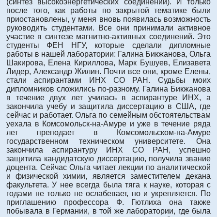
(синтез высокоэнергетических соединений). И только
после того, как работы по закрытой тематике были
приостановлены, у меня вновь появилась возможность
руководить студентами. Все они принимали активное
участие в синтезе магнитно-активных соединений. Это
студенты ФЕН НГУ, которые сделали дипломные
работы в нашей лаборатории: Галина Бикжанова, Ольга
Шакирова, Елена Кириллова, Марк Бушуев, Елизавета
Лидер, Александр Жилин. Почти все они, кроме Елены,
стали аспирантами ИНХ СО РАН. Судьбы моих
дипломников сложились по-разному. Галина Бикжанова
в течение двух лет училась в аспирантуре ИНХ, а
закончила учебу и защитила диссертацию в США, где
сейчас и работает. Ольга по семейным обстоятельствам
уехала в Комсомольск-на-Амуре и уже в течение ряда
лет преподает в Комсомольском-на-Амуре
государственном техническом университете. Она
закончила аспирантуру ИНХ СО РАН, успешно
защитила кандидатскую диссертацию, получила звание
доцента. Сейчас Ольга читает лекции по аналитической
и физической химии, является заместителем декана
факультета. У нее всегда была тяга к науке, которая с
годами не только не ослабевает, но и укрепляется. По
приглашению профессора Ф. Гютлиха она также
побывала в Германии, в той же лаборатории, где была