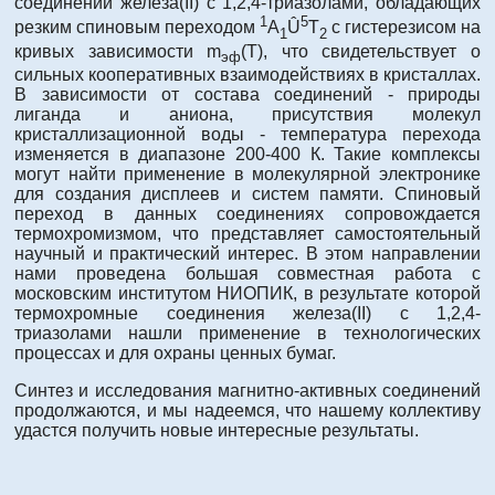
соединений железа(II) c 1,2,4-триазолами, обладающих
1
5
резким спиновым переходом
А
Û
Т
с гистерезисом на
1
2
кривых зависимости m
(Т), что свидетельствует о
эф
сильных кооперативных взаимодействиях в кристаллах.
В зависимости от состава соединений - природы
лиганда и аниона, присутствия молекул
кристаллизационной воды - температура перехода
изменяется в диапазоне 200-400 К. Такие комплексы
могут найти применение в молекулярной электронике
для создания дисплеев и систем памяти. Спиновый
переход в данных соединениях сопровождается
термохромизмом, что представляет самостоятельный
научный и практический интерес. В этом направлении
нами проведена большая совместная работа с
московским институтом НИОПИК, в результате которой
термохромные соединения железа(II) с 1,2,4-
триазолами нашли применение в технологических
процессах и для охраны ценных бумаг.
Синтез и исследования магнитно-активных соединений
продолжаются, и мы надеемся, что нашему коллективу
удастся получить новые интересные результаты.