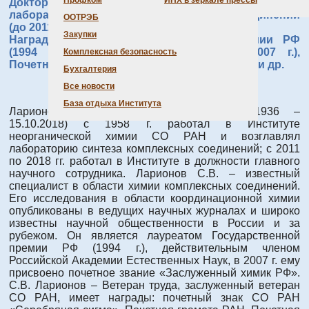
Профком
ИНХ в зеркале прессы
Доктор химических наук, профессор; зав
лабораторией синтеза комплексных соединений
ООТРЭБ
(до 2011 г.); г.н.с. (2011 – 2018).
Закупки
Награды: лауреат Государственной премии РФ
(1994 г.), «Заслуженный химик РФ» (2007 г.),
Комплексная безопасность
Почетный знак СО РАН «Серебряная сигма» и др.
Бухгалтерия
Все новости
База отдыха Института
Ларионов Станислав Васильевич (18.02.1936 –
15.10.2018) с 1958 г. работал в Институте
неорганической химии СО РАН и возглавлял
лабораторию синтеза комплексных соединений; с 2011
по 2018 гг. работал в Институте в должности главного
научного сотрудника. Ларионов С.В. – известный
специалист в области химии комплексных соединений.
Его исследования в области координационной химии
опубликованы в ведущих научных журналах и широко
известны научной общественности в России и за
рубежом. Он является лауреатом Государственной
премии РФ (1994 г.), действительным членом
Российской Академии Естественных Наук, в 2007 г. ему
присвоено почетное звание «Заслуженный химик РФ».
С.В. Ларионов – Ветеран труда, заслуженный ветеран
СО РАН, имеет награды: почетный знак СО РАН