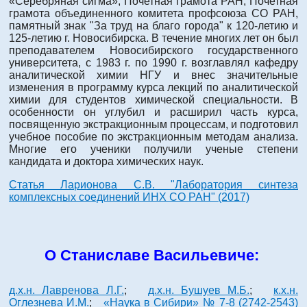
«Серебряная сигма», Почетная грамота РАН, Почетная
грамота объединенного комитета профсоюза СО РАН,
памятный знак "За труд на благо города" к 120-летию и
125-летию г. Новосибирска. В течение многих лет он был
преподавателем Новосибирского государственного
университета, с 1983 г. по 1990 г. возглавлял кафедру
аналитической химии НГУ и внес значительные
изменения в программу курса лекций по аналитической
химии для студентов химической специальности. В
особенности он углубил и расширил часть курса,
посвященную экстракционным процессам, и подготовил
учебное пособие по экстракционным методам анализа.
Многие его ученики получили ученые степени
кандидата и доктора химических наук.
Статья Ларионова С.В. "Лаборатория синтеза
комплексных соединений ИНХ СО РАН" (2017)
О Станиславе Васильевиче:
д.х.н. Лавренова Л.Г.
;
д.х.н. Бушуев М.Б.
;
к.х.н.
Оглезнева И.М.
;
«Наука в Сибири» № 7-8 (2742-2543)