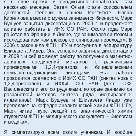
я в свое время, и продуктивно поработала там
несколько месяцев. Затем Ольга стала соискателем
докторской степени в нашем Институте. Елена
Кириллова вместе с мужем занимается бизнесом. Марк
Бушуев защитил диссертацию в 2003 г. и продолжает
активно работать в ИНХ СО РАН. Около года Марк
работал во Франции, в Лионе, где занимался синтезом и
исследованием комплексов со спиновым переходом. В
2006 г. закончила ФЕН НГУ и поступила в аспирантуру
Елизавета Лидер. Она успешно защитила диссертацию
в 2009 г. и сейчас ведет работу по получению магнитно-
активных соединений металлов с различными
производными 1,2,4-триазола и бициклическими
полиазотсодержащими лигандами. Эта работа
проводится совместно с ИрИХ СО РАН (синтез новых
1,2,4-триазолов) и ИХКиГ СО РАН (д.х.н. С.Ф.
Василевским и его сотрудниками, которые занимаются
разработкой методов синтеза ряда бис(пиразол-1-
ил)метанов). Марк Бушуев и Елизавета Лидер уже
преподают на кафедре аналитической химии ФЕН НГУ,
Марк читает курс лекций по аналитической химии
студентам ФЕН и медицинского факультета – биологам
и медикам.
Я симпатизирую всем своим ученикам. И вообще