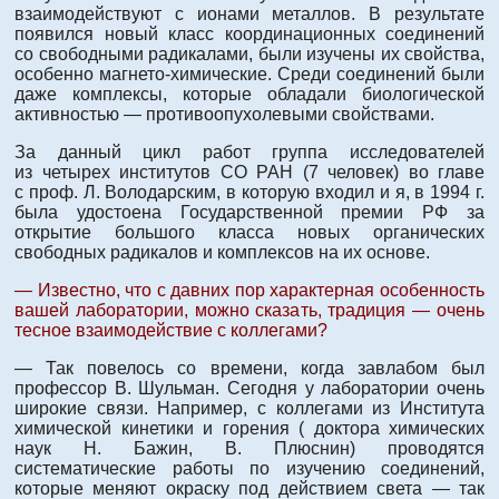
взаимодействуют с ионами металлов. В результате
появился новый класс координационных соединений
со свободными радикалами, были изучены их свойства,
особенно магнето-химические. Среди соединений были
даже комплексы, которые обладали биологической
активностью — противоопухолевыми свойствами.
За данный цикл работ группа исследователей
из четырех институтов СО РАН (7 человек) во главе
с проф. Л. Володарским, в которую входил и я, в 1994 г.
была удостоена Государственной премии РФ за
открытие большого класса новых органических
свободных радикалов и комплексов на их основе.
— Известно, что с давних пор характерная особенность
вашей лаборатории, можно сказать, традиция — очень
тесное взаимодействие с коллегами?
— Так повелось со времени, когда завлабом был
профессор В. Шульман. Сегодня у лаборатории очень
широкие связи. Например, с коллегами из Института
химической кинетики и горения ( доктора химических
наук Н. Бажин, В. Плюснин) проводятся
систематические работы по изучению соединений,
которые меняют окраску под действием света — так