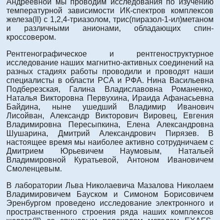
Андреевной мы проводим исследования по изучению
температурной зависимости ИК-спектров комплексов
железа(II) c 1,2,4-триазолом, трис(пиразол-1-ил)метаном
и различными анионами, обладающих спин-
кроссовером.
Рентгенографическое и рентгеноструктурное
исcледование наших магнитно-активных соединений на
разных стадиях работы проводили и проводят наши
специалисты в области РСА и РФА. Нина Васильевна
Подберезская, Галина Владиславовна Романенко,
Наталья Викторовна Первухина, Ираида Афанасьевна
Байдина, ныне ушедший Владимир Иванович
Лисойван, Александр Викторович Вировец, Евгения
Владимировна Пересыпкина, Елена Александровна
Шушарина, Дмитрий Александрович Пирязев. В
настоящее время мы наиболее активно сотрудничаем с
Дмитрием Юрьевичем Наумовым, Натальей
Владимировной Куратьевой, Антоном Ивановичем
Смоленцевым.
В лаборатории Льва Николаевича Мазалова Николаем
Владимировичем Бауском и Симоном Борисовичем
Эренбургом проведено исследование электронного и
пространственного строения ряда наших комплексов