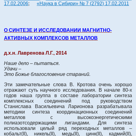
17.02.2006
;
«Наука в Сибири» № 7 (2792) 17.02.2011
О СИНТЕЗЕ И ИССЛЕДОВАНИИ МАГНИТНО-
АКТИВНЫХ КОМПЛЕКСОВ МЕТАЛЛОВ
д.х.н. Лавренова Л.Г., 2014
Наше дело – пытаться.
Удачи –
Это Божье благословение стараний.
Эти замечательные слова В. Кротова очень хорошо
отражают суть научного исследования. В начале 80-х
годов наша группа в составе лаборатории синтеза
комплексных соединений под руководством
Станислава Васильевича Ларионова разрабатывала
методики синтеза координационных соединений
металлов с высокоэнергетическими
полиазотсодержащими лигандами. Для синтеза
использовали целый ряд переходных металлов –
кобальт(II), никель(II), медь(II), цинк(II), кадмий(II),