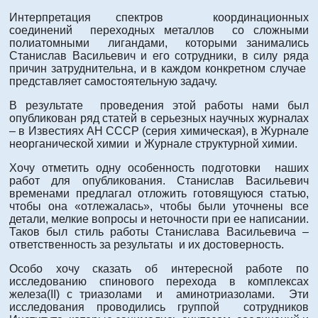
Интерпретация спектров координационных
соединений переходных металлов со сложными
полиатомными лигандами, которыми занимались
Станислав Васильевич и его сотрудники, в силу ряда
причин затруднительна, и в каждом конкретном случае
представляет самостоятельную задачу.
В результате проведения этой работы нами был
опубликован ряд статей в серьезных научных журналах
– в Известиях АН СССР (серия химическая), в Журнале
неорганической химии и Журнале структурной химии.
Хочу отметить одну особенность подготовки наших
работ для опубликования. Станислав Васильевич
временами предлагал отложить готовящуюся статью,
чтобы она «отлежалась», чтобы были уточнены все
детали, мелкие вопросы и неточности при ее написании.
Таков был стиль работы Станислава Васильевича –
ответственность за результаты и их достоверность.
Особо хочу сказать об интересной работе по
исследованию спинового перехода в комплексах
железа(II) с триазолами и аминотриазолами. Эти
исследования проводились группой сотрудников