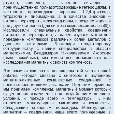
ртуть(II), свинец(II), в качестве лигандов –
преимущественно полиазотсодержащие гетероциклы, в
частности, производные пиразола, 1,2,4-триазола,
тетразола и пиримидина, а в качестве анионов –
нитрат-, перхлорат-, галогенид-ионы, а позднее и целый
ряд других анионов (для синтеза комплексов железа(II)).
Исследовали специальные свойства соединений
нитратов и перхлоратов, а далее изучали магнитное
поведение комплексов различных солей металлов с
данными лигандами. Благодаря плодотворному
сотрудничеству с нашим специалистом в области
магнетохимии, Владимиром Николаевичем Икорским
(ныне покойным), мы имели все возможности для
исследования магнитных свойств комплексов.
Эти заметки как раз и посвящены той части нашей
работы, которая связана с синтезом и изучением
магнитно-активных комплексных соединений с
полиазотсодержащими лигандами. Под этим термином
мы понимаем комплексы, магнитный момент которых
существенно изменяется под воздействием внешних
условий, и прежде всего – температуры. К ним
относятся молекулярные магнетики и комплексы,
обладающие спиновым переходом. Молекулярные
магнетики – соединения, чаще всего полиядерные, в