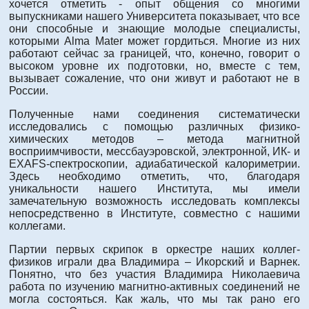
хочется отметить - опыт общения со многими
выпускниками нашего Университета показывает, что все
они способные и знающие молодые специалисты,
которыми Alma Mater может гордиться. Многие из них
работают сейчас за границей, что, конечно, говорит о
высоком уровне их подготовки, но, вместе с тем,
вызывает сожаление, что они живут и работают не в
России.
Полученные нами соединения систематически
исследовались с помощью различных физико-
химических методов – метода магнитной
восприимчивости, мессбауэровской, электронной, ИК- и
EXAFS-спектроскопии, адиабатической калориметрии.
Здесь необходимо отметить, что, благодаря
уникальности нашего Института, мы имели
замечательную возможность исследовать комплексы
непосредственно в Институте, совместно с нашими
коллегами.
Партии первых скрипок в оркестре наших коллег-
физиков играли два Владимира – Икорский и Варнек.
Понятно, что без участия Владимира Николаевича
работа по изучению магнитно-активных соединений не
могла состояться. Как жаль, что мы так рано его