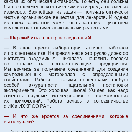
какова их оптическая активность. То есть, они должны
быть определенным оптическим изомером, а не смесью
изомеров. Важнейшая из задач — получать оптически
чистые органические вещества для лекарств. И одним
из таких вариантов может быть катализ с участием
комплексов с оптически активными реагентами.
— Широкий у вас спектр исследований!
— В свое время лаборатория активно работала
и по спецтематике. Направил нас в это русло директор
института академик А. Николаев. Начались поездки
по стране на соответствующие предприятия.
Мы взялись за получение соединений для создания
композиционных материалов с определенными
свойствами. Работа с такими веществами требует
особой аккуратности, тщательной постановки
эксперимента. Это хорошая школа! Увидел, как надо
сочетать научные исследования с возможностью
их приложений. Работа велась в сотрудничестве
с ИК и ИХКГ СО РАН.
— И что же кроется за соединениями, которые
вы получали?
— Это высокоэнергетические вещества, обладающие