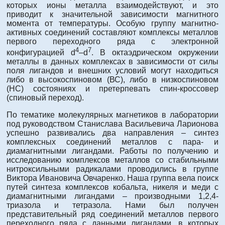
которых ионы металла взаимодействуют, и это
приводит к значительной зависимости магнитного
момента от температуры. Особую группу магнитно-
активных соединений составляют комплексы металлов
первого переходного ряда с электронной
4
7
конфигурацией d
–d
. В октаэдрическом окружении
металлы в данных комплексах в зависимости от силы
поля лигандов и внешних условий могут находиться
либо в высокоспиновом (ВС), либо в низкоспиновом
(НС) состояниях и претерпевать спин-кроссовер
(спиновый переход).
По тематике молекулярных магнетиков в лаборатории
под руководством Станислава Васильевича Ларионова
успешно развивались два направления – синтез
комплексных соединений металлов с пара- и
диамагнитными лигандами. Работы по получению и
исследованию комплексов металлов со стабильными
нитроксильными радикалами проводились в группе
Виктора Ивановича Овчаренко. Наша группа вела поиск
путей синтеза комплексов кобальта, никеля и меди с
диамагнитными лигандами – производными 1,2,4-
триазола и тетразола. Нами был получен
представительный ряд соединений металлов первого
переходного ряда с данными лигандами, в которых