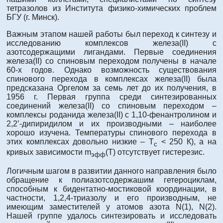
тетразолов из Института физико-химических проблем
БГУ (г. Минск).
Важным этапом нашей работы был переход к синтезу и
исследованию комплексов железа(II) с
азотсодержащими лигандами. Первые соединения
железа(II) со спиновым переходом получены в начале
60-х годов. Однако возможность существования
спинового перехода в комплексах железа(II) была
предсказана Оргелом за семь лет до их получения, в
1956 г. Первая группа среди синтезированных
соединений железа(II) со спиновым переходом –
комплексы роданида железа(II) c 1,10-фенантролином и
2,2’-дипиридилом и их производными – наиболее
хорошо изучена. Температуры спинового перехода в
этих комплексах довольно низкие – Т
­ < 250 К), а на
с
кривых зависимости m
(Т) отсутствует гистерезис.
эфф
Логичным шагом в развитии данного направления было
обращение к полиазотсодержашим гетероциклам,
способным к бидентатно-мостиковой координации, в
частности, 1,2,4-триазолу и его производным, не
имеющим заместителей у атомов азота N(1), N(2).
Нашей группе удалось синтезировать и исследовать