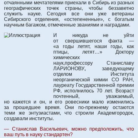
отчаянными мечтателями приехали в Сибирь из разных
географических точек страны, чтобы беззаветно
служить науке. Сегодня все они уже ветераны
Сибирского отделения, «остепененные», с богатым
научным багажом, отмеченные званиями и наградами.
И никуда не уйти
от свершившегося факта —
«а годы летят, наши годы, как
птицы, летят…» Доктору
химических
наук,профессору Станиславу
ЛАРИОНОВУ
,
заведующему
отделом Института
неорганической химии СО РАН,
лауреату Государственной премии
РФ, исполнилось 70 лет. Возраст
почтенный, уважаемый,
но кажется и он, и его ровесники мало изменились
за прошедшее время. Они по-прежнему остаются
теми же энтузиастами, что строили Академгородок,
создавали институты.
— Станислав Васильевич, можно предположить, что
ваш путь в науку стандартен?