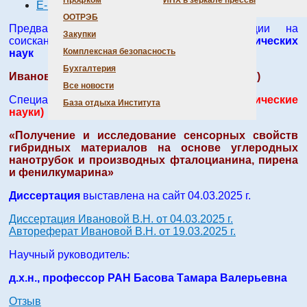
Профком
ИНХ в зеркале прессы
E-mail
ООТРЭБ
Предварительное рассмотрение диссертации на
Закупки
соискание ученой степени
кандидата химических
Комплексная безопасность
наук
Бухгалтерия
Иванова Виктория Николаевна (ИНХ СО РАН)
Все новости
Специальность:
1.4.4. Физическая химия
(химические
База отдыха Института
науки)
«Получение и исследование сенсорных свойств
гибридных материалов на основе углеродных
нанотрубок и производных фталоцианина, пирена
и фенилкумарина»
Диссертация
выставлена на сайт 04.03.2025 г.
Диссертация Ивановой В.Н. от 04.03.2025 г.
Автореферат Ивановой В.Н. от 19.03.2025 г.
Научный руководитель:
д.х.н., профессор РАН Басова Тамара Валерьевна
Отзыв