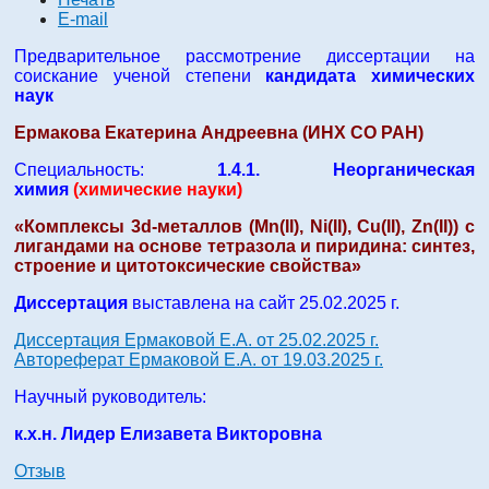
E-mail
Предварительное рассмотрение диссертации на
соискание ученой степени
кандидата химических
наук
Ермакова Екатерина Андреевна (ИНХ СО РАН)
Специальность:
1.4.1. Неорганическая
химия
(химические науки)
«Комплексы 3d-металлов (Mn(II), Ni(II), Cu(II), Zn(II)) с
лигандами на основе тетразола и пиридина: синтез,
строение и цитотоксические свойства»
Диссертация
выставлена на сайт 25.02.2025 г.
Диссертация Ермаковой Е.А. от 25.02.2025 г.
Автореферат Ермаковой Е.А. от 19.03.2025 г.
Научный руководитель:
к.х.н. Лидер Елизавета Викторовна
Отзыв