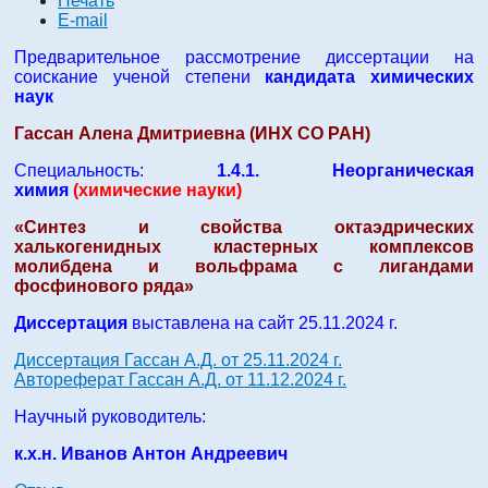
Печать
E-mail
Предварительное рассмотрение диссертации на
соискание ученой степени
кандидата химических
наук
Гассан Алена Дмитриевна (ИНХ СО РАН)
Специальность:
1.4.1. Неорганическая
химия
(химические науки)
«Синтез и свойства октаэдрических
халькогенидных кластерных комплексов
молибдена и вольфрама с лигандами
фосфинового ряда»
Диссертация
выставлена на сайт 25.11.2024 г.
Диссертация Гассан А.Д. от 25.11.2024 г.
Автореферат Гассан А.Д. от 11.12.2024 г.
Научный руководитель:
к.х.н. Иванов Антон Андреевич