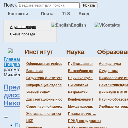
Поиск
Искать
Контакты
Почта
TLS
Вход
English
Администрация
Схема проезда
Институт
Наука
Образова
Главная
Институт
Диссертационный совет
Администра
Документац
Состав сове
Состав сове
Состав СНМ
Новости нау
Официальная информация
Публикации в ведущих журналах
Аспирантура
Предварительное рассмотрение
Предварительное
рассмотрение диссертации Макаренко Александра
Бланки
Повестка дн
Даты защит 
Награды
Вакансии
Важнейшие результаты
Студентам
Михайловича
История Инс
Информация 
Шифры спец
Структура Института
Научные публикации сотрудников
Николаевские с
Локальные а
Объявления 
Предварительное рассмотрение
Информация отдела кадров
Библиотека
Сайт "Стипендиа
Противодейс
Предварите
Ученый совет
Разработки
Дни науки в ИНХ
диссертации Ивановой Виктории
Диссертационный совет
Конференции Института
Научно-образов
Николаевны
Совет научной молодежи
Международная деятельность
Учебные матери
Жилищная политика
Планы и отчеты
ЦКП
ПРНД сотрудников
Печать