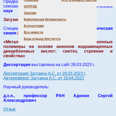
Профком
ИНХ в зеркале прессы
Предварительное рассмотрение диссертации на
соискание ученой степени
кандидата химических
ООТРЭБ
наук
Закупки
Загузин Александр Сергеевич (ИНХ СО РАН)
Комплексная безопасность
Бухгалтерия
Специальность:
1.4.1. Неорганическая
Все новости
химия
(химические науки)
База отдыха Института
«Металл-органические координационные
полимеры на основе анионов иодзамещенных
дикарбоновых кислот: синтез, строение и
свойства»
Диссертация
выставлена на сайт 28.03.2023 г.
Диссертация Загузина А.С. от 28.03.2023 г.
Автореферат Загузина А.С. от 19.04.2023
Научный руководитель:
д.х.н., профессор РАН Адонин Сергей
Александрович
Отзыв