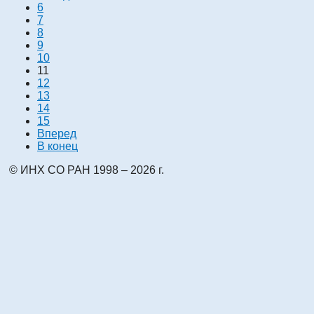
6
7
8
9
10
11
12
13
14
15
Вперед
В конец
© ИНХ СО РАН 1998 – 2026 г.