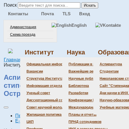
Поиск
Искать
Контакты
Почта
TLS
Вход
English
Администрация
Схема проезда
Институт
Наука
Образова
Главная
Институт
Все новости
Награды
Аспирант
Администра
Документац
Состав сове
Состав сове
Состав СНМ
Новости нау
Официальная информация
Публикации в ведущих журналах
Аспирантура
Института – лауреат стипендии им. М.В. Остроградского
Бланки
Повестка дн
Даты защит 
Награды
Вакансии
Важнейшие результаты
Студентам
Аспирант Института – лауреат
История Инс
Информация 
Шифры спец
Структура Института
Научные публикации сотрудников
Николаевские с
стипендии им. М.В.
Локальные а
Объявления 
Информация отдела кадров
Библиотека
Сайт "Стипендиа
Остроградского
Противодейс
Предварите
Ученый совет
Разработки
Дни науки в ИНХ
Диссертационный совет
Конференции Института
Научно-образов
Совет научной молодежи
Международная деятельность
Учебные матери
Жилищная политика
Планы и отчеты
Печать
E-mail
ЦКП
ПРНД сотрудников