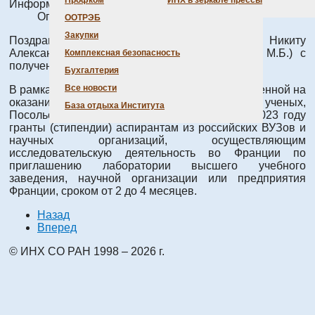
Профком
ИНХ в зеркале прессы
Информация о материале
Опубликовано: 28 июня 2023
ООТРЭБ
Закупки
Поздравляем аспиранта лаб. 301 Шеховцова Никиту
Александровича (научн. рук. д.х.н. Бушуев М.Б.) с
Комплексная безопасность
получением стипендии им. М.В. Остроградского!
Бухгалтерия
Все новости
В рамках программы "
Остроградский
", направленной на
оказание поддержки мобильности молодых ученых,
База отдыха Института
Посольство Франции в России присудило в 2023 году
гранты (стипендии) аспирантам из российских ВУЗов и
научных организаций, осуществляющим
исследовательскую деятельность во Франции по
приглашению лаборатории высшего учебного
заведения, научной организации или предприятия
Франции, сроком от 2 до 4 месяцев.
Назад
Вперед
© ИНХ СО РАН 1998 – 2026 г.