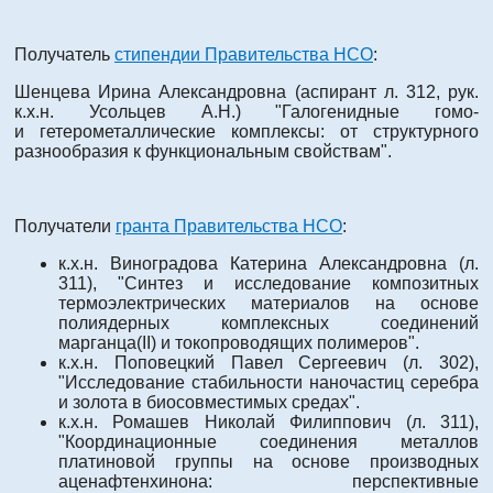
Получатель
стипендии Правительства НСО
:
Шенцева Ирина Александровна (аспирант л. 312, рук.
к.х.н. Усольцев А.Н.) "Галогенидные гомо-
и гетерометаллические комплексы: от структурного
разнообразия к функциональным свойствам".
Получатели
гранта Правительства НСО
:
к.х.н. Виноградова Катерина Александровна (л.
311), "Синтез и исследование композитных
термоэлектрических материалов на основе
полиядерных комплексных соединений
марганца(II) и токопроводящих полимеров".
к.х.н. Поповецкий Павел Сергеевич (л. 302),
"Исследование стабильности наночастиц серебра
и золота в биосовместимых средах".
к.х.н. Ромашев Николай Филиппович (л. 311),
"Координационные соединения металлов
платиновой группы на основе производных
аценафтенхинона: перспективные