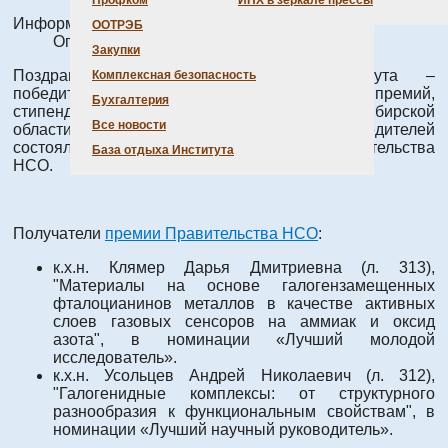
Профком
ИНХ в зеркале прессы
Информация о материале
ООТРЭБ
Опубликовано: 01 октября 2025
Закупки
Поздравляем молодых ученых Института –
Комплексная безопасность
победителей конкурсов на предоставление премий,
Бухгалтерия
стипендий и грантов Правительства Новосибирской
Все новости
области! Церемония награждения победителей
состоялась 29.09.2025 в Большом зале Правительства
База отдыха Института
НСО.
Получатели
премии Правительства НСО
:
к.х.н. Клямер Дарья Дмитриевна (л. 313),
"Материалы на основе галогензамещенных
фталоцианинов металлов в качестве активных
слоев газовых сенсоров на аммиак и оксид
азота", в номинации «Лучший молодой
исследователь».
к.х.н. Усольцев Андрей Николаевич (л. 312),
"Галогенидные комплексы: от структурного
разнообразия к функциональным свойствам", в
номинации «Лучший научный руководитель».