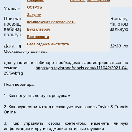
Профком
ИНХ в зеркале прессы
ООТРЭБ
Уважаемые сотрудники!
Закупки
Приглашаем вас присоединиться к вебинару,
Комплексная безопасность
посвященному сотрудничеству РФФИ и T&F. На этом
вебинаре вы узнаете о том, как получить максимальную
Бухгалтерия
пользу от данного партнерств
Все новости
База отдыха Института
Дата проведения мероприятия:
20 мая 11:00-12:30
по
Московскому времени
Для участия в вебинаре необходимо зарегистрироваться по
ссылке:
https://go.taylorandfrancis.com/l/111042/2021-04-
29/6wbfsg
План вебинара:
1. Как получить доступ к ресурсам
2. Как осуществить вход в свою учетную запись Taylor & Francis
Online
3. Как управлять своим контентом, изменять личную
информацию и другие административные функции