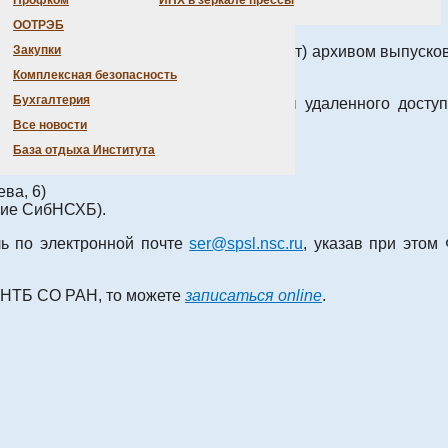
Профком
ИНХ в зеркале прессы
»
(«EastView»).
ООТРЭБ
дических изданий с глубоким (до 10 лет) архивом выпуско
Закупки
Комплексная безопасность
Бухгалтерия
ом можно на странице сайта Ресурсы удаленного досту
Все новости
База отдыха Института
ва, 6)
ние СибНСХБ).
ь по электронной почте
ser@spsl.nsc.ru
, указав при этом
ПНТБ СО РАН, то можете
записаться online
.