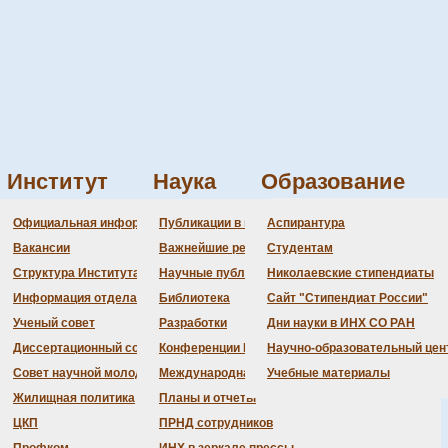
Институт
Наука
Образование
инары Wiley, июнь 2021
Администрация
Документация
Состав совета
Состав совета
Состав СНМ
Новости науки
О
П
Официальная информация
Публикации в ведущих журналах
Аспирантура
м БД «ИВИС» (EastView)
Бланки
Повестка дня заседаний
Даты защит диссертаций
Награды
З
Вакансии
Важнейшие результаты
Студентам
История Института
Информация ученого сек
Шифры специальностей
В
Структура Института
Научные публикации сотрудников
Николаевские стипендиаты
Локальные акты (приказы
Объявления о защитах
Д
Информация отдела кадров
Библиотека
Сайт "Стипендиат России"
Противодействие корруп
Предварительное рассмо
Ученый совет
Разработки
Дни науки в ИНХ СО РАН
Диссертационный совет
Конференции Института
Научно-образовательный цен
Совет научной молодежи
Международная деятельность
Учебные материалы
Жилищная политика
Планы и отчеты
ЦКП
ПРНД сотрудников