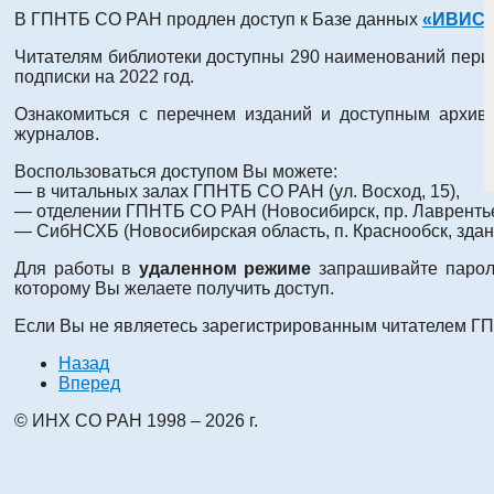
В ГПНТБ СО РАН продлен доступ к Базе данных
«ИВИС
Читателям библиотеки доступны 290 наименований перио
подписки на 2022 год.
Ознакомиться с перечнем изданий и доступным архив
журналов.
Воспользоваться доступом Вы можете:
— в читальных залах ГПНТБ СО РАН (ул. Восход, 15),
— отделении ГПНТБ СО РАН (Новосибирск, пр. Лаврентье
— СибНСХБ (Новосибирская область, п. Краснообск, зда
Для работы в
удаленном режиме
запрашивайте парол
которому Вы желаете получить доступ.
Если Вы не являетесь зарегистрированным читателем Г
Назад
Вперед
© ИНХ СО РАН 1998 – 2026 г.