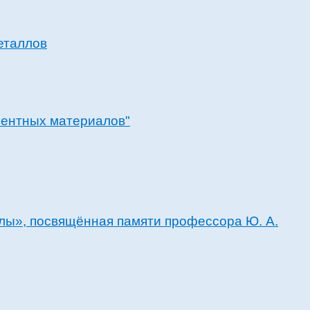
еталлов
нентных материалов"
ы», посвящённая памяти профессора Ю. А.