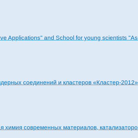
 Applications" and School for young scientists "Asi
ядерных соединений и кластеров «Кластер-2012»
я химия современных материалов, катализаторо