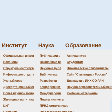
Институт
Наука
Образование
ференций Института
Администрация
Документация
Состав совета
Состав совета
Состав СНМ
Новости науки
О
П
Официальная информация
Публикации в ведущих журналах
Аспирантура
mical Thermodynamics in Russia
Бланки
Повестка дня заседаний
Даты защит диссертаций
Награды
З
Вакансии
Важнейшие результаты
Студентам
История Института
Информация ученого сек
Шифры специальностей
В
Структура Института
Научные публикации сотрудников
Николаевские стипендиаты
Локальные акты (приказы
Объявления о защитах
Д
Информация отдела кадров
Библиотека
Сайт "Стипендиат России"
Противодействие корруп
Предварительное рассмо
Ученый совет
Разработки
Дни науки в ИНХ СО РАН
Диссертационный совет
Конференции Института
Научно-образовательный цен
Совет научной молодежи
Международная деятельность
Учебные материалы
Жилищная политика
Планы и отчеты
ЦКП
ПРНД сотрудников