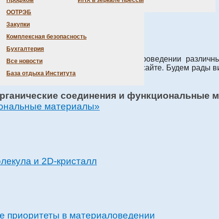
Профком
ИНХ в зеркале прессы
ООТРЭБ
Закупки
Комплексная безопасность
Бухгалтерия
регулярно организует и участвует в проведении различ
Все новости
 решулярно размещается на нашем сайте. Будем рады ви
База отдыха Института
иональные материалы»
лекула и 2D-кристалл
ие приоритеты в материаловедении