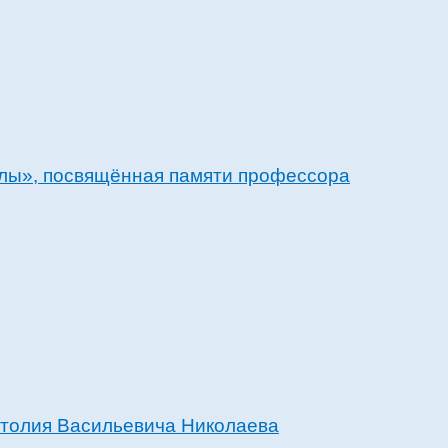
лы», посвящённая памяти профессора
атолия Васильевича Николаева