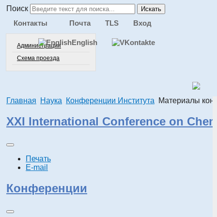
Поиск
Искать
Контакты
Почта
TLS
Вход
English
Администрация
Схема проезда
Главная
Наука
Конференции Института
Материалы кон
XXI International Conference on Che
Печать
E-mail
Конференции