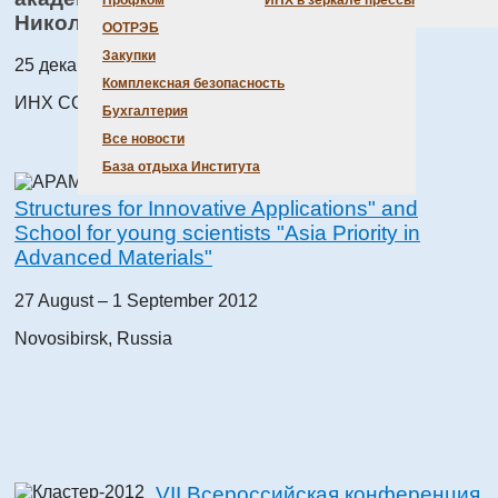
Профком
ИНХ в зеркале прессы
Николаева
ООТРЭБ
Закупки
25 декабря – 27 декабря 2012
Комплексная безопасность
ИНХ СО РАН, конференц-зал
Бухгалтерия
Все новости
База отдыха Института
APAM SEMINAR "Films and
Structures for Innovative Applications" and
School for young scientists "Asia Priority in
Advanced Materials"
27 August – 1 September 2012
Novosibirsk, Russia
VII Всероссийская конференция