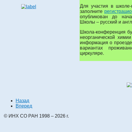
Для участия в школе-
заполните
регистраци
опубликован до нач
Школы – русский и англ
Школа-конференция бу
неорганической химии
информация о проезде
вариантах прожива
циркуляре.
Назад
Вперед
© ИНХ СО РАН 1998 – 2026 г.