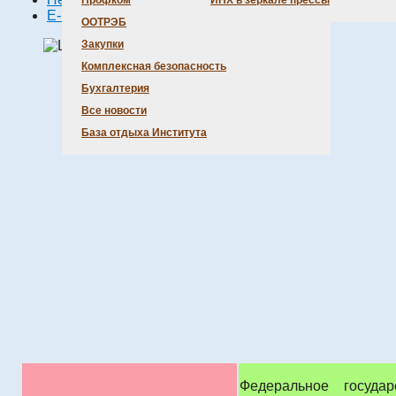
Профком
ИНХ в зеркале прессы
E-mail
ООТРЭБ
Закупки
Комплексная безопасность
Бухгалтерия
Все новости
База отдыха Института
Федеральное госуда