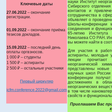
науки Институт неорга
Ключевые даты
Сибирского отделения
контактов и привлеч
27.06.2022
– окончание
сотрудничества в сфе
регистрации.
объявляет о проведени
Школы-конференции 
соединения и функцио
01.09.2022
– окончание приёма
65-летию Института
тезисов докладов.
Николаева СО РАН. Ин
вы можете найти в соо
15.09.2022
– последний день
Для участия в работ
оплаты оргвзносов.
аспиранты, молодые 
1 000 ₽ – студенты
лекции прочитают
1 500 ₽ – аспиранты
неорганической хим
2 500 ₽ – остальные участники
представлены новые 
научных школ России 
конференции получа
Первый циркуляр
достижениях в обла
неорганических вещест
icfm.conference.2022@gmail.com
в том числе наноматер
свойств и функциональ
Приглашаем Вас пр