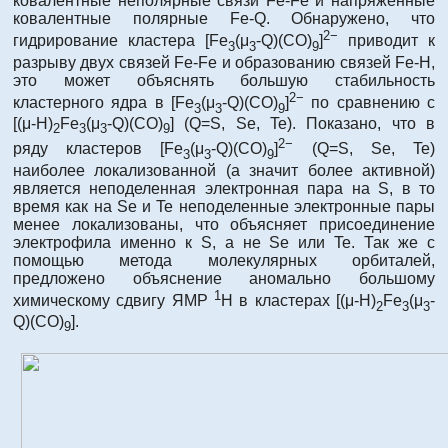
ковалентные неполярные связи Fe-Fe и напряженные
ковалентные полярные Fe-Q. Обнаружено, что
2−
гидрирование кластера [Fe
(μ
-Q)(CO)
]
приводит к
3
3
9
разрыву двух связей Fe-Fe и образованию связей Fe-H,
это может объяснять большую стабильность
2−
кластерного ядра в [Fe
(μ
-Q)(CO)
]
по сравнению с
3
3
9
[(μ-H)
Fe
(μ
-Q)(CO)
] (Q=S, Se, Te). Показано, что в
2
3
3
9
2−
ряду кластеров [Fe
(μ
-Q)(CO)
]
(Q=S, Se, Te)
3
3
9
наиболее локализованной (а значит более активной)
является неподеленная электронная пара на S, в то
время как на Se и Te неподеленные электронные пары
менее локализованы, что объясняет присоединение
электрофила именно к S, а не Se или Te. Так же с
помощью метода молекулярных орбиталей,
предложено объяснение аномально большому
1
химическому сдвигу ЯМР
H в кластерах [(μ-H)
Fe
(μ
-
2
3
3
Q)(CO)
].
9