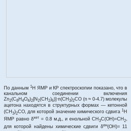
1
По данным
Н ЯМР и КР спектроскопии показано, что в
канальном соединении включения
Zn
(C
H
O
)
[N
(CH
)
)]⋅n(CH
)
CO (n ≈ 0-4.7) молекулы
2
8
4
4
2
2
2
6
3
2
ацетона находятся в структурных формах — кетонной
1
(CH
)
CO, для которой значение химического сдвига
Н
3
2
кет
ЯМР равно δ
= 0.8 м.д., и енольной CH
C(OН)=CH
,
3
2
ен
для которой найдены химические сдвиги δ
(ОН)= 11