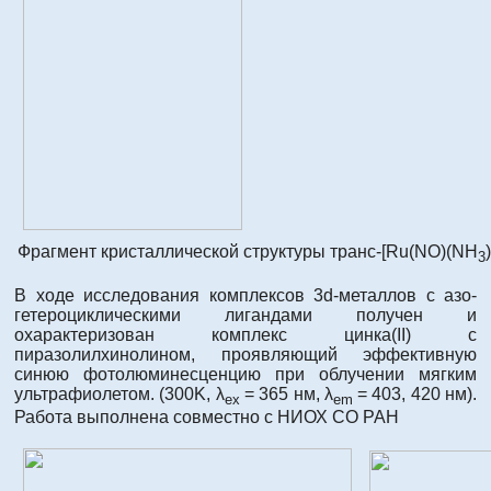
Фрагмент кристаллической структуры транс-[Ru(NO)(NH
)
3
В ходе исследования комплексов 3d-металлов с азо-
гетероциклическими лигандами получен и
охарактеризован комплекс цинка(II) с
пиразолилхинолином, проявляющий эффективную
синюю фотолюминесценцию при облучении мягким
ультрафиолетом. (300K, λ
= 365 нм, λ
= 403, 420 нм).
ex
em
Работа выполнена совместно с НИОХ СО РАН