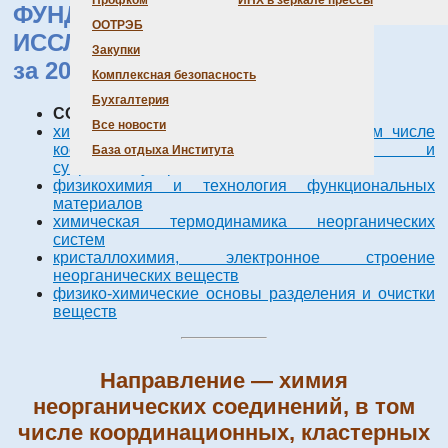
Профком
ИНХ в зеркале прессы
ФУНДАМЕНТАЛЬНЫХ
ООТРЭБ
ИССЛЕДОВАНИЙ
Закупки
за 2008 г.
Комплексная безопасность
Бухгалтерия
СОДЕРЖАНИЕ НАПРАВЛЕНИЙ:
Все новости
химия неорганических соединений, в том числе
координационных, кластерных и
База отдыха Института
супрамолекулярных
физикохимия и технология функциональных
материалов
химическая термодинамика неорганических
систем
кристаллохимия, электронное строение
неорганических веществ
физико-химические основы разделения и очистки
веществ
Направление — химия
неорганических соединений, в том
числе координационных, кластерных