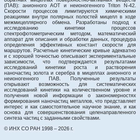
(ПАВ): анионного АОТ и неионогенного Triton N-42.
Скорости процессов лимитируются химическими
реакциями внутри полярных полостей мицелл в ходе
межмицеллярного обмена. Разработаны подход к
исследованию кинетики процессов
спектрофотометрическим методом, математический
аппарат для описания и обработки данных, процедура
определения эффективных констант скорости для
маршрутов. Расчетные кинетические кривые адекватно
и с хорошей точностью описывают экспериментальные
зависимости, что подтверждается результатами
исследований кинетики роста и растворения
наночастиц золота и серебра в мицеллах анионного и
неионогенного ПАВ. Полученные результаты
открывают возможность для систематических
исследований кинетики на количественном уровне и
получения новой информации о закономерностях
формирования наночастиц металлов, что представляет
интерес и как самостоятельное научное знание, и как
основа для совершенствования целенаправленного
синтеза частиц с заданными свойствами.
© ИНХ СО РАН 1998 – 2026 г.