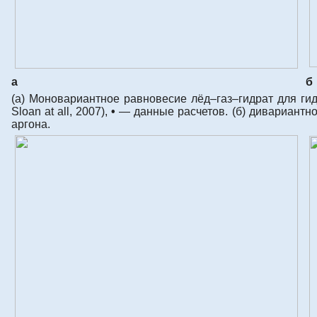
а
б
(а) Моновариантное равновесие лёд–газ–гидрат для ги
Sloan at all, 2007),
•
— данные расчетов. (б) дивариантное
аргона.