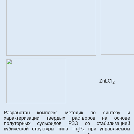
ZnLCl
2
Разработан комплекс методик по синтезу и
характеризации твердых растворов на основе
полуторных сульфидов РЗЭ со стабилизацией
кубической структуры типа Th
P
при управляемом
3
4