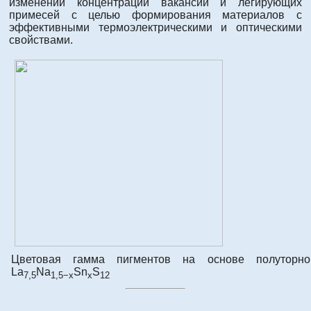
изменении концентрации вакансий и легирующих
примесей с целью формирования материалов с
эффективными термоэлектрическими и оптическими
свойствами.
Цветовая гамма пигментов на основе полуторно
La
Na
Sn
S
7,5
1,5−x
x
12