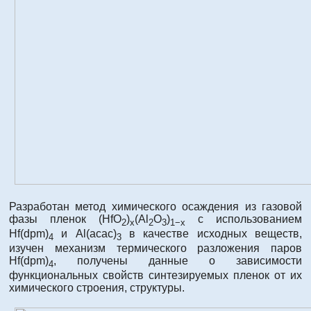
Разработан метод химического осаждения из газовой
фазы пленок (HfO
)
(Al
O
)
с использованием
2
x
2
3
1−х
Hf(dpm)
и Al(acac)
в качестве исходных веществ,
4
3
изучен механизм термического разложения паров
Hf(dpm)
, получены данные о зависимости
4
функциональных свойств синтезируемых пленок от их
химического строения, структуры.