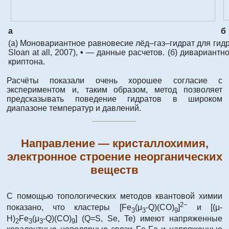
а
б
(а) Моновариантное равновесие лёд–газ–гидрат для гид
Sloan at all, 2007),
•
— данные расчетов. (б) дивариантное
криптона.
Расчёты показали очень хорошее согласие с
экспериментом и, таким образом, метод позволяет
предсказывать поведение гидратов в широком
диапазоне температур и давлений.
Направление — кристаллохимия,
электронное строение неорганических
веществ
С помощью топологических методов квантовой химии
2−
показано, что кластеры [Fe
(μ
-Q)(CO)
]
и [(μ-
3
3
9
H)
Fe
(μ
-Q)(CO)
] (Q=S, Se, Te) имеют напряженные
2
3
3
9