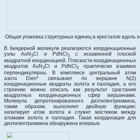
Общая упаковка структурных единиц в кристалле вдоль ос
В биядерной молекуле реализуются координационные
узлы AuN
Cl и PdNCl
с искаженной плоской
3
3
квадратной координацией. Плоскости координационных
квадратов AuN
Cl и PdNCl
практически взаимно
3
3
перпендикулярны. В комплексе центральный атом
азота Dien* связывает по вершине N(2)
координационные квадраты золота и палладия, а его
строение можно описать как результат срастания
квадратных координационных сфер вершинами.
Молекула депротонированного диэтилентриамина,
таким образом, выполняет двойную функцию:
хелатирует атом золота и служит мостиком между
атомами золота и палладия. Такая координация для
диэтилентриамина обнаружена впервые.