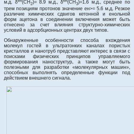
ен
ен
м.д. δ
(CH
)= 8.9 м.д., δ
(CH
)=1.6 м.д., среднее по
2
3
трем позициям протонов значение ен>= 5.6 м.д. Резкое
различие химических сдвигов кетонной и енольной
форм ацетона в соединении включения может быть
отнесено за счет влияния структурно-химических
условий в адсорбционных центрах двух типов.
Обнаруженные особенности способа вхождения
молекул гостей в ультратонких каналах пористых
кристаллов и нанотруб представляют интерес в связи с
поисками физических принципов управляемого
формирования наноструктур, а также могут быть
полезными для разработки «молекулярных машин»,
способных выполнять определенные функции под
действием внешнего сигнала.