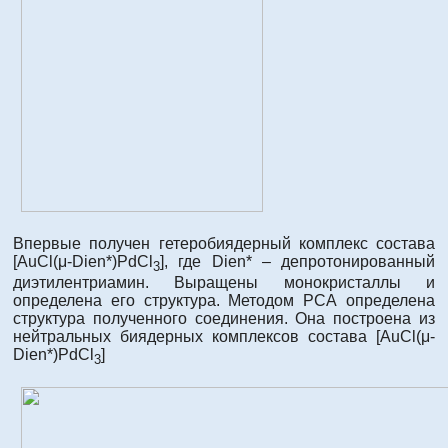
Впервые получен гетеробиядерный комплекс состава
[AuCl(μ-Dien*)PdCl
], где Dien* – депротонированный
3
диэтилентриамин. Выращены монокристаллы и
определена его структура. Методом РСА определена
структура полученного соединения. Она построена из
нейтральных биядерных комплексов состава [AuCl(μ-
Dien*)PdCl
]
3