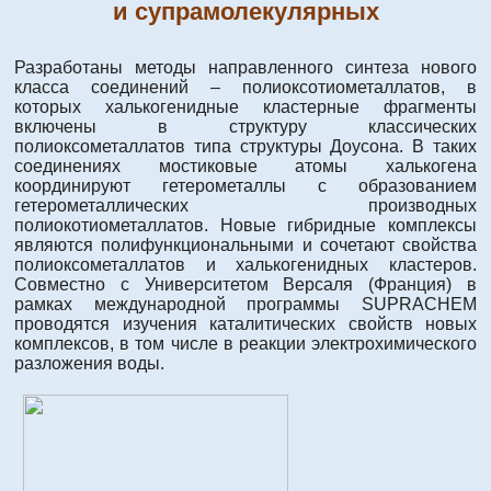
и супрамолекулярных
Разработаны методы направленного синтеза нового
класса соединений – полиоксотиометаллатов, в
которых халькогенидные кластерные фрагменты
включены в структуру классических
полиоксометаллатов типа структуры Доусона. В таких
соединениях мостиковые атомы халькогена
координируют гетерометаллы с образованием
гетерометаллических производных
полиокотиометаллатов. Новые гибридные комплексы
являются полифункциональными и сочетают свойства
полиоксометаллатов и халькогенидных кластеров.
Совместно с Университетом Версаля (Франция) в
рамках международной программы SUPRACHEM
проводятся изучения каталитических свойств новых
комплексов, в том числе в реакции электрохимического
разложения воды.