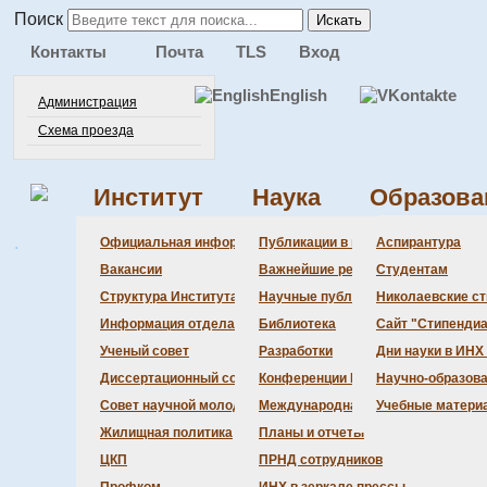
Поиск
Искать
Контакты
Почта
TLS
Вход
English
Администрация
Схема проезда
Институт
Наука
Образова
.
Администра
Документац
Состав сове
Состав сове
Состав СНМ
Новости нау
Официальная информация
Публикации в ведущих журналах
Аспирантура
Бланки
Повестка дн
Даты защит 
Награды
Вакансии
Важнейшие результаты
Студентам
История Инс
Информация 
Шифры спец
Структура Института
Научные публикации сотрудников
Николаевские с
Локальные а
Объявления 
Информация отдела кадров
Библиотека
Сайт "Стипендиа
Противодейс
Предварите
Ученый совет
Разработки
Дни науки в ИНХ
Диссертационный совет
Конференции Института
Научно-образов
Совет научной молодежи
Международная деятельность
Учебные матери
Жилищная политика
Планы и отчеты
ЦКП
ПРНД сотрудников