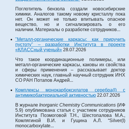
Поглотитель бензола создали новосибирские
химики. Аналогов такому новому кристаллу пока
нет. Он может не только впитывать опасное
вещество, но и сигнализировать о его
наличии. Материалы о разработке сотрудников...
"Металл-органические каркасы: как приручить
пустоту" – разработки Института в проекте
«КЛАССный ученый»
28.07.2026
Что такое координационные полимеры, или
металл-органические каркасы, каковы их свойства
и сферы применения – рассказывает доктор
химических наук, главный научный сотрудник ИНХ
СО РАН Потапов Андрей...
Комплексы монокарбоксилатов серебра(I) с
антимикобактериальной активностью
22.07.2026
В журнале
Inorganic Chemistry Communications
(ИФ
5.9) опубликована статья с участием сотрудников
Института Позмоговой Т.Н., Шестопалова М.А.,
Комлягиной В.И. и Гущина А.Л. “Silver(I)
monocarboxylate...