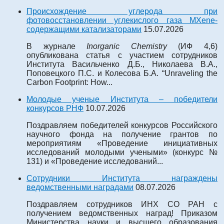
Происхождение углерода при
фотовосстановлении углекислого газа MXene-
содержащими катализаторами
15.07.2026
В журнале
Inorganic Chemistry
(ИФ 4,6)
опубликована статья с участием сотрудников
Института Васильченко Д.Б., Николаева В.А.,
Поповецкого П.С. и Колесова Б.А. “Unraveling the
Carbon Footprint: How...
Молодые ученые Института – победители
конкурсов РНФ
10.07.2026
Поздравляем победителей конкурсов Российского
научного фонда на получение грантов по
мероприятиям «Проведение инициативных
исследований молодыми учеными» (конкурс №
131) и «Проведение исследований...
Сотрудники Института награждены
ведомственными наградами
08.07.2026
Поздравляем сотрудников ИНХ СО РАН с
получением ведомственных наград! Приказом
Министерства науки и высшего образования