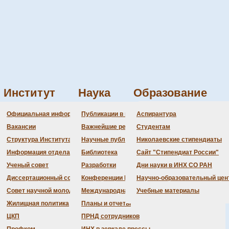
Институт
Наука
Образование
Администрация
Документация
Состав совета
Состав совета
Состав СНМ
Новости науки
О
П
Официальная информация
Публикации в ведущих журналах
Аспирантура
 СО РАН
Бланки
Повестка дня заседаний
Даты защит диссертаций
Награды
З
Вакансии
Важнейшие результаты
Студентам
История Института
Информация ученого сек
Шифры специальностей
В
Структура Института
Научные публикации сотрудников
Николаевские стипендиаты
Локальные акты (приказы
Объявления о защитах
Д
Информация отдела кадров
Библиотека
Сайт "Стипендиат России"
Противодействие корруп
Предварительное рассмо
Ученый совет
Разработки
Дни науки в ИНХ СО РАН
Диссертационный совет
Конференции Института
Научно-образовательный цен
Совет научной молодежи
Международная деятельность
Учебные материалы
Жилищная политика
Планы и отчеты
ЦКП
ПРНД сотрудников