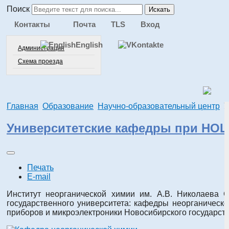
Поиск
Искать
Контакты
Почта
TLS
Вход
English
Администрация
Схема проезда
Главная
Образование
Научно-образовательный центр
У
Университетские кафедры при НОЦ
Печать
E-mail
Институт неорганической химии им. А.В. Николаева 
государственного университета: кафедры неорганическ
приборов и микроэлектроники Новосибирского государств