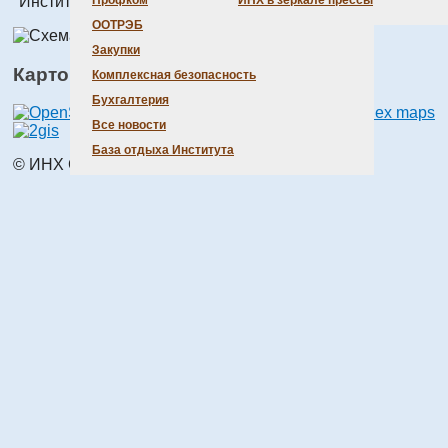
"Институт теплофизики" и "Вычислительный центр".
Профком
ИНХ в зеркале прессы
ООТРЭБ
Закупки
Картографические сервисы:
Комплексная безопасность
Бухгалтерия
Все новости
База отдыха Института
© ИНХ СО РАН 1998 – 2026 г.