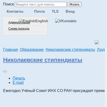
Поиск
Искать
Контакты
Почта
TLS
Вход
English
Администрация
Схема проезда
Главная
Образование
Николаевские стипендиаты
Лауре
Николаевские стипендиаты
Печать
E-mail
Ежегодно Учёный Совет ИНХ СО РАН присуждает премии и