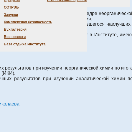
Профком
ИНХ в зеркале прессы
ООТРЭБ
пломную практику в Институте на кафедре неорганическ
Закупки
м в течение первых трёх годов обучения;
Комплексная безопасность
ипломную практику в Институте, добившегося наилучших 
по системе ИКИ;
Бухгалтерия
уры
, выполняющим дипломную работу в Институте, имею
Все новости
База отдыха Института
.
 результатов при изучении неорганической химии по итогам
 (ИКИ).
чших результатов при изучении аналитической химии по
Николаева