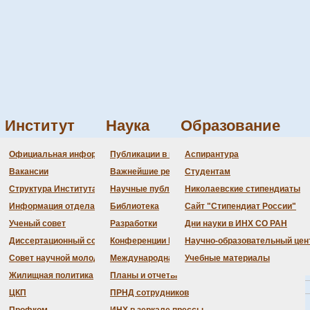
Институт
Наука
Образование
Администрация
Документация
Состав совета
Состав совета
Состав СНМ
Новости науки
О
П
Официальная информация
Публикации в ведущих журналах
Аспирантура
Бланки
Повестка дня заседаний
Даты защит диссертаций
Награды
З
Вакансии
Важнейшие результаты
Студентам
История Института
Информация ученого сек
Шифры специальностей
В
Структура Института
Научные публикации сотрудников
Николаевские стипендиаты
Локальные акты (приказы
Объявления о защитах
Д
Информация отдела кадров
Библиотека
Сайт "Стипендиат России"
Противодействие корруп
Предварительное рассмо
Ученый совет
Разработки
Дни науки в ИНХ СО РАН
Диссертационный совет
Конференции Института
Научно-образовательный цен
Совет научной молодежи
Международная деятельность
Учебные материалы
Жилищная политика
Планы и отчеты
ЦКП
ПРНД сотрудников