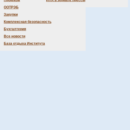
Профком
ИНХ в зеркале прессы
Приобретение путевок по номеру 330-94-86
ООТРЭБ
Закупки
Комплексная безопасность
Бухгалтерия
Все новости
База отдыха Института