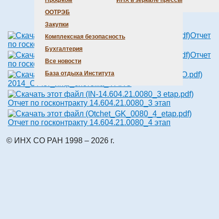
Профком
ИНХ в зеркале прессы
ООТРЭБ
Вложения:
Закупки
Отчет
Комплексная безопасность
по госконтракту 14.604.21.0080_2 этап
Бухгалтерия
Отчет
Все новости
по госконтракту 02.740.11.0628_6 этап
База отдыха Института
2014_Отчет_инф_система_ФАНО
Отчет по госконтракту 14.604.21.0080_3 этап
Отчет по госконтракту 14.604.21.0080_4 этап
© ИНХ СО РАН 1998 – 2026 г.