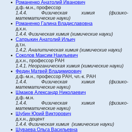
Романенко Анатолий Иванович
д.ф.-м.н., профессор
1.4.4.
Физическая химия
(физико-
математические науки)
Романенко Галина Владиславовна
д.х.н.
1.4.4.
Физическая химия
(химические науки)
Сапрыкин Анатолий Ильич
д.т.н.
1.4.2.
Аналитическая химия
(химические науки)
Соколов Максим Наильевич
д.х.н., профессор РАН
1.4.1.
Неорганическая химия
(химические науки)
Федин Матвей Владимирович
д.ф.-м.н., профессор РАН, чл.-к. РАН
1.4.4.
Физическая химия
(физико-
математические науки)
Ш
маков Александр Николаевич
д.ф.-м.н.
1.4.4.
Физическая химия
(физико-
математические науки)
Шубин Юрий Викторович
д.х.н., доцент
1.4.4.
Физическая химия
(химические науки)
Шуваева Ольга Васильевна