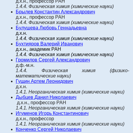
д.х.н., профессор РАН
1.4.4.
Физическая химия
(химические науки)
Брылев Константин Александрович
д.х.н., профессор РАН
1.4.4. Физическая химия (химические науки)
Булушева Любовь Геннадьевна
д.х.н.
1.4.4.
Физическая химия (химические науки)
Бухтияров Валерий Иванович
д.х.н., академик РАН
1.4.4.
Физическая химия (химические науки)
Громилов Сергей Александрович
д.ф.-м.н.
1.4.4.
Физическая химия
(физико-
математические науки)
Гу
щин Артем Леонидович
д.х.н.
1.4.1.
Неорганическая химия
(химические науки)
Дыбцев
Данил Николаевич
д.х.н., профессор РАН
1.4.1.
Неорганическая химия
(химические науки)
Игуменов Игорь Константинович
д.х.н., профессор
1.4.1.
Неорганическая химия
(химические науки)
Конченко Сергей Николаевич