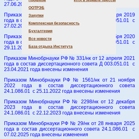
Профком
ИНХ в зеркале прессы
27.06.2016 года внесены изменения.
ООТРЭБ
Приказом Минобрнауки РФ № 37/нк от 30 января 2019
Закупки
года в состав диссертационного совета Д 003.051.01 с
Комплексная безопасность
27.02.2019 года внесены изменения
Бухгалтерия
Приказом Минобрнауки РФ № 692/нк от 18 ноября 2020
Все новости
года в состав диссертационного совета Д 003.051.01 с
База отдыха Института
29.11.2020 года внесены изменения
Приказом Минобрнауки РФ № 331/нк от 12 апреля 2021
года в состав диссертационного совета Д 003.051.01 с
23.04.2021 года внесены изменения
Приказом Минобрнауки РФ № 1561/нк от 21 ноября
2022 года в состав диссертационного совета
24.1.086.01 с 25.11.2022 года внесены изменения
Приказом Минобрнауки РФ № 2298/нк от 12 декабря
2023 года в состав диссертационного совета
24.1.086.01 с 22.12.2023 года внесены изменения
Приказом Минобрнауки РФ № 29/нк от 28 января 2025
года в состав диссертационного совета 24.1.086.01 с
07.02.2025 года внесены изменения