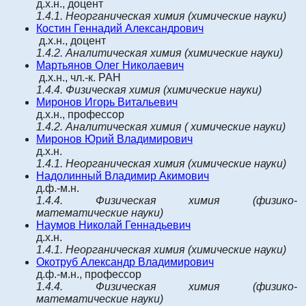
д.х.н., доцент
1.4.1.
Неорганическая химия
(химические науки)
Костин
Геннадий Александрович
д.х.н., доцент
1.4.2.
Аналитическая химия
(химические науки)
Мартьянов
Олег Николаевич
д.х.н., чл.-к. РАН
1.4.4.
Физическая химия
(химические науки)
Миронов Игорь Витальевич
д.х.н., профессор
1.4.2.
Аналитическая химия
( химические науки)
Миронов Юрий Владимирович
д.х.н.
1.4.1.
Неорганическая химия
(химические науки)
Надолинный Владимир Акимович
д.ф.-м.н.
1.4.4.
Физическая химия
(физико-
математические науки)
Наумов Николай Геннадьевич
д.х.н.
1.4.1.
Неорганическая химия
(химические науки)
Окотруб Александр Владимирович
д.ф.-м.н., профессор
1.4.4.
Физическая химия
(физико-
математические науки)