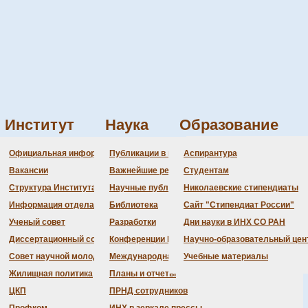
Институт
Наука
Образование
Администрация
Документация
Состав совета
Состав совета
Состав СНМ
Новости науки
О
П
Официальная информация
Публикации в ведущих журналах
Аспирантура
Бланки
Повестка дня заседаний
Даты защит диссертаций
Награды
З
Вакансии
Важнейшие результаты
Студентам
История Института
Информация ученого сек
Шифры специальностей
В
Структура Института
Научные публикации сотрудников
Николаевские стипендиаты
Локальные акты (приказы
Объявления о защитах
Д
Информация отдела кадров
Библиотека
Сайт "Стипендиат России"
Противодействие корруп
Предварительное рассмо
Ученый совет
Разработки
Дни науки в ИНХ СО РАН
Диссертационный совет
Конференции Института
Научно-образовательный цен
Совет научной молодежи
Международная деятельность
Учебные материалы
Жилищная политика
Планы и отчеты
ЦКП
ПРНД сотрудников