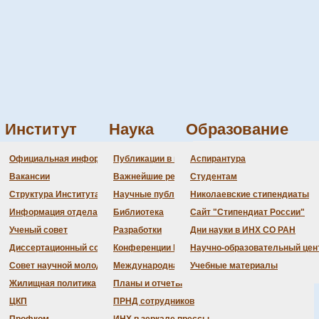
Институт
Наука
Образование
Администрация
Документация
Состав совета
Состав совета
Состав СНМ
Новости науки
О
П
Официальная информация
Публикации в ведущих журналах
Аспирантура
Бланки
Повестка дня заседаний
Даты защит диссертаций
Награды
З
Вакансии
Важнейшие результаты
Студентам
История Института
Информация ученого сек
Шифры специальностей
В
Структура Института
Научные публикации сотрудников
Николаевские стипендиаты
Локальные акты (приказы
Объявления о защитах
Д
Информация отдела кадров
Библиотека
Сайт "Стипендиат России"
Противодействие корруп
Предварительное рассмо
Ученый совет
Разработки
Дни науки в ИНХ СО РАН
Диссертационный совет
Конференции Института
Научно-образовательный цен
Совет научной молодежи
Международная деятельность
Учебные материалы
Жилищная политика
Планы и отчеты
ЦКП
ПРНД сотрудников