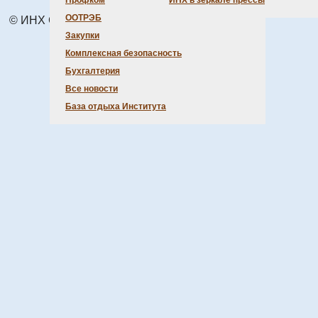
Профком
ИНХ в зеркале прессы
ООТРЭБ
© ИНХ СО РАН 1998 – 2026 г.
Закупки
Комплексная безопасность
Бухгалтерия
Все новости
База отдыха Института