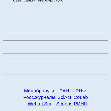
базе Санкт-Петербургского...
Минобрнауки
РАН
РНФ
Росс.журналы
SciAct
CoLab
Web of Sci
Scopus
РИНЦ