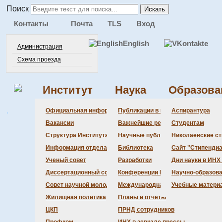
Поиск
Искать
Контакты
Почта
TLS
Вход
English
Администрация
Схема проезда
Институт
Наука
Образова
.
Администра
Документац
Состав сове
Состав сове
Состав СНМ
Новости нау
Официальная информация
Публикации в ведущих журналах
Аспирантура
Бланки
Повестка дн
Даты защит 
Награды
Вакансии
Важнейшие результаты
Студентам
История Инс
Информация 
Шифры спец
Структура Института
Научные публикации сотрудников
Николаевские с
Локальные а
Объявления 
Информация отдела кадров
Библиотека
Сайт "Стипендиа
Противодейс
Предварите
Ученый совет
Разработки
Дни науки в ИНХ
Диссертационный совет
Конференции Института
Научно-образов
Совет научной молодежи
Международная деятельность
Учебные матери
Жилищная политика
Планы и отчеты
ЦКП
ПРНД сотрудников