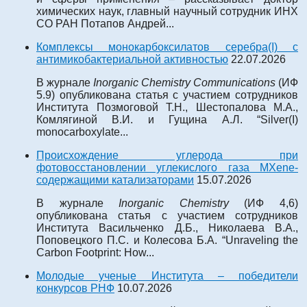
химических наук, главный научный сотрудник ИНХ
СО РАН Потапов Андрей...
Комплексы монокарбоксилатов серебра(I) с
антимикобактериальной активностью
22.07.2026
В журнале
Inorganic Chemistry Communications
(ИФ
5.9) опубликована статья с участием сотрудников
Института Позмоговой Т.Н., Шестопалова М.А.,
Комлягиной В.И. и Гущина А.Л. “Silver(I)
monocarboxylate...
Происхождение углерода при
фотовосстановлении углекислого газа MXene-
содержащими катализаторами
15.07.2026
В журнале
Inorganic Chemistry
(ИФ 4,6)
опубликована статья с участием сотрудников
Института Васильченко Д.Б., Николаева В.А.,
Поповецкого П.С. и Колесова Б.А. “Unraveling the
Carbon Footprint: How...
Молодые ученые Института – победители
конкурсов РНФ
10.07.2026