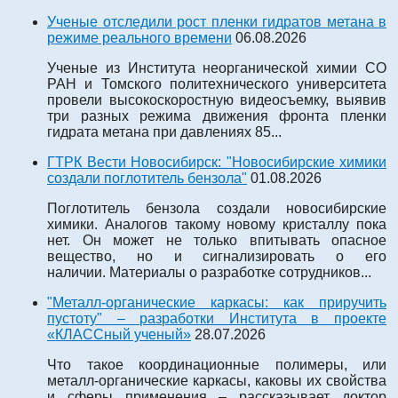
Ученые отследили рост пленки гидратов метана в
режиме реального времени
06.08.2026
Ученые из Института неорганической химии СО
РАН и Томского политехнического университета
провели высокоскоростную видеосъемку, выявив
три разных режима движения фронта пленки
гидрата метана при давлениях 85...
ГТРК Вести Новосибирск: "Новосибирские химики
создали поглотитель бензола"
01.08.2026
Поглотитель бензола создали новосибирские
химики. Аналогов такому новому кристаллу пока
нет. Он может не только впитывать опасное
вещество, но и сигнализировать о его
наличии. Материалы о разработке сотрудников...
"Металл-органические каркасы: как приручить
пустоту" – разработки Института в проекте
«КЛАССный ученый»
28.07.2026
Что такое координационные полимеры, или
металл-органические каркасы, каковы их свойства
и сферы применения – рассказывает доктор