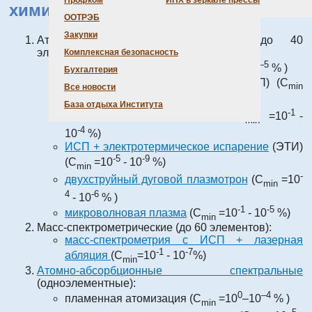
Профком
ИНХ в зеркале прессы
химического анализа
ООТРЭБ
Закупки
Атомно-эмиссионные спектральные (до 40
элементов):
Комплексная безопасность
–4
–5
дуга постоянного тока
(С
=10
–10
% )
Бухгалтерия
min
индуктивно связанная плазма
(ИСП) (С
min
Все новости
–5
–7
=10
–10
%)
База отдыха Института
-1
ИСП + искровая абляция
(ИА) (С
=10
-
min
-4
10
%)
ИСП + электротермическое испарение
(ЭТИ)
-5
-9
(С
=10
- 10
%)
min
-
двухструйный дуговой плазмотрон
(С
=10
min
4
-6
- 10
% )
-1
-5
микроволновая плазма
(С
=10
- 10
%)
min
Масс-спектрометрические (до 60 элементов):
масс-спектрометрия с ИСП + лазерная
-1
-7
абляция
(С
=10
- 10
%)
min
Атомно-абсорбционные спектральные
(одноэлементные):
0
–4
пламенная атомизация (С
=10
–10
% )
min