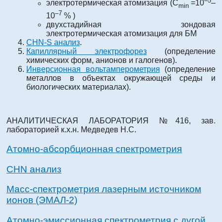
–5
электротермическая атомизация (С
=10
–
min
–7
10
% )
двухстадийная зондовая
электротермическая атомизация для БМ
CHN-S анализ
.
Капиллярный электрофорез
(определение
химических форм, анионов и галогенов).
Инверсионная вольтамперометрия
(определение
металлов в объектах окружающей среды и
биологических материалах).
АНАЛИТИЧЕСКАЯ ЛАБОРАТОРИЯ №416, зав.
лабораторией к.х.н. Медведев Н.С.
Атомно-абсорбционная спектрометрия
CHN анализ
Масс-спектрометрия лазерным источником
ионов (ЭМАЛ-2)
Атомно-эмиссионная спектрометрия с дугой