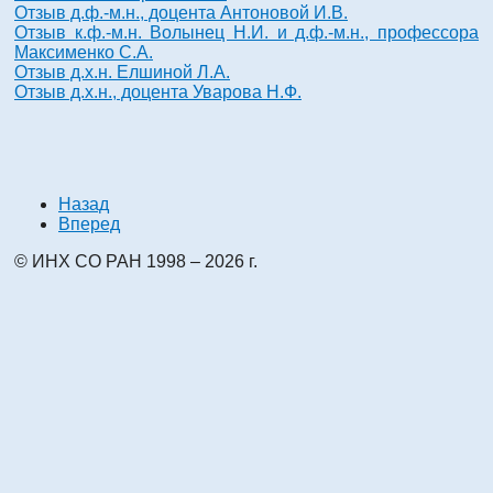
Отзыв д.ф.-м.н., доцента Антоновой И.В.
Отзыв к.ф.-м.н. Волынец Н.И. и д.ф.-м.н., профессора
Максименко С.А.
Отзыв д.х.н. Елшиной Л.А.
Отзыв д.х.н., доцента Уварова Н.Ф.
Назад
Вперед
© ИНХ СО РАН 1998 – 2026 г.