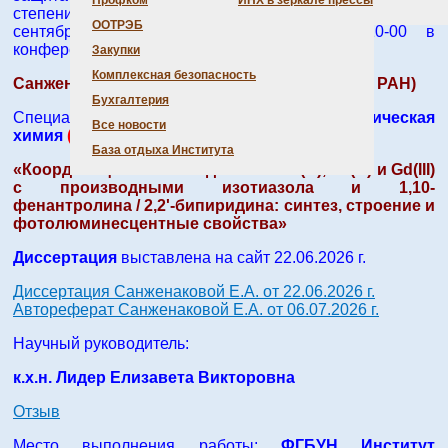
Профком
ИНХ в зеркале прессы
степени
кандидата химических наук
состоится 9
ООТРЭБ
сентября 2026 г.
на заседании № 14
в 10-00 в
конференц-зале ИНХ СО РАН
Закупки
Комплексная безопасность
Санженакова Елизавета Андреевна (ИНХ СО РАН)
Бухгалтерия
Специальность:
1.4.1. Неорганическая
Все новости
химия
(химические науки)
База отдыха Института
«
Координационные соединения Eu(III), Tb(III) и Gd(III)
с производными изотиазола и 1,10-
фенантролина / 2,2'-бипиридина: синтез, строение и
фотолюминесцентные свойства
»
Диссертация
выставлена на сайт 22.06.2026 г.
Диссертация Санженаковой Е.А. от 22.06.2026 г.
Автореферат Санженаковой Е.А. от 06.07.2026 г.
Научный руководитель:
к.х.н. Лидер Елизавета Викторовна
Отзыв
Место выполнения работы:
ФГБУН Институт