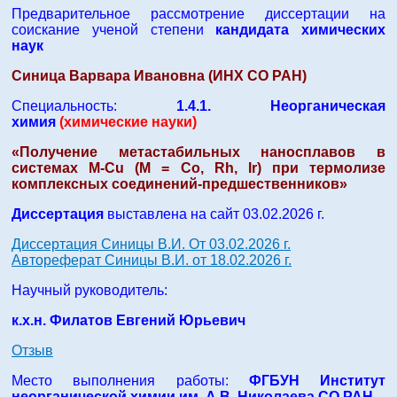
Предварительное рассмотрение диссертации на
соискание ученой степени
кандидата химических
наук
Синица Варвара Ивановна (ИНХ СО РАН)
Специальность:
1.4.1. Неорганическая
химия
(химические науки)
«Получение метастабильных наносплавов в
системах M-Cu (M = Co, Rh, Ir) при термолизе
комплексных соединений-предшественников»
Диссертация
выставлена на сайт 03.02.2026 г.
Диссертация Синицы В.И. От 03.02.2026 г.
Автореферат Синицы В.И. от 18.02.2026 г.
Научный руководитель:
к.х.н. Филатов Евгений Юрьевич
Отзыв
Место выполнения работы:
ФГБУН Институт
неорганической химии им. А.В. Николаева СО РАН