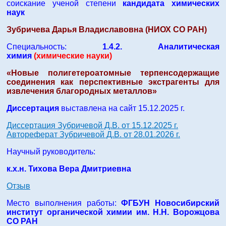
соискание ученой степени
кандидата химических
наук
Зубричева Дарья Владиславовна (НИОХ СО РАН)
Специальность:
1.4.2. Аналитическая
химия
(химические науки)
«
Новые полигетероатомные терпенсодержащие
соединения как перспективные экстрагенты для
извлечения благородных металлов
»
Диссертация
выставлена на сайт 15.12.2025 г.
Диссертация Зубричевой Д.В. от 15.12.2025 г.
Автореферат Зубричевой Д.В. от 28.01.2026 г.
Научный руководитель:
к.х.н. Тихова Вера Дмитриевна
Отзыв
Место выполнения работы:
ФГБУН Новосибирский
институт органической химии им. Н.Н. Ворожцова
СО РАН