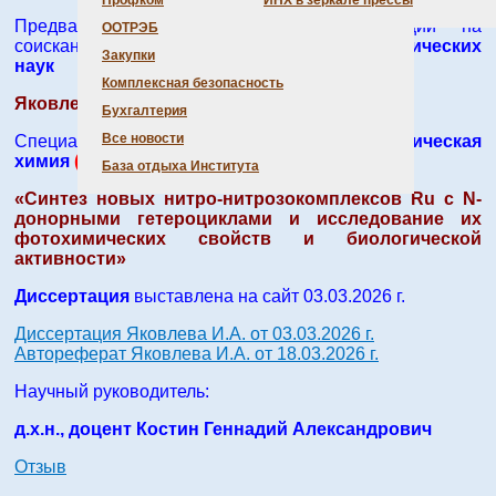
Профком
ИНХ в зеркале прессы
Предварительное рассмотрение диссертации на
ООТРЭБ
соискание ученой степени
кандидата химических
Закупки
наук
Комплексная безопасность
Яковлев Иван Алексеевич (ИНХ СО РАН)
Бухгалтерия
Все новости
Специальность:
1.4.1. Неорганическая
химия
(химические науки)
База отдыха Института
«Синтез новых нитро-нитрозокомплексов Ru с N-
донорными гетероциклами и исследование их
фотохимических свойств и биологической
активности»
Диссертация
выставлена на сайт 03.03.2026 г.
Диссертация Яковлева И.А. от 03.03.2026 г.
Автореферат Яковлева И.А. от 18.03.2026 г.
Научный руководитель:
д.х.н., доцент Костин Геннадий Александрович
Отзыв