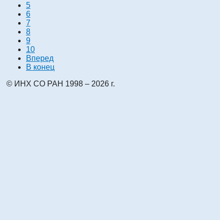
5
6
7
8
9
10
Вперед
В конец
© ИНХ СО РАН 1998 – 2026 г.