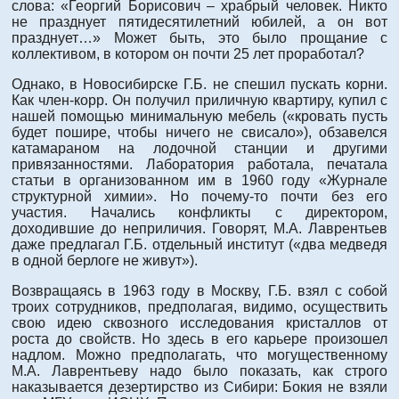
слова: «Георгий Борисович – храбрый человек. Никто
не празднует пятидесятилетний юбилей, а он вот
празднует…» Может быть, это было прощание с
коллективом, в котором он почти 25 лет проработал?
Однако, в Новосибирске Г.Б. не спешил пускать корни.
Как член-корр. Он получил приличную квартиру, купил с
нашей помощью минимальную мебель («кровать пусть
будет пошире, чтобы ничего не свисало»), обзавелся
катамараном на лодочной станции и другими
привязанностями. Лаборатория работала, печатала
статьи в организованном им в 1960 году «Журнале
структурной химии». Но почему-то почти без его
участия. Начались конфликты с директором,
доходившие до неприличия. Говорят, М.А. Лаврентьев
даже предлагал Г.Б. отдельный институт («два медведя
в одной берлоге не живут»).
Возвращаясь в 1963 году в Москву, Г.Б. взял с собой
троих сотрудников, предполагая, видимо, осуществить
свою идею сквозного исследования кристаллов от
роста до свойств. Но здесь в его карьере произошел
надлом. Можно предполагать, что могущественному
М.А. Лаврентьеву надо было показать, как строго
наказывается дезертирство из Сибири: Бокия не взяли