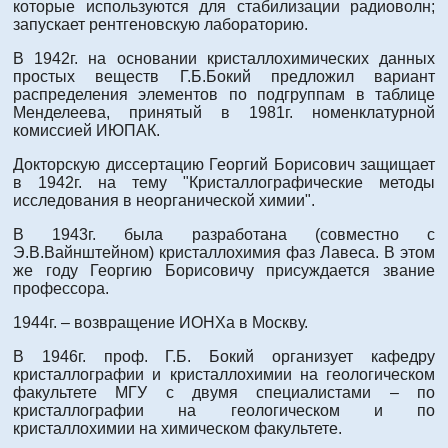
которые используются для стабилизации радиоволн;
запускает рентгеновскую лабораторию.
В 1942г. на основании кристаллохимических данных
простых веществ Г.Б.Бокий предложил вариант
распределения элементов по подгруппам в таблице
Менделеева, принятый в 1981г. номенклатурной
комиссией ИЮПАК.
Докторскую диссертацию Георгий Борисович защищает
в 1942г. на тему "Кристаллографические методы
исследования в неорганической химии".
В 1943г. была разработана (совместно с
Э.В.Вайнштейном) кристаллохимия фаз Лавеса. В этом
же году Георгию Борисовичу присуждается звание
профессора.
1944г. – возвращение ИОНХа в Москву.
В 1946г. проф. Г.Б. Бокий организует кафедру
кристаллографии и кристаллохимии на геологическом
факультете МГУ с двумя специалистами – по
кристаллографии на геологическом и по
кристаллохимии на химическом факультете.