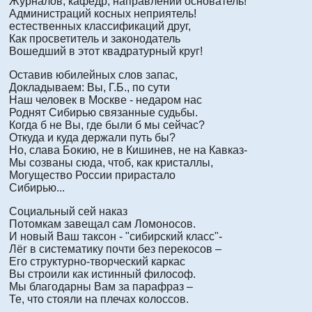
Журналов, кафедр, направлений основатель!
Администраций косных неприятель!
естественных классификаций друг,
Как просветитель и законодатель
Вошедший в этот квадратурный круг!
Оставив юбилейных слов запас,
Докладываем: Вы, Г.Б., по сути
Наш человек в Москве - недаром нас
Роднят Сибирью связанные судьбы.
Когда б не Вы, где были б мы сейчас?
Откуда и куда держали путь бы?
Но, слава Бокию, не в Кишинев, не на Кавказ-
Мы созваны сюда, чтоб, как кристаллы,
Могущество России прирастало
Сибирью...
Социальный сей наказ
Потомкам завещал сам Ломоносов.
И новый Ваш таксон - "сибирский класс"-
Лёг в систематику почти без перекосов –
Его структурно-творческий каркас
Вы строили как истинный философ.
Мы благодарны Вам за парафраз –
Те, что стояли на плечах колоссов.