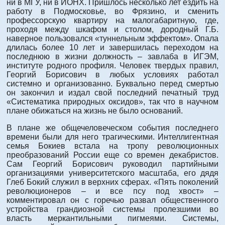
ни в МГУ, ни в ИОНХ. Пришлось несколько лет ездить на
работу в Подмосковье, во Фрязино, и сменить
профессорскую квартиру на малогабаритную, где,
проходя между шкафом и столом, дородный Г.Б.
наверное пользовался «туннельным эффектом». Опала
длилась более 10 лет и завершилась переходом на
последнюю в жизни должность – завлаба в ИГЭМ,
институте родного профиля. Человек твердых правил,
Георгий Борисович в любых условиях работал
системно и организованно. Буквально перед смертью
он закончил и издал свой последний печатный труд
«Систематика природных оксидов», так что в научном
плане обижаться на жизнь не было оснований.
В плане же общечеловеческом события последнего
времени были для него трагическими. Интеллигентная
семья Бокиев встала на тропу революционных
преобразований России еще со времен декабристов.
Сам Георгий Борисович руководил партийными
организациями университетского масштаба, его дядя
Глеб Бокий служил в верхних сферах. «Пять поколений
революционеров – и все псу под хвост» –
комментировал он с горечью развал общественного
устройства грандиозной системы пролезшими во
власть меркантильными пигмеями. Системы,