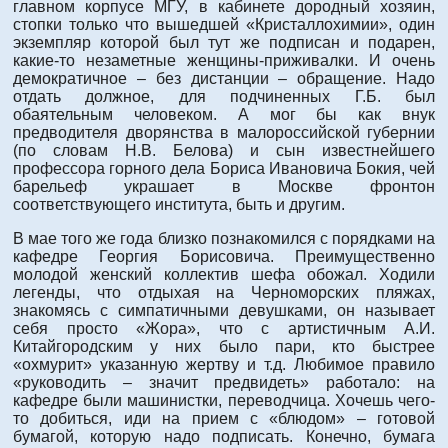
главном корпусе МГУ, в кабинете дородный хозяин,
стопки только что вышедшей «Кристаллохимии», один
экземпляр которой был тут же подписан и подарен,
какие-то незаметные женщины-приживалки. И очень
демократичное – без дистанции – обращение. Надо
отдать должное, для подчиненных Г.Б. был
обаятельным человеком. А мог бы как внук
предводителя дворянства в малороссийской губернии
(по словам Н.В. Белова) и сын известнейшего
профессора горного дела Бориса Ивановича Бокия, чей
барельеф украшает в Москве фронтон
соответствующего института, быть и другим.
В мае того же года близко познакомился с порядками на
кафедре Георгия Борисовича. Преимущественно
молодой женский коллектив шефа обожал. Ходили
легенды, что отдыхая на Черноморских пляжах,
знакомясь с симпатичными девушками, он называет
себя просто «Жора», что с артистичным А.И.
Китайгородским у них было пари, кто быстрее
«охмурит» указанную жертву и т.д. Любимое правило
«руководить – значит предвидеть» работало: на
кафедре были машинистки, переводчица. Хочешь чего-
то добиться, иди на прием с «блюдом» – готовой
бумагой, которую надо подписать. Конечно, бумага