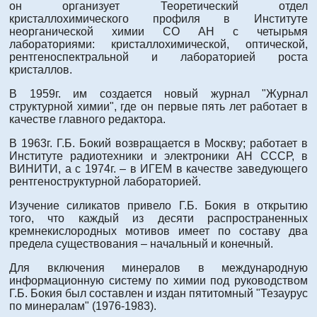
он организует Теоретический отдел
кристаллохимического профиля в Институте
неорганической химии СО АН с четырьмя
лабораториями: кристаллохимической, оптической,
рентгеноспектральной и лабораторией роста
кристаллов.
В 1959г. им создается новый журнал "Журнал
структурной химии", где он первые пять лет работает в
качестве главного редактора.
В 1963г. Г.Б. Бокий возвращается в Москву; работает в
Институте радиотехники и электроники АН СССР, в
ВИНИТИ, а с 1974г. – в ИГЕМ в качестве заведующего
рентгеноструктурной лабораторией.
Изучение силикатов привело Г.Б. Бокия в открытию
того, что каждый из десяти распространенных
кремнекислородных мотивов имеет по составу два
предела существования – начальный и конечный.
Для включения минералов в международную
информационную систему по химии под руководством
Г.Б. Бокия был составлен и издан пятитомный "Тезаурус
по минералам" (1976-1983).