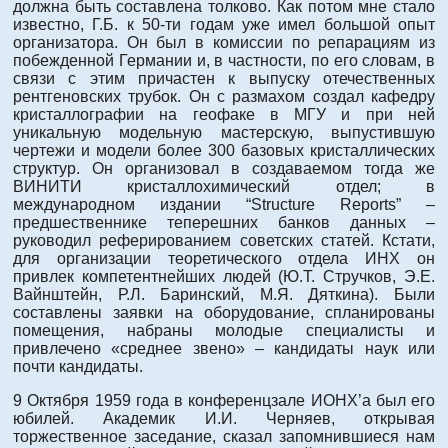
должна быть составлена толково. Как потом мне стало
известно, Г.Б. к 50-ти годам уже имел большой опыт
организатора. Он был в комиссии по репарациям из
побежденной Германии и, в частности, по его словам, в
связи с этим причастен к выпуску отечественных
рентгеновских трубок. Он с размахом создал кафедру
кристаллографии на геофаке в МГУ и при ней
уникальную модельную мастерскую, выпустившую
чертежи и модели более 300 базовых кристаллических
структур. Он организовал в создаваемом тогда же
ВИНИТИ кристаллохимический отдел; в
международном издании “Structure Reports” –
предшественнике теперешних банков данных –
руководил реферированием советских статей. Кстати,
для организации теоретического отдела ИНХ он
привлек компетентнейших людей (Ю.Т. Стручков, Э.Е.
Вайнштейн, Р.Л. Баринский, М.Я. Дяткина). Были
составлены заявки на оборудование, спланированы
помещения, набраны молодые специалисты и
привлечено «среднее звено» – кандидаты наук или
почти кандидаты.
9 Октября 1959 года в конференцзале ИОНХ’а был его
юбилей. Академик И.И. Черняев, открывая
торжественное заседание, сказал запомнившиеся нам