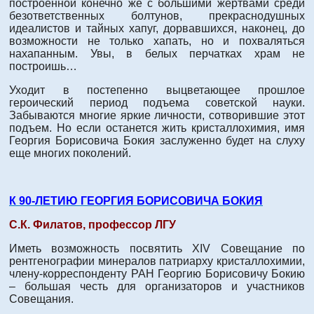
построенной конечно же с большими жертвами среди
безответственных болтунов, прекраснодушных
идеалистов и тайных хапуг, дорвавшихся, наконец, до
возможности не только хапать, но и похваляться
нахапанным. Увы, в белых перчатках храм не
построишь…
Уходит в постепенно выцветающее прошлое
героический период подъема советской науки.
Забываются многие яркие личности, сотворившие этот
подъем. Но если останется жить кристаллохимия, имя
Георгия Борисовича Бокия заслуженно будет на слуху
еще многих поколений.
К 90-ЛЕТИЮ ГЕОРГИЯ БОРИСОВИЧА БОКИЯ
С.К. Филатов, профессор ЛГУ
Иметь возможность посвятить XIV Совещание по
рентгенографии минералов патриарху кристаллохимии,
члену-корреспонденту РАН Георгию Борисовичу Бокию
– большая честь для организаторов и участников
Совещания.