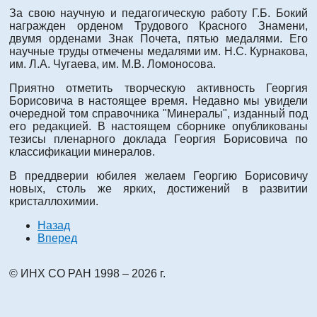
За свою научную и педагогическую работу Г.Б. Бокий
награжден орденом Трудового Красного Знамени,
двумя орденами Знак Почета, пятью медалями. Его
научные труды отмечены медалями им. Н.С. Курнакова,
им. Л.А. Чугаева, им. М.В. Ломоносова.
Приятно отметить творческую активность Георгия
Борисовича в настоящее время. Недавно мы увидели
очередной том справочника "Минералы", изданный под
его редакцией. В настоящем сборнике опубликованы
тезисы пленарного доклада Георгия Борисовича по
классификации минералов.
В преддверии юбилея желаем Георгию Борисовичу
новых, столь же ярких, достижений в развитии
кристаллохимии.
Назад
Вперед
© ИНХ СО РАН 1998 – 2026 г.