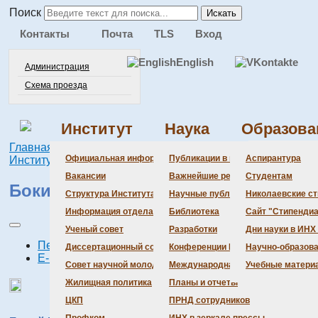
Поиск
Искать
Контакты
Почта
TLS
Вход
English
Администрация
Схема проезда
Институт
Наука
Образова
Главная
Институт
История Института
Люди-легенды
Администра
Документац
Состав сове
Состав сове
Состав СНМ
Новости нау
Официальная информация
Публикации в ведущих журналах
Аспирантура
Института
Бокий Георгий Борисович
Бланки
Повестка дн
Даты защит 
Награды
Вакансии
Важнейшие результаты
Студентам
Бокий Георгий Борисович
История Инс
Информация 
Шифры спец
Структура Института
Научные публикации сотрудников
Николаевские с
Локальные а
Объявления 
Информация отдела кадров
Библиотека
Сайт "Стипендиа
Противодейс
Предварите
Ученый совет
Разработки
Дни науки в ИНХ
Печать
Диссертационный совет
Конференции Института
Научно-образов
E-mail
Совет научной молодежи
Международная деятельность
Учебные матери
Жилищная политика
Планы и отчеты
ЦКП
ПРНД сотрудников