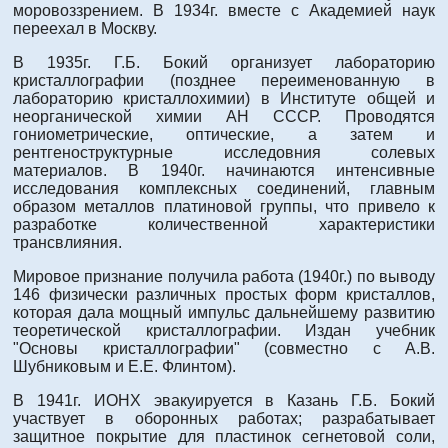
моровоззрением. В 1934г. вместе с Академией наук
переехал в Москву.
В 1935г. Г.Б. Бокий организует лабораторию
кристаллографии (позднее переименованную в
лабораторию кристаллохимии) в Институте общей и
неорганической химии АН СССР. Проводятся
гониометрические, оптические, а затем и
рентгеноструктурные исследовния солевых
материалов. В 1940г. начинаются интенсивные
исследования комплексных соединений, главным
образом металлов платиновой группы, что привело к
разработке количественной характеристики
трансвлияния.
Мировое признание получила работа (1940г.) по выводу
146 физически различных простых форм кристаллов,
которая дала мощный импульс дальнейшему развитию
теоретической кристаллографии. Издан учебник
"Основы кристаллографии" (совместно с А.В.
Шубниковым и Е.Е. Флинтом).
В 1941г. ИОНХ эвакуируется в Казань Г.Б. Бокий
участвует в оборонных работах; разрабатывает
защитное покрытие для пластинок сегнетовой соли,