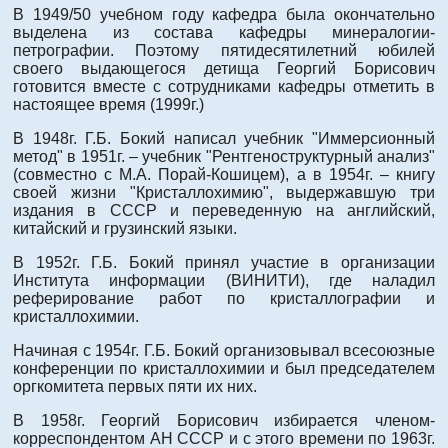
В 1949/50 учебном году кафедра была окончательно
выделена из состава кафедры минералогии-
петрографии. Поэтому пятидесятилетний юбилей
своего выдающегося детища Георгий Борисович
готовится вместе с сотрудниками кафедры отметить в
настоящее время (1999г.)
В 1948г. Г.Б. Бокий написал учебник "Иммерсионный
метод" в 1951г. – учебник "Рентгеноструктурный анализ"
(совместно с М.А. Порай-Кошицем), а в 1954г. – книгу
своей жизни "Кристаллохимию", выдержавшую три
издания в СССР и переведенную на английский,
китайский и грузинский языки.
В 1952г. Г.Б. Бокий принял участие в организации
Института информации (ВИНИТИ), где наладил
реферирование работ по кристаллографии и
кристаллохимии.
Начиная с 1954г. Г.Б. Бокий организовывал всесоюзные
конференции по кристаллохимии и был председателем
оргкомитета первых пяти их них.
В 1958г. Георгий Борисович избирается членом-
корреспондентом АН СССР и с этого времени по 1963г.