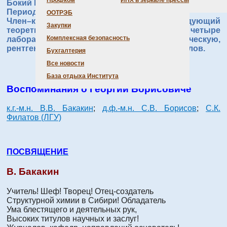
Профком
ИНХ в зеркале прессы
Бокий Георгий Борисович (09.10.1909 – 04.09.2001).
Период работы в ИНХ СО РАН: 1958 – 1963.
ООТРЭБ
Член–корреспондент АН ССР (1958); заведующий
Закупки
теоретическим отделом, включающим четыре
Комплексная безопасность
лаборатории – кристаллохимическую, оптическую,
рентгеноспектральную и лаб. роста кристаллов.
Бухгалтерия
Все новости
База отдыха Института
Воспоминания о Георгии Борисовиче
к.г.-м.н. В.В. Бакакин
;
д.ф.-м.н. С.В. Борисов
;
С.К.
Филатов (ЛГУ)
ПОСВЯЩЕНИЕ
В. Бакакин
Учитель! Шеф! Творец! Отец-создатель
Структурной химии в Сибири! Обладатель
Ума блестящего и деятельных рук,
Высоких титулов научных и заслуг!