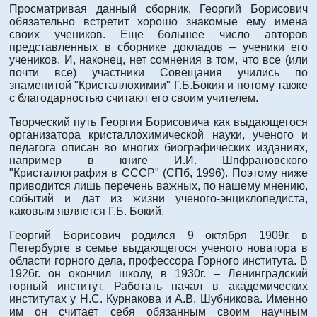
Просматривая данный сборник, Георгий Борисович
обязательно встретит хорошо знакомые ему имена
своих учеников. Еще большее число авторов
представленных в сборнике докладов – ученики его
учеников. И, наконец, нет сомнения в том, что все (или
почти все) участники Совещания учились по
знаменитой "Кристаллохимии" Г.Б.Бокия и потому также
с благодарностью считают его своим учителем.
Творческий путь Георгия Борисовича как выдающегося
организатора кристаллохимической науки, ученого и
педагога описан во многих биографических изданиях,
например в книге И.И. Шпфрановского
"Кристаллография в СССР" (СПб, 1996). Поэтому ниже
приводится лишь перечень важных, по нашему мнению,
событий и дат из жизни ученого-энциклопедиста,
каковым является Г.Б. Бокий.
Георгий Борисович родился 9 октября 1909г. в
Петербурге в семье выдающегося ученого новатора в
области горного дела, профессора Горного института. В
1926г. он окончил школу, в 1930г. – Ленинградский
горный институт. Работать начал в академических
институтах у Н.С. Курнакова и А.В. Шубникова. Именно
им он считает себя обязанным своим научным