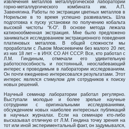
извлечения металлов металлургической лаборатории
горно-металлургического комбината им. А.П.
Завенягина. Работы по экстракции цветных металлов в
Норильске в то время успешно развивались. Шла
подготовка к пуску установки по получению кобальта
высокой чистоты “К-О”. В основе метода лежала
катионообменная экстракция. Мне было предложено
заниматься исследованием экстракционного поведения
платиновых металлов. В общей сложности мы
проработали с Львом Моисеевичем без малого 20 лет,
из них 18 лет – в ИНХ СО АН СССР. Все, кто работал с
Л.М. Гиндиным, отмечали его удивительную
работоспособность и постоянный, неослабевающий
интерес к проводимым в лаборатории исследованиям.
Он почти ежедневно интересовался результатами. Этот
интерес являлся стимулом для сотрудников к поиску
новых решений.
Научный семинар лаборатории работал регулярно.
Выступали молодые и более зрелые научные
сотрудники с оригинальными исследованиями,
обсуждением новых наиболее интересных публикаций
в научных журналах. Если на семинаре кто-либо
высказывал отличную от Л.М. Гиндина точку зрения на
тот или иной экспериментальный факт, он задумывался,