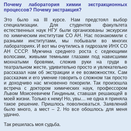
Почему лаборатория химии экстракционных
процессов? Почему экстракция?
Это было на III курсе. Нам предстоял выбор
специализации. Для студентов факультета
естественных наук НГУ были организованы экскурсии
по химическим институтам СО АН. Нас познакомили с
разными институтами, мы побывали во многих
лабораториях. И вот мы очутились в гидрозале ИНХ СО
АН СССР. Мужчина среднего роста с седеющими
волосами, живыми темными глазами под нависшими
мохнатыми бровями, сложив руки на груди в
театральном жесте, удивительно просто и увлекательно
рассказал нам об экстракции и ее возможностях. Сам
рассказчик и его умение говорить о сложном так просто
и доходчиво нас мгновенно покорили. Так произошла
встреча с доктором химических наук, профессором
Львом Моисеевичем Гиндиным, ставшая решающей в
моей жизни. Только к нему! Но, увы… не одна я приняла
такое решение. Пришлось поволноваться. Заявлений
было много, а мест – 2. Но все обошлось для меня
удачно.
Так решилась моя судьба.