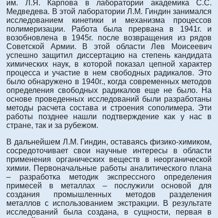
им. Л.Я. Карпова в лаборатории академика С.С.
Медведева. В этой лаборатории Л.М. Гиндин занимался
исследованием кинетики и механизма процессов
полимеризации. Работа была прервана в 1941г. и
возобновлена в 1945г. после возвращения из рядов
Советской Армии. В этой области Лев Моисеевич
успешно защитил диссертацию на степень кандидата
химических наук, в которой показал цепной характер
процесса и участие в нем свободных радикалов. Это
было обнаружено в 1940г., когда современных методов
определения свободных радикалов еще не было. На
основе проведенных исследований были разработаны
методы расчета состава и строения сополимера. Эти
работы позднее нашли подтверждение как у нас в
стране, так и за рубежом.
В дальнейшем Л.М. Гиндин, оставаясь физико-химиком,
сосредоточивает свои научные интересы в области
применения органических веществ в неорганической
химии. Первоначальные работы аналитического плана
– разработка методик экспрессного определения
примесей в металлах – послужили основой для
создания промышленных методов разделения
металлов с использованием экстракции. В результате
исследований была создана, в сущности, первая в