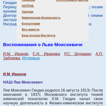
Профком
ИНХ в зеркале прессы
Гиндин Лев Моисеевич (16.08.1913 – 16.06.2000).
ООТРЭБ
Период работы в ИНХ СО РАН: 1962 – 1981; позже
проживал в Москве, где и был похоронен.
Закупки
Доктор химических наук; зав. лабораторией химии
Комплексная безопасность
экстракционных процессов.
Награды: Орден Трудового Красного Знамени.
Бухгалтерия
Все новости
База отдыха Института
Воспоминания о Льве Моисеевиче
И.М. Иванов
;
С.Н. Иванова
;
Р.С. Шульман
;
А.П.
Забурева
.
Интервью
И.М. Иванов
НАШ Лев Моисеевич
Лев Моисеевич Гиндин родился 16 августа 1913г. После
окончания в 1937г. Московского института тонкой
химической технологии Л.М. Гиндин начал свою
научную деятельность в Физико-химическом институте