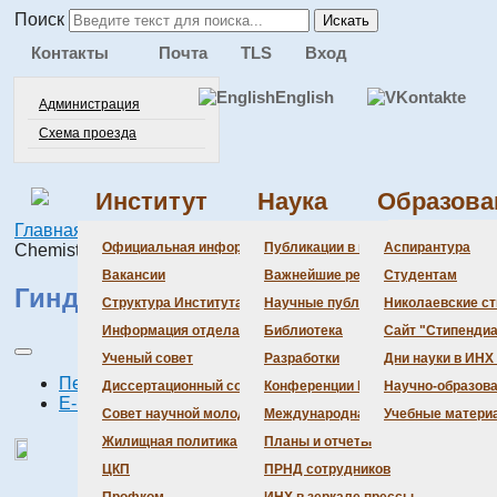
Поиск
Искать
Контакты
Почта
TLS
Вход
English
Администрация
Схема проезда
Институт
Наука
Образова
Главная
Институт
Nikolaev Institute of Inorganic
Администра
Документац
Состав сове
Состав сове
Состав СНМ
Новости нау
Официальная информация
Публикации в ведущих журналах
Аспирантура
Chemistry
Бланки
Повестка дн
Даты защит 
Награды
Вакансии
Важнейшие результаты
Студентам
Гиндин Лев Моисеевич
История Инс
Информация 
Шифры спец
Структура Института
Научные публикации сотрудников
Николаевские с
Локальные а
Объявления 
Информация отдела кадров
Библиотека
Сайт "Стипендиа
Противодейс
Предварите
Ученый совет
Разработки
Дни науки в ИНХ
Печать
Диссертационный совет
Конференции Института
Научно-образов
E-mail
Совет научной молодежи
Международная деятельность
Учебные матери
Жилищная политика
Планы и отчеты
ЦКП
ПРНД сотрудников