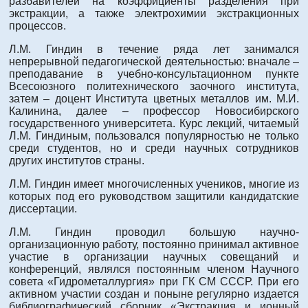
разбавителей на коэффициенты разделения при
экстракции, а также электрохимии экстракционных
процессов.
Л.М. Гиндин в течение ряда лет занимался
непрерывной педагогической деятельностью: вначале –
преподавание в учебно-консультационном пункте
Всесоюзного политехнического заочного института,
затем – доцент Института цветных металлов им. М.И.
Калинина, далее – профессор Новосибирского
государственного университета. Курс лекций, читаемый
Л.М. Гиндиным, пользовался популярностью не только
среди студентов, но и среди научных сотрудников
других институтов страны.
Л.М. Гиндин имеет многочисленных учеников, многие из
которых под его руководством защитили кандидатские
диссертации.
Л.М. Гиндин проводил большую научно-
организационную работу, постоянно принимал активное
участие в организации научных совещаний и
конференций, являлся постоянным членом Научного
совета «Гидрометаллургия» при ГК СМ СССР. При его
активном участии создан и поныне регулярно издается
библиографический сборник «Экстракция и ионный