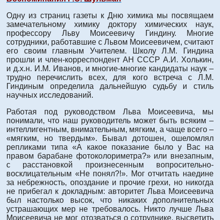
Одну из страниц газеты к Дню химика мы посвящаем
замечательному химику доктору химических наук,
профессору Льву Моисеевичу Гиндину. Многие
сотрудники, работавшие с Львом Моисеевичем, считают
его своим главным Учителем. Школу Л.М. Гиндина
прошли и член-корреспондент АН СССР А.И. Холькин,
и д.х.н. И.М. Иванов, и многие-многие кандидаты наук –
трудно перечислить всех, для кого встреча с Л.М.
Гиндиным определила дальнейшую судьбу и стиль
научных исследований.
Работая под руководством Льва Моисеевича, мы
понимали, что наш руководитель может быть всяким –
интеллигентным, внимательным, мягким, а чаще всего –
«мягким, но твердым». Бывал дотошен, ошеломлял
репликами типа «А какое показание было у Вас на
правом барабане фотоколориметра?» или внезапным,
с расстановкой произнесенным вопросительно-
восклицательным «Не понял?!». Мог отчитать наедине
за небрежность, опоздание и прочие грехи, но никогда
не прибегал к докладным: авторитет Льва Моисеевича
был настолько высок, что никаких дополнительных
устрашающих мер не требовалось. Никто лучше Льва
Моисеевича не мог отозваться о сотруднике, высветить