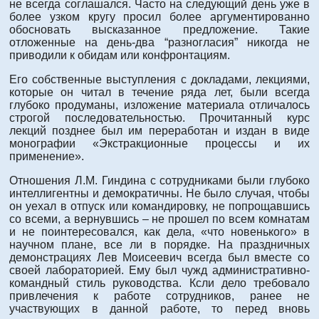
не всегда соглашался. Часто на следующий день уже в
более узком кругу просил более аргументированно
обосновать высказанное предложение. Такие
отложенные на день-два “разногласия” никогда не
приводили к обидам или конфронтациям.
Его собственные выступления с докладами, лекциями,
которые он читал в течение ряда лет, были всегда
глубоко продуманы, изложение материала отличалось
строгой последовательностью. Прочитанный курс
лекций позднее был им переработан и издан в виде
монографии «Экстракционные процессы и их
применение».
Отношения Л.М. Гиндина с сотрудниками были глубоко
интеллигентны и демократичны. Не было случая, чтобы
он уехал в отпуск или командировку, не попрощавшись
со всеми, а вернувшись – не прошел по всем комнатам
и не поинтересовался, как дела, «что новенького» в
научном плане, все ли в порядке. На праздничных
демонстрациях Лев Моисеевич всегда был вместе со
своей лабораторией. Ему был чужд административно-
командный стиль руководства. Ксли дело требовало
привлечения к работе сотрудников, ранее не
участвующих в данной работе, то перед вновь