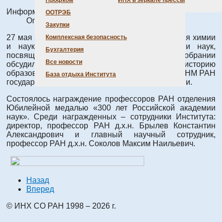
Профком
ИНХ в зеркале прессы
Информация о материале
ООТРЭБ
Опубликовано: 03 июня 2024
Закупки
27 мая 2024 прошло Общее собрание Отделения химии
Комплексная безопасность
и наук о материалах Российской академии наук,
Бухгалтерия
посвященное 85-летию Отделения. На собрании
Все новости
обсудили итоги 2023 года, вспомнили историю
образования Отделения и наградили членов ОХНМ РАН
База отдыха Института
государственными и ведомственными наградами.
Состоялось награждение профессоров РАН отделения
Юбилейной медалью «300 лет Российской академии
наук». Среди награжденных – сотрудники Института:
директор, профессор РАН д.х.н. Брылев Константин
Александрович и главный научный сотрудник,
профессор РАН д.х.н. Соколов Максим Наильевич.
Назад
Вперед
© ИНХ СО РАН 1998 – 2026 г.