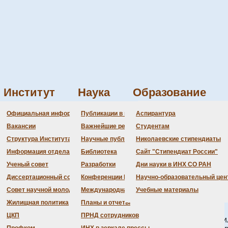
Институт
Наука
Образование
Администрация
Документация
Состав совета
Состав совета
Состав СНМ
Новости науки
О
П
Официальная информация
Публикации в ведущих журналах
Аспирантура
еди с противоопухолевой активнос
Бланки
Повестка дня заседаний
Даты защит диссертаций
Награды
З
Вакансии
Важнейшие результаты
Студентам
История Института
Информация ученого сек
Шифры специальностей
В
Структура Института
Научные публикации сотрудников
Николаевские стипендиаты
Локальные акты (приказы
Объявления о защитах
Д
Информация отдела кадров
Библиотека
Сайт "Стипендиат России"
Противодействие корруп
Предварительное рассмо
Ученый совет
Разработки
Дни науки в ИНХ СО РАН
Диссертационный совет
Конференции Института
Научно-образовательный цен
Совет научной молодежи
Международная деятельность
Учебные материалы
Жилищная политика
Планы и отчеты
ЦКП
ПРНД сотрудников
ла соединения двухвалентной меди на основе 2-ферроцени