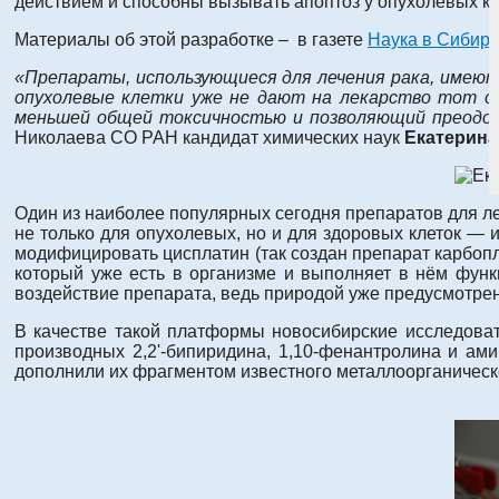
действием и способны вызывать апоптоз у опухолевых кл
Материалы об этой разработке – в газете
Наука в Сибир
«Препараты, использующиеся для лечения рака, имеют
опухолевые клетки уже не дают на лекарство тот о
меньшей общей токсичностью и позволяющий преодо
Николаева СО РАН кандидат химических наук
Екатерина
Один из наиболее популярных сегодня препаратов для ле
не только для опухолевых, но и для здоровых клеток — и
модифицировать цисплатин (так создан препарат карбопла
который уже есть в организме и выполняет в нём функц
воздействие препарата, ведь природой уже предусмотре
В качестве такой платформы новосибирские исследоват
производных 2,2'-бипиридина, 1,10-фенантролина и ам
дополнили их фрагментом известного металлоорганическ