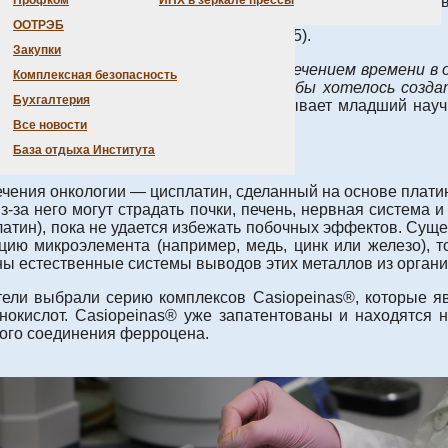
еток гортани человека. Результаты исследования опублико
Профком
ИНХ в зеркале прессы
ООТРЭБ
и
(04.12.2025) и на
сайте РАН
(04.12.2025).
Закупки
 побочные эффекты. Кроме того, с течением времени в 
Комплексная безопасность
твет, который был изначально. Нам бы хотелось соз
Бухгалтерия
левать резистентность»
, — рассказывает младший науч
 Андреевна Ермакова
.
Все новости
База отдыха Института
чения онкологии — цисплатин, сделанный на основе платин
з-за него могут страдать почки, печень, нервная система 
тин), пока не удается избежать побочных эффектов. Сущес
ию микроэлемента (например, медь, цинк или железо), т
ны естественные системы выводов этих металлов из органи
ели выбрали серию комплексов Casiopeinas®, которые я
инокислот. Casiopeinas® уже запатентованы и находятся
ого соединения ферроцена.