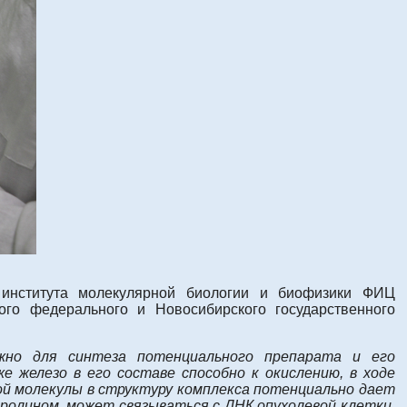
 института молекулярной биологии и биофизики ФИЦ
го федерального и Новосибирского государственного
жно для синтеза потенциального препарата и его
 железо в его составе способно к окислению, в ходе
й молекулы в структуру комплекса потенциально дает
ролином, может связываться с ДНК опухолевой клетки,