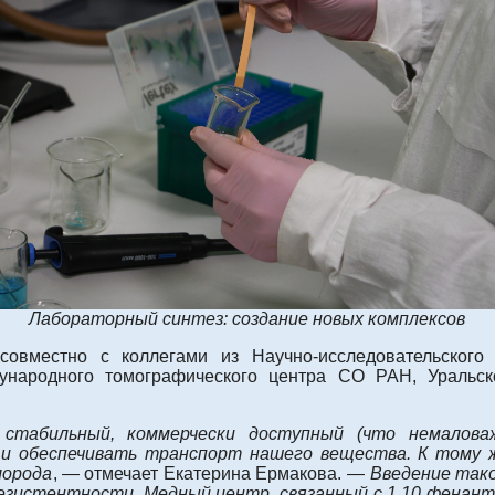
Лабораторный синтез: создание н
овых комплексов
вместно с коллегами из Научно-исследовательского
народного томографического центра СО РАН, Уральско
табильный, коммерчески доступный (что немалова
и обеспечивать транспорт нашего вещества. К тому же
лорода
, — отмечает Екатерина Ермакова. —
Введение тако
резистентности. Медный центр, связанный с 1,10 фенант