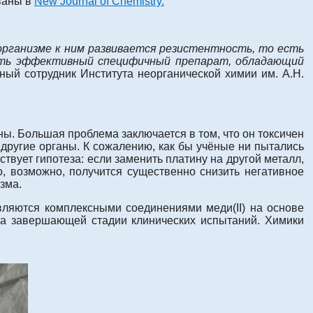
ваны в
New Journal of Chemistry.
организме к ним развивается резистентность, то есть
дать эффективный специфичный препарат, обладающий
ный сотрудник Института неорганической химии им. А.Н.
ы. Большая проблема заключается в том, что он токсичен
и другие органы. К сожалению, как бы учёные ни пытались
твует гипотеза: если заменить платину на другой металл,
о, возможно, получится существенно снизить негативное
зма.
вляются комплексными соединениями меди(II) на основе
 на завершающей стадии клинических испытаний. Химики