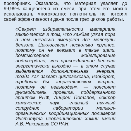
пропорциях. Оказалось, что материал удаляет до
99,99% канцерогена из смеси, при этом его можно
использовать многократно: поглотитель не потерял
своей эффективности даже после трех циклов работы.
«Секрет избирательности материала
заключается в том, что каждая узкая пора
в нем идеально вмещает две молекулы
бензола. Циклогексан несколько крупнее,
поэтому он не влезает в такие щели.
Компьютерное моделирование
подтвердило, что присоединение бензола
энергетически выгодно — в этом случае
выделяется дополнительная энергия,
тогда как захват циклогексана, наоборот,
требовал бы энергетических затрат,
поэтому он невыгоден», — поясняет
руководитель проекта, поддержанного
грантом РНФ, Андрей Потапов, доктор
химических наук, главный научный
сотрудник лаборатории металл-
органических координационных полимеров
Института неорганической химии имени
А.В. Николаева СО РАН.