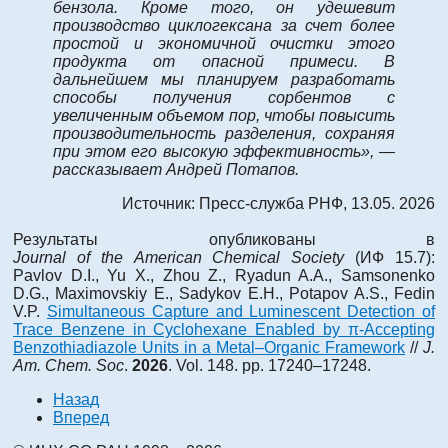
бензола. Кроме того, он удешевит
производство циклогексана за счет более
простой и экономичной очистки этого
продукта от опасной примеси. В
дальнейшем мы планируем разработать
способы получения сорбентов с
увеличенным объемом пор, чтобы повысить
производительность разделения, сохраняя
при этом его высокую эффективность», —
рассказывает Андрей Потапов.
Источник: Пресс-служба РНФ, 13.05. 2026
Результаты опубликованы в
Journal
of
the
American
Chemical
Society
(ИФ 15.7):
Pavlov D.I., Yu X., Zhou Z., Ryadun A.A., Samsonenko
D.G., Maximovskiy E., Sadykov E.H., Potapov A.S., Fedin
V.P.
Simultaneous Capture and Luminescent Detection of
Trace Benzene in Cyclohexane Enabled by π-Accepting
Benzothiadiazole Units in a Metal–Organic Framework
//
J.
Am. Chem. Soc
.
2026
. Vol. 148. pp. 17240–17248.
Назад
Вперед