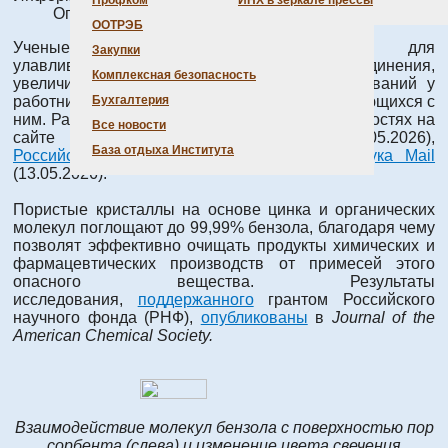
Профком
ИНХ в зеркале прессы
Опубликовано: 15 мая 2026
ООТРЭБ
Ученые создали материал-поглотитель для
Закупки
улавливания бензола – токсичного соединения,
Комплексная безопасность
увеличивающего риск онкологических заболеваний у
работников химических производств, сталкивающихся с
Бухгалтерия
ним. Разработка сотрудников Института – в новостях на
Все новости
сайте
Российского научного фонда
(13.05.2026),
База отдыха Института
Российской академии наук
(13.05.2026),
Наука Mail
(13.05.2026).
Пористые кристаллы на основе цинка и органических
молекул поглощают до 99,99% бензола, благодаря чему
позволят эффективно очищать продукты химических и
фармацевтических производств от примесей этого
опасного вещества. Результаты
исследования,
поддержанного
грантом Российского
научного фонда (РНФ),
опубликованы
в
Journal of the
American Chemical Society.
Взаимодействие молекул бензола с поверхностью пор
сорбента (слева) и изменение цвета свечения