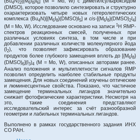
(Bu
N)
[{M
I
}I
] (M = Mo, W) с диметилсульфоксидом
4
2
6
8
6
(DMSO), которое позволило синтезировать и структурно
охарактеризовать четыре новых гетеролептических
комплекса (Bu
N)[{M
I
}(DMSO)I
] и
cis
-[{M
I
}(DMSO)
I
]
4
6
8
5
6
8
2
4
1
(M = Mo, W). Исследование основано на записи
H ЯМР-
спектров реакционных смесей, полученных при
различных условиях синтеза, в том числе и при
добавлении различных количеств молекулярного йода
(I
), что позволяет зафиксировать образование
2
продуктов более глубокого замещения вплоть до [{M
I
}
6
8
(DMSO)
](I
)
(M = Mo, W), описанных авторами ранее.
6
3
4
Анализ положения и мультиплетности сигналов ЯМР
позволил определить наиболее стабильные продукты
замещения. Для новых соединений изучены оптические
и люминесцентные свойства. Показано, что частичное
замещение терминальных лигандов значительно
снижает фотофизические характеристики. Несмотря на
это, такие соединения представляют
исследовательский интерес за счёт разнообразной
геометрии и лабильных терминальных лигандов.
Выполнено в рамках государственного задания ИНХ
СО РАН.