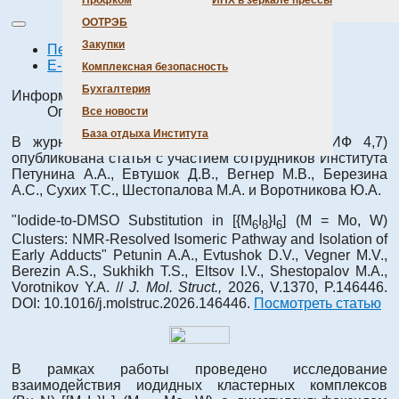
Профком
ИНХ в зеркале прессы
ООТРЭБ
Закупки
Печать
E-mail
Комплексная безопасность
Бухгалтерия
Информация о материале
Опубликовано: 27 мая 2026
Все новости
База отдыха Института
В журнале
Journal of Molecular Structure
(ИФ 4,7)
опубликована статья с участием сотрудников Института
Петунина А.А., Евтушок Д.В., Вегнер М.В., Березина
А.С., Сухих Т.С., Шестопалова М.А. и Воротникова Ю.А.
"Iodide-to-DMSO Substitution in [{M
I
}I
] (M = Mo, W)
6
8
6
Clusters: NMR-Resolved Isomeric Pathway and Isolation of
Early Adducts" Petunin A.A., Evtushok D.V., Vegner M.V.,
Berezin A.S., Sukhikh T.S., Eltsov I.V., Shestopalov M.A.,
Vorotnikov Y.A. //
J. Mol. Struct.,
2026, V.1370, P.146446.
DOI: 10.1016/j.molstruc.2026.146446.
Посмотреть статью
В рамках работы проведено исследование
взаимодействия иодидных кластерных комплексов