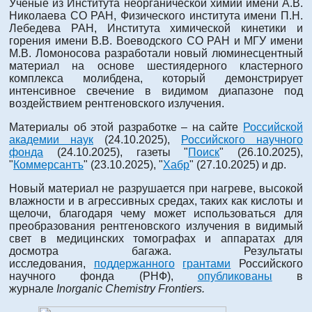
Ученые из Института неорганической химии имени А.В.
Николаева СО РАН, Физического института имени П.Н.
Лебедева РАН, Института химической кинетики и
горения имени В.В. Воеводского СО РАН и МГУ имени
М.В. Ломоносова разработали новый люминесцентный
материал на основе шестиядерного кластерного
комплекса молибдена, который демонстрирует
интенсивное свечение в видимом диапазоне под
воздействием рентгеновского излучения.
Материалы об этой разработке – на сайте
Российской
академии наук
(24.10.2025),
Российского научного
фонда
(24.10.2025), газеты "
Поиск
" (26.10.2025),
"
Коммерсантъ
" (23.10.2025), "
Хабр
" (27.10.2025) и др.
Новый материал не разрушается при нагреве, высокой
влажности и в агрессивных средах, таких как кислоты и
щелочи, благодаря чему может использоваться для
преобразования рентгеновского излучения в видимый
свет в медицинских томографах и аппаратах для
досмотра багажа. Результаты
исследования,
поддержанного
грантами
Российского
научного фонда (РНФ),
опубликованы
в
журнале
Inorganic Chemistry Frontiers.