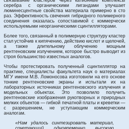
связывание кластеров через катионные комплексы
серебра с органическими лигандами улучшает
люминесцентные свойства материала примерно в сто
раз. Эффективность свечения гибридного полимерного
соединения оказалась сопоставимой с коммерчески
используемыми неорганическими сцинтилляторами.
Более того, связанный в полимерную структуру кластер
стал устойчив к кипячению, действию кислот и щелочей,
а также длительному облучению мощным
рентгеновским излучением, которое быстро выводит из
строя большинство известных аналогов.
Чтобы протестировать полученный сцинтиллятор на
практике, специалисты факультета наук о материалах
МГУ имени М.В. Ломоносова изготовили на его основе
тонкие рентгеновские экраны и испытали их на
лабораторных источниках рентгеновского излучения и
модельных объектах. Это позволило получить
рентгеновские изображения рукотворных и природных
мелких объектов — гибкой печатной платы и креветки —
с разрешением, не уступающим коммерческим
аналогам.
«Нам удалось синтезировать материал,
сочетающий одновременно высокую