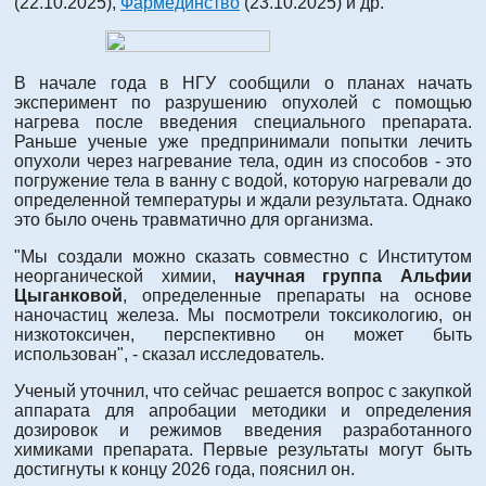
(22.10.2025),
Фармединство
(23.10.2025) и др.
В начале года в НГУ сообщили о планах начать
эксперимент по разрушению опухолей с помощью
нагрева после введения специального препарата.
Раньше ученые уже предпринимали попытки лечить
опухоли через нагревание тела, один из способов - это
погружение тела в ванну с водой, которую нагревали до
определенной температуры и ждали результата. Однако
это было очень травматично для организма.
"Мы создали можно сказать совместно с Институтом
неорганической химии,
научная группа Альфии
Цыганковой
, определенные препараты на основе
наночастиц железа. Мы посмотрели токсикологию, он
низкотоксичен, перспективно он может быть
использован", - сказал исследователь.
Ученый уточнил, что сейчас решается вопрос с закупкой
аппарата для апробации методики и определения
дозировок и режимов введения разработанного
химиками препарата. Первые результаты могут быть
достигнуты к концу 2026 года, пояснил он.