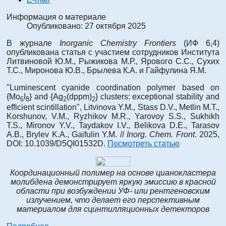
Информация о материале
Опубликовано: 27 октября 2025
В журнале
Inorganic Chemistry Frontiers
(ИФ 6,4)
опубликована статья с участием сотрудников Института
Литвиновой Ю.М., Рыжикова М.Р., Ярового С.С., Сухих
Т.С., Миронова Ю.В., Брылева К.А. и Гайфулина Я.М.
"Luminescent cyanide coordination polymer based on
{Mo
I
} and {Ag
(dppm)
} clusters: exceptional stability and
6
8
2
2
efficient scintillation", Litvinova Y.M., Stass D.V., Metlin M.T.,
Korshunov, V.M., Ryzhikov M.R., Yarovoy S.S., Sukhikh
T.S., Mironov Y.V., Taydakov I.V., Belikova D.E., Tarasov
A.B., Brylev K.A., Gaifulin Y.M. //
Inorg. Chem. Front
. 2025,
DOI: 10.1039/D5QI01532D.
Посмотреть статью
Координационный полимер на основе цианокластера
молибдена демонстрирует яркую эмиссию в красной
области при возбуждении УФ- или рентгеновским
излучением, что делает его перспективным
материалом для сцинтилляционных детекторов