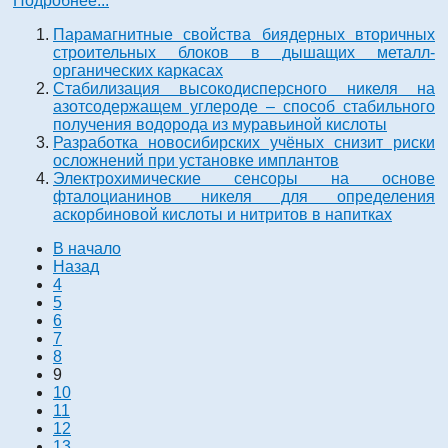
Подробнее...
Парамагнитные свойства биядерных вторичных
строительных блоков в дышащих металл-
органических каркасах
Стабилизация высокодисперсного никеля на
азотсодержащем углероде – способ стабильного
получения водорода из муравьиной кислоты
Разработка новосибирских учёных снизит риски
осложнений при установке имплантов
Электрохимические сенсоры на основе
фталоцианинов никеля для определения
аскорбиновой кислоты и нитритов в напитках
В начало
Назад
4
5
6
7
8
9
10
11
12
13