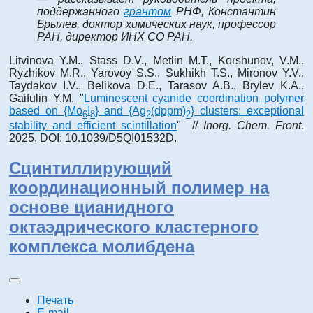
поддержанного
грантом
РНФ, Константин
Брылев, доктор химических наук, профессор
РАН, директор ИНХ СО РАН.
Litvinova Y.M., Stass D.V., Metlin M.T., Korshunov, V.M.,
Ryzhikov M.R., Yarovoy S.S., Sukhikh T.S., Mironov Y.V.,
Taydakov I.V., Belikova D.E., Tarasov A.B., Brylev K.A.,
Gaifulin Y.M. "
Luminescent cyanide coordination polymer
based on {Mo
I
} and {Ag
(dppm)
} clusters: exceptional
6
8
2
2
stability and efficient scintillation
" //
Inorg. Chem. Front
.
2025, DOI: 10.1039/D5QI01532D.
Сцинтиллирующий
координационный полимер на
основе цианидного
октаэдрического кластерного
комплекса молибдена
Печать
E-mail