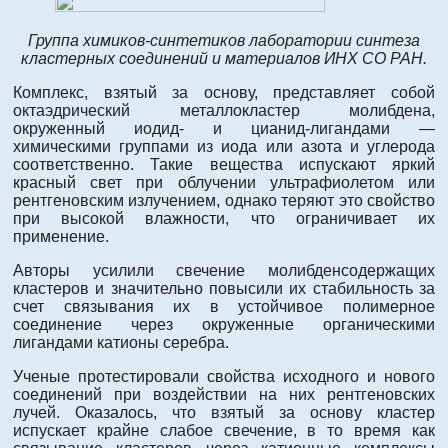
Группа химиков-синтетиков лаборатории синтеза
кластерных соединений и материалов ИНХ СО РАН.
Комплекс, взятый за основу, представляет собой
октаэдрический металлокластер молибдена,
окруженный иодид- и цианид-лигандами —
химическими группами из иода или азота и углерода
соответственно. Такие вещества испускают яркий
красный свет при облучении ультрафиолетом или
рентгеновским излучением, однако теряют это свойство
при высокой влажности, что ограничивает их
применение.
Авторы усилили свечение молибденсодержащих
кластеров и значительно повысили их стабильность за
счет связывания их в устойчивое полимерное
соединение через окруженные органическими
лигандами катионы серебра.
Ученые протестировали свойства исходного и нового
соединений при воздействии на них рентгеновских
лучей. Оказалось, что взятый за основу кластер
испускает крайне слабое свечение, в то время как