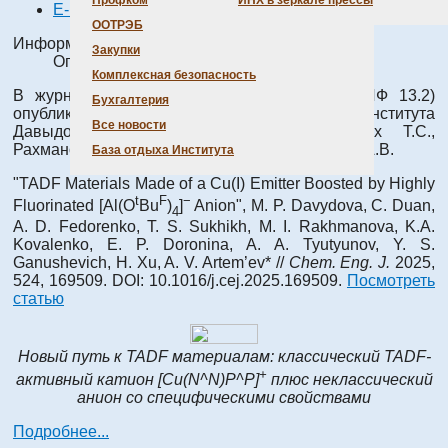
Профком
ИНХ в зеркале прессы
E-mail
ООТРЭБ
Информация о материале
Закупки
Опубликовано: 10 ноября 2025
Комплексная безопасность
В журнале
Chemical Engineering Journal
(ИФ 13.2)
Бухгалтерия
опубликована статья с участием сотрудников Института
Все новости
Давыдовой М.П., Федоренко А.Д., Сухих Т.С.,
Рахмановой М.И., Коваленко К.А. и Артемьева А.В.
База отдыха Института
"TADF Materials Made of a Cu(I) Emitter Boosted by Highly
t
F
−
Fluorinated [Al(O
Bu
)
]
Anion", M. P. Davydova, C. Duan,
4
A. D. Fedorenko, T. S. Sukhikh, M. I. Rakhmanova, K.A.
Kovalenko, E. P. Doronina, A. A. Tyutyunov, Y. S.
Ganushevich, H. Xu, A. V. Artem’ev* //
Chem. Eng. J.
2025,
524, 169509. DOI: 10.1016/j.cej.2025.169509.
Посмотреть
статью
Новый путь к TADF материалам: классический TADF-
+
активный катион [Cu(N^N)P^P]
плюс неклассический
анион со специфическими свойствами
Подробнее...