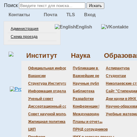
Поиск
Искать
Контакты
Почта
TLS
Вход
English
Администрация
Схема проезда
Институт
Наука
Образова
Администра
Документац
Состав сове
Состав сове
Состав СНМ
Новости нау
Официальная информация
Публикации в ведущих журналах
Аспирантура
Бланки
Повестка дн
Даты защит 
Награды
Вакансии
Важнейшие результаты
Студентам
История Инс
Информация 
Шифры спец
Структура Института
Научные публикации сотрудников
Николаевские с
Локальные а
Объявления 
Информация отдела кадров
Библиотека
Сайт "Стипендиа
Противодейс
Предварите
Ученый совет
Разработки
Дни науки в ИНХ
Диссертационный совет
Конференции Института
Научно-образов
Совет научной молодежи
Международная деятельность
Учебные матери
Жилищная политика
Планы и отчеты
ЦКП
ПРНД сотрудников