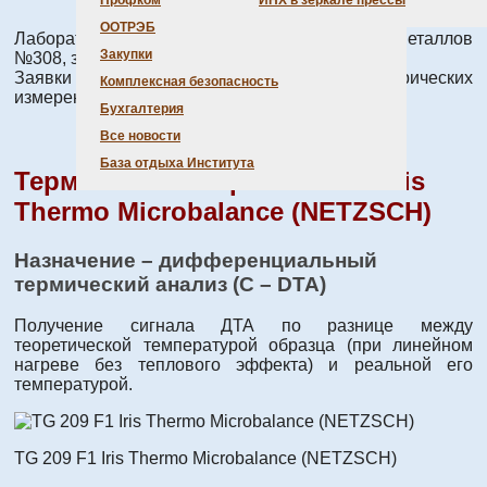
Профком
ИНХ в зеркале прессы
ООТРЭБ
Лаборатория химии редких платиновых металлов
Закупки
№308, зав. лабораторией д.х.н. Коренев С.В.
Заявки на выполнение термогравиметрических
Комплексная безопасность
измерений подавать к.х.н. Плюснину П.Е.
Бухгалтерия
Все новости
База отдыха Института
Термоанализатор TG 209 F1 Iris
Thermo Microbalance (NETZSCH)
Назначение – дифференциальный
термический анализ (C – DTA)
Получение сигнала ДТА по разнице между
теоретической температурой образца (при линейном
нагреве без теплового эффекта) и реальной его
температурой.
TG 209 F1 Iris Thermo Microbalance (NETZSCH)