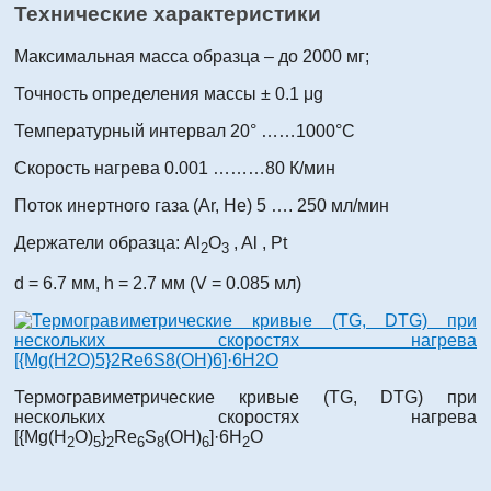
Технические характеристики
Максимальная масса образца – до 2000 мг;
Точность определения массы ± 0.1 μg
Температурный интервал 20° ……1000°С
Скорость нагрева 0.001 ………80 К/мин
Поток инертного газа (Ar, He) 5 …. 250 мл/мин
Держатели образца: Al
O
, Al , Pt
2
3
d = 6.7 мм, h = 2.7 мм (V = 0.085 мл)
Термогравиметрические кривые (TG, DTG) при
нескольких скоростях нагрева
[{Mg(H
O)
}
Re
S
(OH)
]·6H
O
2
5
2
6
8
6
2