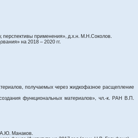
 перспективы применения», д.х.н. М.Н.Соколов.
вания» на 2018 – 2020 гг.
атериалов, получаемых через жидкофазное расщепление
здания функциональных материалов», чл.-к. РАН В.П.
 А.Ю. Манаков.