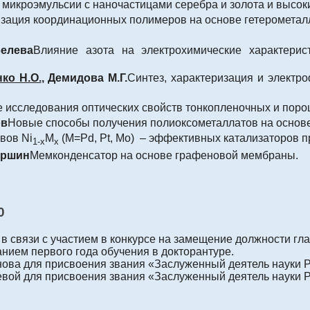
микроэмульсии с наночастицами серебра и золота и высо
зация координационных полимеров на основе гетерометал
белева
Влияние азота на электрохимические характери
ко Н.О.
, Демидова М.Г.
Синтез, характеризация и электр
 исследования оптических свойств тонкопленочных и пор
ов
Новые способы получения полиоксометаллатов на основ
вов Ni
M
(M=Pd, Pt, Mo)
– эффективных катализаторов п
1-x
x
ершин
Мемконденсатор на основе графеновой мембраны.
0
в связи с участием в конкурсе на замещение должности гла
чанием первого года обучения в докторантуре.
нова для присвоения звания «Заслуженный деятель науки РФ
евой для присвоения звания «Заслуженный деятель науки РФ