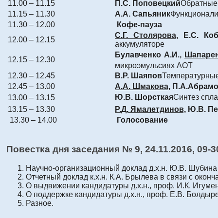
11.00 – 11.15
П.С. Поповецкий
Обратные 
11.15 – 11.30
А.А. Сапьяник
Функционали
11.30 – 12.00
Кофе-пауза
С.Г. Столярова
, Е.С. Ко
12.00 – 12.15
аккумуляторе
Булавченко А.И.,
Шапарен
12.15 – 12.30
микроэмульсиях АОТ
12.30 – 12.45
В.Р. Шаяпов
Температурные
12.45 – 13.00
А.А. Шмакова,
П.А.Абрам
Ю.В. Шорсткая
Синтез спла
13.00 – 13.15
13.15 – 13.30
Р.Д. Ямалетдинов,
Ю.В. П
13.30 – 14.00
Голосование
Повестка дня заседания № 9,
24.11.2016
, 09-3
Научно-организационный доклад д.х.н. Ю.В. Шубина 
Отчетный доклад к.х.н. К.А. Брылева в связи с окон
О выдвижении кандидатуры д.х.н., проф. И.К. Игуме
О поддержке кандидатуры д.х.н., проф. Е.В. Болдыр
Разное.