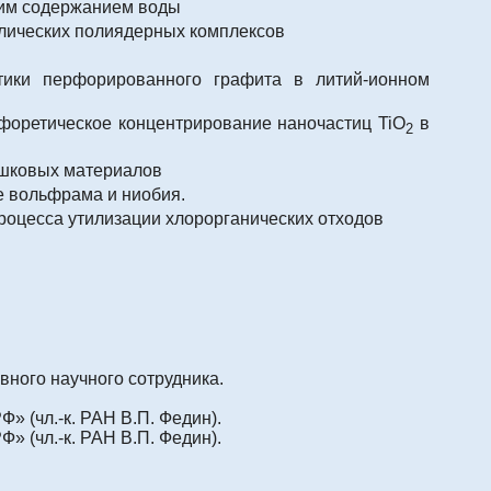
ким содержанием воды
лических полиядерных комплексов
стики перфорированного графита в литий-ионном
офоретическое концентрирование наночастиц TiO
в
2
ошковых материалов
е вольфрама и ниобия.
роцесса утилизации хлорорганических отходов
вного научного сотрудника.
» (чл.-к. РАН В.П. Федин).
» (чл.-к. РАН В.П. Федин).