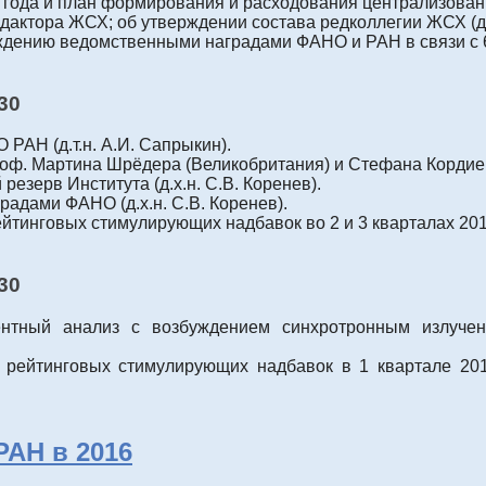
ода и план формирования и расходования централизованног
актора ЖСХ; об утверждении состава редколлегии ЖСХ (д.х
ждению ведомственными наградами ФАНО и РАН в связи с 60
-30
РАН (д.т.н. А.И. Сапрыкин).
. Мартина Шрёдера (Великобритания) и Стефана Кордиер (
езерв Института (д.х.н. С.В. Коренев).
адами ФАНО (д.х.н. С.В. Коренев).
тинговых стимулирующих надбавок во 2 и 3 кварталах 2017 г
-30
центный анализ с возбуждением синхротронным излуче
 рейтинговых стимулирующих надбавок в 1 квартале 201
РАН в 2016