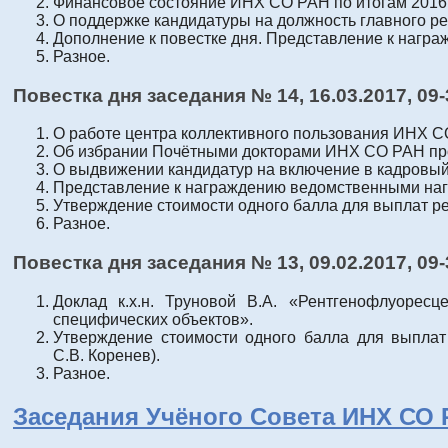
Финансовое состояние ИНХ СО РАН по итогам 2016 г
О поддержке кандидатуры на должность главного ред
Дополнение к повестке дня. Представление к награ
Разное.
Повестка дня заседания № 14, 16
.03.2017
, 09
О работе центра коллективного пользования ИНХ СО 
Об избрании Почётными докторами ИНХ СО РАН проф
О выдвижении кандидатур на включение в кадровый р
Представление к награждению ведомственными нагр
Утверждение стоимости одного балла для выплат рей
Разное.
Повестка дня заседания № 13, 09
.02.2017
, 09
Доклад к.х.н. Труновой В.А. «Рентгенофлуорес
специфических объектов».
Утверждение стоимости одного балла для выплат
С.В. Коренев).
Разное.
Заседания Учёного Совета ИНХ СО 