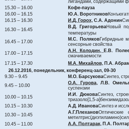
лигандами, содержащими ф
15.30 – 16.00
Кофе-пауза
16.00 – 16.15
Ю.А. Воротников
Конъюгат
16.15 – 16.30
И.Д. Горох,
С.А. Адонин
Син
В.Д. Григорьева
Новый по
16.30 – 16.45
температуры
М.С. Поляков
Гибридные м
16.45 – 17.00
сенсорные свойства
А.Н. Колодин,
Е.В. Поле
17.00 – 17.15
смачиваемости
17.15 – 17.30
М.А. Михайлов,
П.А. Абрам
26.12.2016
, понедельник, конференц-зал, 09-30
9.30 – 9.45
М.О. Барсукова
Синтез, стр
О.А. Гурова
, Л.В. Омель
9.45 – 10.00
суспензии
И.И. Дюкова
Синтез, строе
10.00 – 10.15
триазоло[1,5-a]бензимидаз
10.15 – 10.30
А.Д. Иванова
Синтез и исс
А.Г.Плеханов
Оптические 
10.30 – 10.45
метилтрис(диэтиламино)си
А.А. Полтарак,
П.А. Полта
10.45 – 11.00