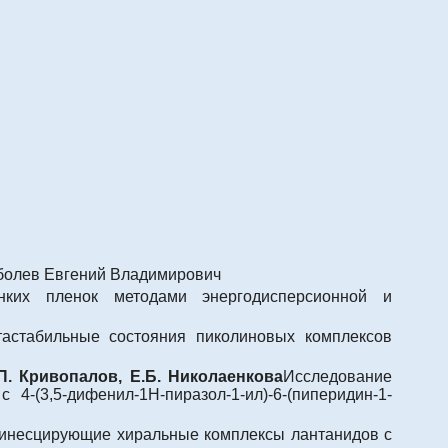
болев Евгений Владимирович
ких пленок методами энергодисперсионной и
астабильные состояния пиколиновых комплексов
.П. Кривопалов, Е.Б. Николаенкова
Исследование
4-(3,5-дифенил-1Н-пиразол-1-ил)-6-(пиперидин-1-
инесцирующие хиральные комплексы лантанидов с