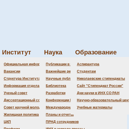
Институт
Наука
Образование
й
Администрация
Документация
Состав совета
Состав совета
Состав СНМ
Новости науки
О
П
Официальная информация
Публикации в ведущих журналах
Аспирантура
РАН в 2017
Бланки
Повестка дня заседаний
Даты защит диссертаций
Награды
З
Вакансии
Важнейшие результаты
Студентам
История Института
Информация ученого сек
Шифры специальностей
В
Структура Института
Научные публикации сотрудников
Николаевские стипендиаты
Локальные акты (приказы
Объявления о защитах
Д
Информация отдела кадров
Библиотека
Сайт "Стипендиат России"
Противодействие корруп
Предварительное рассмо
Ученый совет
Разработки
Дни науки в ИНХ СО РАН
Диссертационный совет
Конференции Института
Научно-образовательный цен
Совет научной молодежи
Международная деятельность
Учебные материалы
-00
Жилищная политика
Планы и отчеты
ЦКП
ПРНД сотрудников