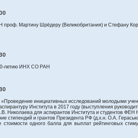
-00
 проф. Мартину Шрёдеру (Великобритания) и Стефану Кор
30
60-летию ИНХ СО РАН
-30
Ф «Проведение инициативных исследований молодыми учен
аспирантуру Института в 2017 году (выступления руководит
В. Николаева для аспирантов Института и студентов ФЕН НГ
ие стипендий и грантов Президента РФ (д.х.н. О.А. Герасько
тоимости одного балла для выплат рейтинговых стимули