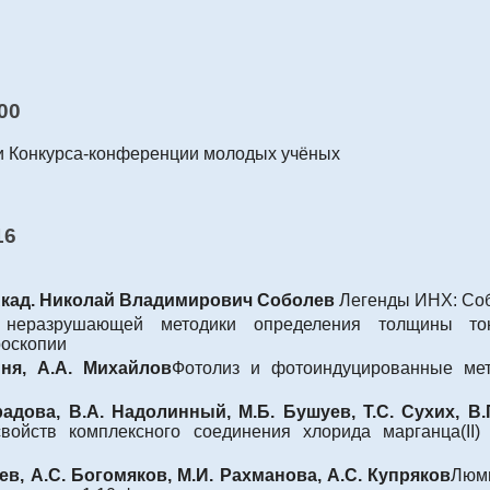
-00
ии Конкурса-конференции молодых учёных
16
Акад. Николай Владимирович Соболев
Легенды ИНХ: Со
 неразрушающей методики определения толщины тон
роскопии
ня, А.А. Михайлов
Фотолиз и фотоиндуцированные мет
радова, В.А. Надолинный, М.Б. Бушуев, Т.С. Сухих, В
ойств комплексного соединения хлорида марганца(II) с 
ев, А.С. Богомяков, М.И. Рахманова, А.С. Купряков
Люм