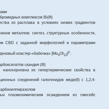
лами
ромидных комплексов Bi(III)
ества из расплава в условиях низких градиентов
нов металлов: синтез, структурные особенности,
дом CBD с заданной морфологией и параметрами
2-
еновый кластер-«бабочка» [Mo
OI
]
.
4
12
боксилатов скандия (III)
 нанохорновна их гипертермические свойства в
ионных соединений галогенидов меди(II) с 1,2,4-
икарбонилпиразолом
нных плазмохимическим осаждением из смесейс