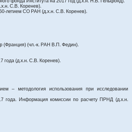
о фонда Института на 2017 год (д.х.н. Н.В. Гельфонд).
.н. С.В. Коренев).
-летием СО РАН (д.х.н. С.В. Коренев).
Франция) (чл.-к. РАН В.П. Федин).
ода (д.х.н. С.В. Коренев).
нием – методология использования при исследовании
7 года. Информация комиссии по расчету ПРНД (д.х.н.