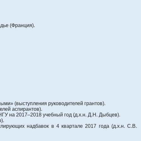
дье (Франция).
ыми» (выступления руководителей грантов).
елей аспирантов).
У на 2017–2018 учебный год (д.х.н. Д.Н. Дыбцев).
).
рующих надбавок в 4 квартале 2017 года (д.х.н. С.В.