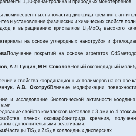
рагменты 1,10-фенантролина и природных монотерпенов
ы люминесцентных наночастиц диоксида кремния с антите
тез и установление физических и химических свойств полиб
дход к выращиванию кристаллов Li
MoO
высокого кач
2
4
атериалы на основе углеродных нанотрубок и фталоциани
ева
Получение покрытий на основе агрегатов CdSмето
ов, А.Л. Гущин, М.Н. Соколов
Новый оксоиодидный молибд
оение и свойства координационных полимеров на основе кар
янчук, А.В. Окотруб
Влияние модификации поверхности
ние и исследование биологической активности координац
олами
ледование свойств комплексов металлов с 3-амино-4-этокс
свойства пленок оксикарбонитрида кремния, получе
ланом сдополнительными реактивами.
рак
Частицы TiS
и ZrS
в коллоидных дисперсиях
3
3