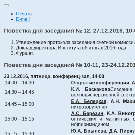
Печать
E-mail
Повестка дня заседания № 12,
27.12.2016
, 10
Утверждение протокола заседания счетной комисс
Доклад директора Института об итогах 2016 года.
Фуршет.
Повестка дня заседаний № 10-11,
23-24.12.20
23.12.2016
, пятница, конференц-зал, 14-00
14.00 – 14.30
Открытие конференции. 
К.И. Баскакова
Создание
14.30 – 14.45
волнодисперсионной спект
Е.А. Белецкая,
А.Н. Махи
14.45 – 15.00
нитрозорутения
А.С. Берёзин
, К.А. Виног
15.00 – 15.15
оптических и магнитных св
ил)пиримидином
Ю.А. Брылева,
Д.А. Пиряз
15.15 – 15.30