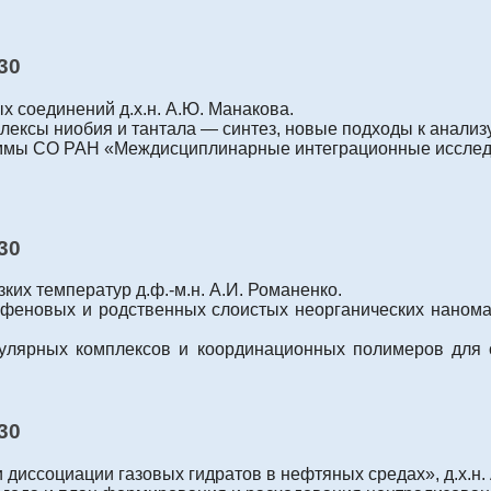
-30
х соединений д.х.н. А.Ю. Манакова.
сы ниобия и тантала — синтез, новые подходы к анализу,
аммы СО РАН «Междисциплинарные интеграционные исследо
-30
ких температур д.ф.-м.н. А.И. Романенко.
афеновых и родственных слоистых неорганических наном
ярных комплексов и координационных полимеров для со
-30
диссоциации газовых гидратов в нефтяных средах», д.х.н.