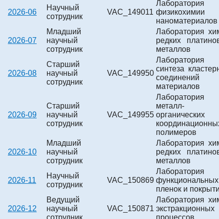
Лаборатория
Научный
2026-06
VAC_149011
физикохимии
сотрудник
наноматериалов
Младший
Лаборатория хи
2026-07
научный
редких платино
сотрудник
металлов
Лаборатория
Старший
синтеза кластер
2026-08
научный
VAC_149950
соединений
сотрудник
материалов
Лаборатория
Старший
металл-
2026-09
научный
VAC_149955
органических
сотрудник
координационны
полимеров
Младший
Лаборатория хи
2026-10
научный
редких платино
сотрудник
металлов
Лаборатория
Научный
2026-11
VAC_150869
функциональных
сотрудник
пленок и покрыт
Ведущий
Лаборатория хи
2026-12
научный
VAC_150871
экстракционных
сотрудник
процессов