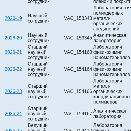
сотрудник
пленок и покрыт
Лаборатория хи
полиядерных
Научный
2026-19
VAC_153343
металл-
сотрудник
органических
соединений
Научный
Аналитическая
2026-20
VAC_153345
сотрудник
лаборатория
Старший
Лаборатория
2026-21
научный
VAC_154163
физикохимии
сотрудник
наноматериалов
Старший
Лаборатория
2026-22
научный
VAC_154164
физикохимии
сотрудник
наноматериалов
Лаборатория
Старший
металл-
2026-23
научный
VAC_154166
органических
сотрудник
координационны
полимеров
Старший
Аналитическая
2026-24
научный
VAC_154167
лаборатория
сотрудник
Ведущий
Лаборатория
2026-25
научный
VAC_154412
физики низ