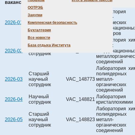
Профком
ИНХ в зеркале прессы
вакансии
вакансии
ООТРЭБ
Лаборатория
Закупки
металл-
Научный
2026-01
VAC_148344
органических
Комплексная безопасность
сотрудник
координационны
Бухгалтерия
полимеров
Все новости
Лаборатория хи
летучих
База отдыха Института
Научный
2026-02
VAC_148772
координационны
сотрудник
металлорганичес
соединений
Лаборатория хи
Старший
полиядерных
2026-03
научный
VAC_148773
металл-
сотрудник
органических
соединений
Научный
Лаборатория
2026-04
VAC_148821
сотрудник
кристаллохимии
Лаборатория хи
Старший
полиядерных
2026-05
научный
VAC_148823
металл-
сотрудник
органических
соединений