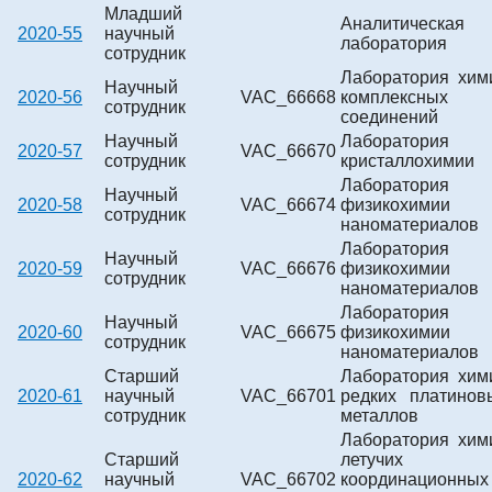
Младший
Аналитическая
2020-55
научный
лаборатория
сотрудник
Лаборатория хим
Научный
2020-56
VAC_66668
комплексных
сотрудник
соединений
Научный
Лаборатория
2020-57
VAC_66670
сотрудник
кристаллохимии
Лаборатория
Научный
2020-58
VAC_66674
физикохимии
сотрудник
наноматериалов
Лаборатория
Научный
2020-59
VAC_66676
физикохимии
сотрудник
наноматериалов
Лаборатория
Научный
2020-60
VAC_66675
физикохимии
сотрудник
наноматериалов
Старший
Лаборатория хим
2020-61
научный
VAC_66701
редких платинов
сотрудник
металлов
Лаборатория хим
Старший
летучих
2020-62
научный
VAC_66702
координационных