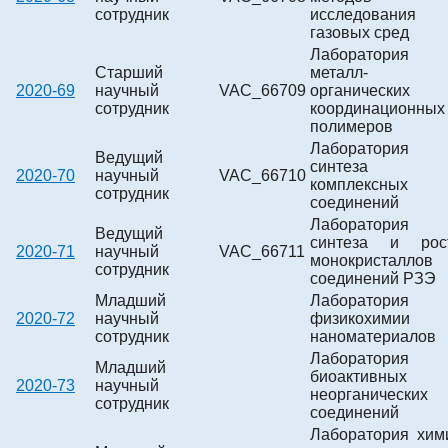
сотрудник
исследования
газовых сред
Лаборатория
Старший
металл-
2020-69
научный
VAC_66709
органических
сотрудник
координационных
полимеров
Лаборатория
Ведущий
синтеза
2020-70
научный
VAC_66710
комплексных
сотрудник
соединений
Лаборатория
Ведущий
синтеза и рос
2020-71
научный
VAC_66711
монокристаллов
сотрудник
соединений РЗЭ
Младший
Лаборатория
2020-72
научный
физикохимии
сотрудник
наноматериалов
Лаборатория
Младший
биоактивных
2020-73
научный
неорганических
сотрудник
соединений
Лаборатория хим