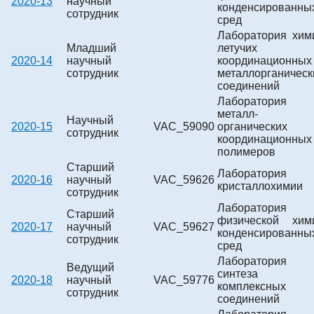
2020-13
научный
конденсированны
сотрудник
сред
Лаборатория хим
Младший
летучих
2020-14
научный
координационных
сотрудник
металлорганическ
соединений
Лаборатория
металл-
Научный
2020-15
VAC_59090
органических
сотрудник
координационных
полимеров
Старший
Лаборатория
2020-16
научный
VAC_59626
кристаллохимии
сотрудник
Лаборатория
Старший
физической хим
2020-17
научный
VAC_59627
конденсированны
сотрудник
сред
Лаборатория
Ведущий
синтеза
2020-18
научный
VAC_59776
комплексных
сотрудник
соединений