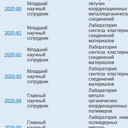
Младший
летучих
2020-80
научный
координационных
сотрудник
металлорганическ
соединений
Лаборатория
Младший
синтеза кластерн
2020-81
научный
соединений
сотрудник
материалов
Лаборатория
Младший
синтеза кластерн
2020-82
научный
соединений
сотрудник
материалов
Лаборатория
Младший
синтеза кластерн
2020-83
научный
соединений
сотрудник
материалов
Лаборатория
Главный
металл-
2020-84
научный
органических
сотрудник
координационных
полимеров
Лаборатория хим
Главный
полиядерных
2020-85
научный
металл-