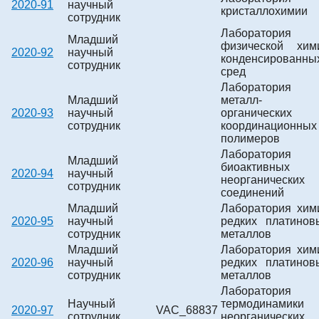
2020-91
научный
кристаллохимии
сотрудник
Лаборатория
Младший
физической хим
2020-92
научный
конденсированны
сотрудник
сред
Лаборатория
Младший
металл-
2020-93
научный
органических
сотрудник
координационных
полимеров
Лаборатория
Младший
биоактивных
2020-94
научный
неорганических
сотрудник
соединений
Младший
Лаборатория хим
2020-95
научный
редких платинов
сотрудник
металлов
Младший
Лаборатория хим
2020-96
научный
редких платинов
сотрудник
металлов
Лаборатория
Научный
термодинамики
2020-97
VAC_68837
сотрудник
неорганических