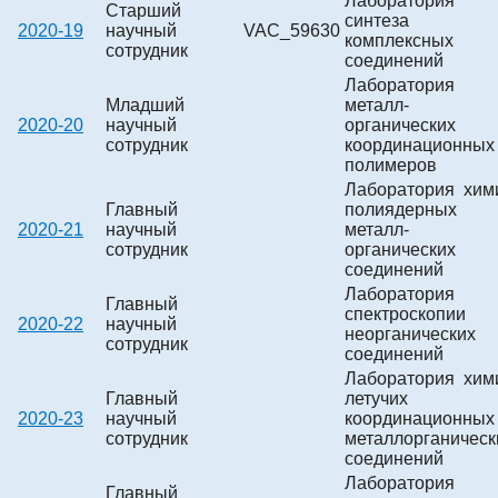
Лаборатория
Старший
синтеза
2020-19
научный
VAC_59630
комплексных
сотрудник
соединений
Лаборатория
Младший
металл-
2020-20
научный
органических
сотрудник
координационных
полимеров
Лаборатория хим
Главный
полиядерных
2020-21
научный
металл-
сотрудник
органических
соединений
Лаборатория
Главный
спектроскопии
2020-22
научный
неорганических
сотрудник
соединений
Лаборатория хим
Главный
летучих
2020-23
научный
координационных
сотрудник
металлорганическ
соединений
Лаборатория
Главный