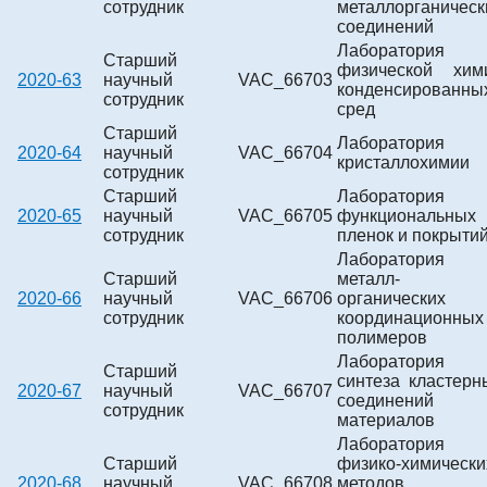
сотрудник
металлорганическ
соединений
Лаборатория
Старший
физической хим
2020-63
научный
VAC_66703
конденсированны
сотрудник
сред
Старший
Лаборатория
2020-64
научный
VAC_66704
кристаллохимии
сотрудник
Старший
Лаборатория
2020-65
научный
VAC_66705
функциональных
сотрудник
пленок и покрыти
Лаборатория
Старший
металл-
2020-66
научный
VAC_66706
органических
сотрудник
координационных
полимеров
Лаборатория
Старший
синтеза кластерн
2020-67
научный
VAC_66707
соединений
сотрудник
материалов
Лаборатория
Старший
физико-химически
2020-68
научный
VAC_66708
методов