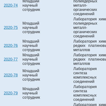
Младший
полиядерных
2020-74
научный
металл-
сотрудник
органических
соединений
Лаборатория хим
Младший
полиядерных
2020-75
научный
металл-
сотрудник
органических
соединений
Младший
Лаборатория хим
2020-76
научный
редких платинов
сотрудник
металлов
Младший
Лаборатория хим
2020-77
научный
редких платинов
сотрудник
металлов
Лаборатория
Младший
синтеза
2020-78
научный
комплексных
сотрудник
соединений
Лаборатория
Младший
синтеза
2020-79
научный
комплексных
сотрудник
соединений
Лаборатория хим