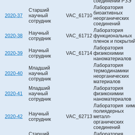
соединений РЗЭ
Лаборатория
Старший
биоактивных
2020-37
научный
VAC_61710
неорганических
сотрудник
соединений
Лаборатория
Научный
2020-38
VAC_61712
функциональных
сотрудник
пленок и покрыти
Лаборатория
Научный
2020-39
VAC_61714
физикохимии
сотрудник
наноматериалов
Лаборатория
Младший
термодинамики
2020-40
научный
неорганических
сотрудник
материалов
Младший
Лаборатория
2020-41
научный
физикохимии
сотрудник
наноматериалов
Лаборатория хим
полиядерных
Научный
2020-42
VAC_62713
металл-
сотрудник
органических
соединений
Старший
Лаборатория