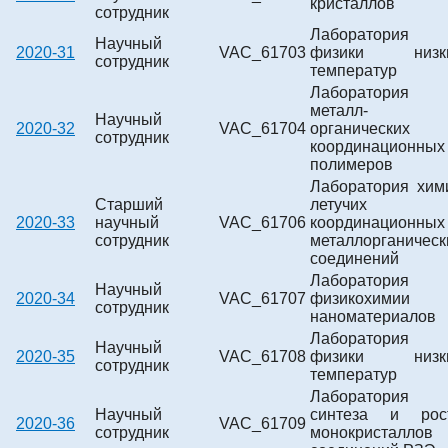
кристаллов
сотрудник
Лаборатория
Научный
2020-31
VAC_61703
физики низк
сотрудник
температур
Лаборатория
металл-
Научный
2020-32
VAC_61704
органических
сотрудник
координационных
полимеров
Лаборатория хим
Старший
летучих
2020-33
научный
VAC_61706
координационных
сотрудник
металлорганическ
соединений
Лаборатория
Научный
2020-34
VAC_61707
физикохимии
сотрудник
наноматериалов
Лаборатория
Научный
2020-35
VAC_61708
физики низк
сотрудник
температур
Лаборатория
Научный
синтеза и рос
2020-36
VAC_61709
сотрудник
монокристаллов