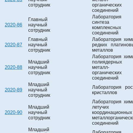
сотрудник
органических
соединений
Лаборатория
Главный
синтеза
2020-86
научный
комплексных
сотрудник
соединений
Главный
Лаборатория хим
2020-87
научный
редких платинов
сотрудник
металлов
Лаборатория хим
Младший
полиядерных
2020-88
научный
металл-
сотрудник
органических
соединений
Младший
Лаборатория рос
2020-89
научный
кристаллов
сотрудник
Лаборатория хим
Младший
летучих
2020-90
научный
координационных
сотрудник
металлорганическ
соединений
Младший
Лаборатория